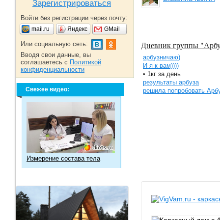
Зарегистрироваться
Войти без регистрации через почту:
mail.ru
Яндекс
GMail
Дневник группы "Арбу
Или социальную сеть:
Вводя свои данные, вы
арбузничаю)
соглашаетесь с
Политикой
И я к вам))))
конфиденциальности
• 1кг за день
результаты арбуза
Свежее видео:
решила попробовать Арбу
Измерение состава тела