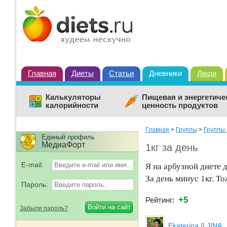
Главная
Диеты
Статьи
Дневники
Люди
Калькуляторы
Пищевая и энергетиче
калорийности
ценность продуктов
Главная
>
Группы
>
Группы 
Единый профиль
МедиаФорт
1кг за день
E-mail:
Я на арбузной диете 
За день минус 1кг. Т
Пароль:
+5
Рейтинг:
Забыли пароль?
Ekaterina ILJINA