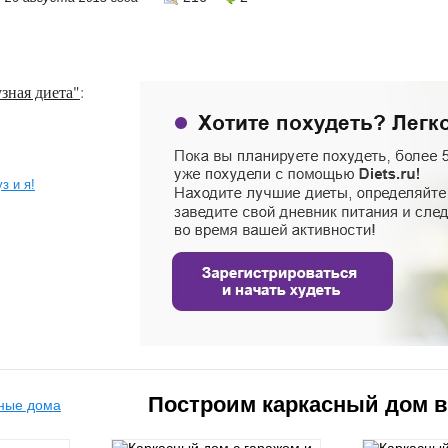
зная диета"
:
з и я!
Построим каркасный дом 