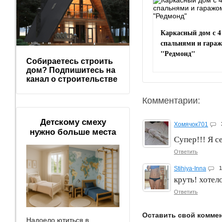
Каркасный дом с 4
спальнями и гара
"Редмонд"
Собираетесь строить
дом? Подпишитесь на
канал о строительстве
Комментарии:
Детскому смеху
Хомячок701
нужно больше места
Супер!!! Я 
Ответить
Stihiya-Inna
1
круть! хотело
Ответить
Оставить свой комме
Надоело ютиться в