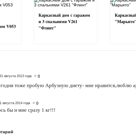
Каркасный дом с гаражом
Каркасный
и 3 спальнями V261
"Марьято
жом V053
"Флинт"
0
31 августа 2013 года
#
сегодня тоже пробую Арбузную диету- мне нравится,люблю 
0
1 августа 2014 года
#
сь бы и мне сразу 1 кг!!!
нтарий