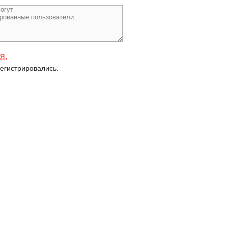
ся
,
егистрировались.