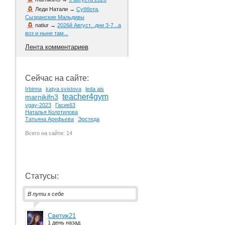
Леди Натали
→
Суббота,
Сызранские Мальдивы
natiur
→
2026й Август...дни 3-7...а
воз и ныне там...
Лента комментариев
Сейчас на сайте:
Irbinna
katya svistova
leda ais
teacher4gym
marnikifn3
vgay-2023
Гасик63
Наталья Колотилова
Татьяна Арефьева
Эрстеда
Всего на сайте: 14
Статусы:
В пути к себе
Светик21
1 день назад