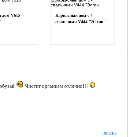
 дом V615
Каркасный дом с 4
"
спальнями V444 "Элгин"
арбузы!
Чистит организм отлично!!!
↑
наверх