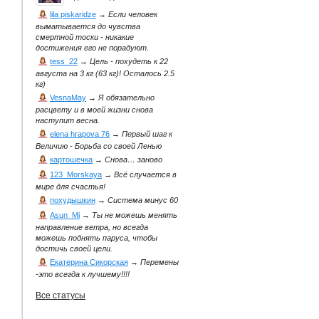
lila piskaridze
→
Если человек
выматывается до чувства
смертной тоски - никакие
достижения его не порадуют.
tess_22
→
Цель - похудеть к 22
августа на 3 кг (63 кг)! Осталось 2.5
кг)
VesnaMay
→
Я обязательно
расцвету и в моей жизни снова
наступит весна.
elena hrapova 76
→
Первый шаг к
Величию - Борьба со своей Ленью
картошечка
→
Снова… заново
123_Morskaya
→
Всё случается в
мире для счастья!
похудышкин
→
Система минус 60
Asun_Mi
→
Ты не можешь менять
направление ветра, но всегда
можешь поднять паруса, чтобы
достичь своей цели.
Екатерина Сикорская
→
Перемены
-это всегда к лучшему!!!!
Все статусы