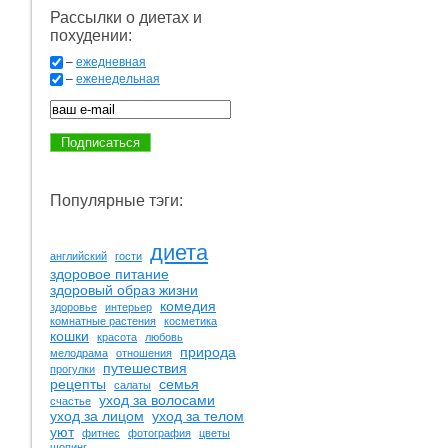
Рассылки о диетах и
похудении:
–
ежедневная
–
еженедельная
Популярные тэги:
диета
английский
гости
здоровое питание
здоровый образ жизни
комедия
здоровье
интерьер
комнатные растения
косметика
кошки
красота
любовь
природа
мелодрама
отношения
путешествия
прогулки
рецепты
семья
салаты
уход за волосами
счастье
уход за лицом
уход за телом
уют
фитнес
фотография
цветы
шопинг