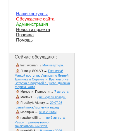
Наши конкурсы
Обсуждение сайта
Администрация
Новости проекта
Правила
Помощь
Сейчас обсуждают:
lost_woman
→
Моя квартира.
Львица SOLAR
→
Пятничка!
Мягкой поступью Львицы по Летней
Тропинке в Серенгети. Краткий отчёт.
Встреча с подругой с Диетс. Днюшка
Жорика. Фото
Милости_Пряности
→
7 августа
Marta21
→
Две недели позади.
FreeStyle Victory
→
29.07.26
платый пляж/ молчун и недед
маляфка
→
8.08.2026пи
natalbond88
→
... по 9 августа.
Ремонт промежуточно-
заключительный этап.
marnikifn3
→
9 августа 2026