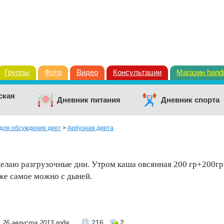
Группы
Фото
Видео
Консультации
Магазин han
ская
Дневник питания
Дневник спорта
для обсуждения диет
>
Арбузная диета
делаю разгрузочные дни. Утром каша овсянная 200 гр+200гр
оже самое можно с дыней.
216
2
26 августа 2013 года