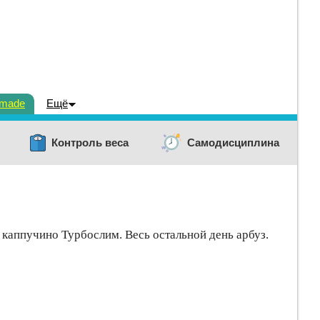
dmade
Ещё
Контроль веса
Самодисциплина
 каппучино Турбослим. Весь остальной день арбуз.