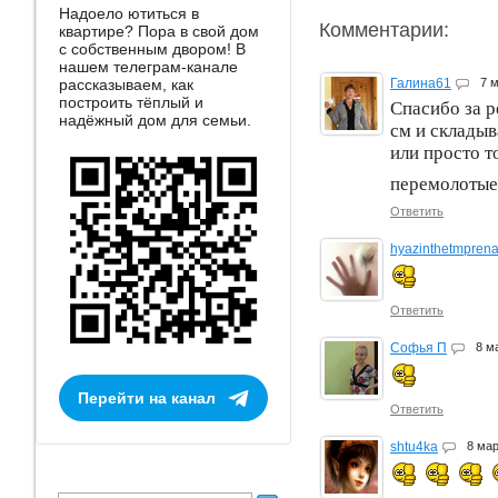
Надоело ютиться в
Комментарии:
квартире? Пора в свой дом
с собственным двором! В
нашем телеграм-канале
рассказываем, как
Галина61
7 
построить тёплый и
Спасибо за р
надёжный дом для семьи.
см и складыв
или просто т
перемолотые 
Ответить
hyazinthetmpren
Ответить
Софья П
8 м
Перейти на канал
Ответить
shtu4ka
8 ма