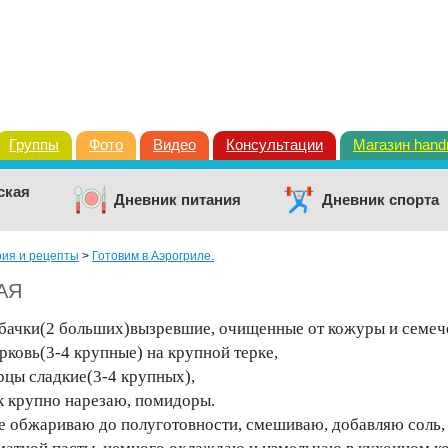
Группы
Фото
Видео
Консультации
Магазин han
ская
Дневник питания
Дневник спорта
рия и рецепты
>
Готовим в Аэрогриле.
АЯ
бачки(2 больших)вызревшие, очищенные от кожуры и семече
рковь(3-4 крупные) на крупной терке,
рцы сладкие(3-4 крупных),
к крупно нарезаю, помидоры.
е обжариваю до полуготовности, смешиваю, добавляю соль, с