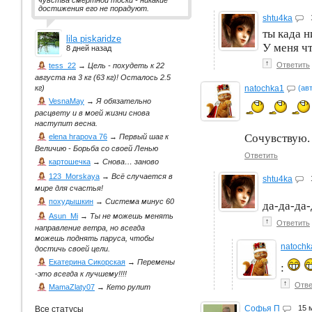
чувства смертной тоски - никакие
достижения его не порадуют.
shtu4ka
ты када н
lila piskaridze
У меня чт
8 дней назад
↑
Ответить
tess_22
→
Цель - похудеть к 22
августа на 3 кг (63 кг)! Осталось 2.5
natochka1
(ав
кг)
VesnaMay
→
Я обязательно
расцвету и в моей жизни снова
наступит весна.
Сочувствую
elena hrapova 76
→
Первый шаг к
Величию - Борьба со своей Ленью
Ответить
картошечка
→
Снова… заново
123_Morskaya
→
Всё случается в
shtu4ka
мире для счастья!
похудышкин
→
Система минус 60
да-да-да
Asun_Mi
→
Ты не можешь менять
↑
Ответить
направление ветра, но всегда
можешь поднять паруса, чтобы
natochk
достичь своей цели.
Екатерина Сикорская
→
Перемены
:
-это всегда к лучшему!!!!
↑
Отве
MamaZlaty07
→
Кето рулит
Софья П
15 
Все статусы