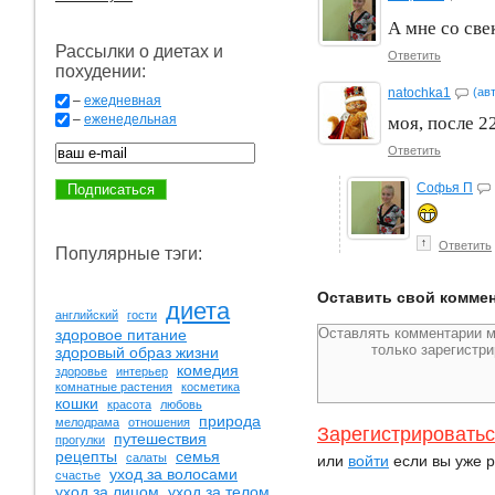
А мне со све
Рассылки о диетах и
Ответить
похудении:
natochka1
(ав
–
ежедневная
–
еженедельная
моя, после 2
Ответить
Софья П
↑
Ответить
Популярные тэги:
Оставить свой комме
диета
английский
гости
здоровое питание
здоровый образ жизни
комедия
здоровье
интерьер
комнатные растения
косметика
кошки
красота
любовь
природа
мелодрама
отношения
Зарегистрировать
путешествия
прогулки
рецепты
семья
салаты
или
войти
если вы уже р
уход за волосами
счастье
уход за лицом
уход за телом