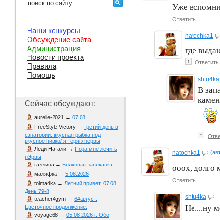
Уже вспомнил
Ответить
Наши конкурсы
natochka1
Обсуждение сайта
Администрация
где выда
Новости проекта
↑
Ответить
Правила
Помощь
shtu4ka
В зап
камен
Сейчас обсуждают:
aurelie-2021
→
07,08
FreeStyle Victory
→
третий день в
санатории. вкусная рыбка под
↑
Отве
вкусное пивко/ я теряю нервы
Леди Натали
→
Пора мне лечить
natochka1
(ав
нЭрвы
галлина
→
Белковая запеканка
ооох, долго 
маляфка
→
5.08.2026
Ответить
tolma4ka
→
Летний привет. 07.08.
День 79-й
shtu4ka
teacher4gym
→
6#август.
Не....ну 
Цветочное продолжение.
voyage68
→
05 08 2026 г. Обо