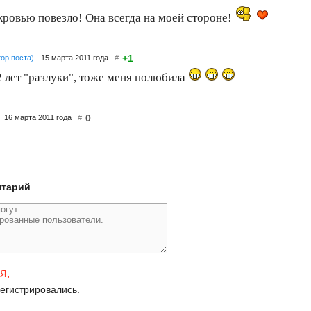
кровью повезло! Она всегда на моей стороне!
+1
тор поста)
15 марта 2011 года
#
2 лет "разлуки", тоже меня полюбила
0
16 марта 2011 года
#
нтарий
ся
,
егистрировались.