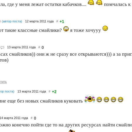
а, где у меня лежат остатки кабачков....
помчалась к 
+1
(автор поста)
12 марта 2011 года
#
ют такие классные смайлики?
я тоже хочууу
0
13 марта 2011 года
#
асах смайликов)) они ж не сразу все открываются))) а за при
тов)
тить
+2
тор поста)
13 марта 2011 года
#
мне еще без новых смайликов куковать
0
14 марта 2011 года
#
можно конечно пойти где то на других ресурсах найти смайлико