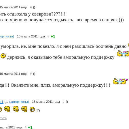
0
15 марта 2011 года
#
ить отдыхала у свекрови????!!!
о то хреново получается отдыхать...все время в напряге)))
+1
тор поста)
15 марта 2011 года
#
уморила. не. мне повезло. я с ней разошлась ооочень давно
.
держись. я оказываю тебе аморальную поддержку
0
16 марта 2011 года
#
-да!!! Окажите мне, плиз, аморальную поддержку!!!!
0
a1
(автор поста)
16 марта 2011 года
#
D
тить
+1
марта 2011 года
#