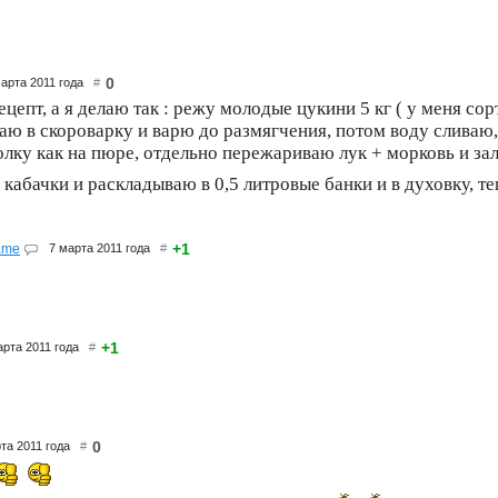
0
марта 2011 года
#
ецепт, а я делаю так : режу молодые цукини 5 кг ( у меня со
аю в скороварку и варю до размягчения, потом воду сливаю
олку как на пюре, отдельно пережариваю лук + морковь и з
кабачки и раскладываю в 0,5 литровые банки и в духовку, те
+1
ame
7 марта 2011 года
#
+1
арта 2011 года
#
0
рта 2011 года
#