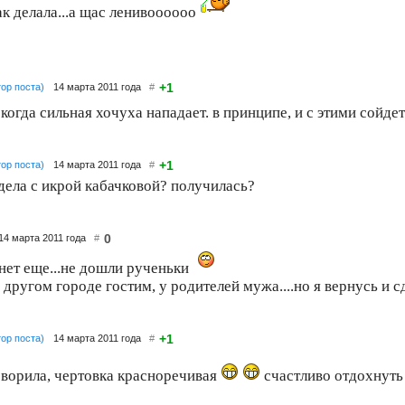
ак делала...а щас ленивоооооо
+1
тор поста)
14 марта 2011 года
#
 когда сильная хочуха нападает. в принципе, и с этими сойдет
+1
тор поста)
14 марта 2011 года
#
 дела с икрой кабачковой? получилась?
0
14 марта 2011 года
#
нет еще...не дошли рученьки
другом городе гостим, у родителей мужа....но я вернусь и 
+1
тор поста)
14 марта 2011 года
#
оворила, чертовка красноречивая
счастливо отдохнут