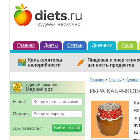
Главная
Диеты
Статьи
Дневники
Люди
Калькуляторы
Пищевая и энергетиче
калорийности
ценность продуктов
Главная
>
Группы
>
Кулина
Единый профиль
МедиаФорт
ИкРА КАБАЧКОВ
E-mail:
Ка
мо
Пароль:
пе
лу
Забыли пароль?
Вс