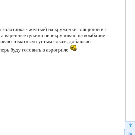
рт золотинка - желтые) на кружочки толщиной в 1
, а варенные цукини перекручиваю на комбайне
аливаю томатным густым соком, добавляю
перь буду готовить в аэрогриле