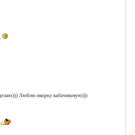
.
сделаю))) Люблю икорку кабачиковую)))
ь