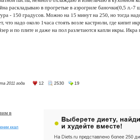
матной пасты, немного охлаждаю и измельчаю в кухонном к
на раскладываю в прогретые в аэрогриле баночки(0,5 л.-7
тура - 150 градусов. Можно на 15 минут на 250, но тогда на
ет, что надо около 1часа стоять возле кастрюли, где кипит и
ейзер и по плите и даже на пол разлетаются капли икры. Икр
12
2530
19
та 2011 года
вим в
ении ккал