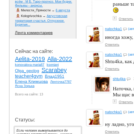
всём : М Б. Таро-прогноз. Мои будни.
раньше т
Фильмы - анонсы.
Милости_Пряности
→
6 августа
Kologrivochka
→
Августовская
↑
Ответить
территория счастья. Отпускное.
Бурятия...
natochka1
(ав
Лента комментариев
иногда хожу,
Ответить
Сейчас на сайте:
natochka1
(ав
Aelita-2019
Alla-2022
Shtu4ka, как
konovalova maria87
kseniani
Scarabey
Ответить
Olga_geolog
teacher4gym
Влад1951
shtu4ka
Елена Климцова
Ленточка7787
Ясна Зорька
Наточка, 
Мы щас в 
Всего на сайте: 13
↑
Ответить
natochka1
(ав
Статусы:
ну ладно, уг
Если человек выматывается до
Ответить