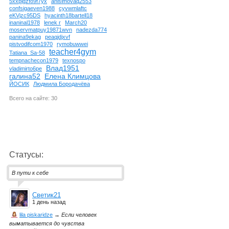
5xxpjgzfo9f7yx
anisimovaq2553
confsigaeven1988
cyvwmlaftc
eKVjzc95DS
hyacinth18bartell18
inaninal1978
lenek r
March20
moservmatpuy19871wvn
nadezda774
panina9ekag
peaqjdjxvf
pistvodifcom1970
rymobuwwei
teacher4gym
Tatiana_Sa-58
tempnachecon1979
texnospo
Влад1951
vladimirto6pe
галина52
Елена Климцова
ЙОСИК
Людмила Бородачёва
Всего на сайте: 30
Статусы:
В пути к себе
Светик21
1 день назад
lila piskaridze
→
Если человек
выматывается до чувства