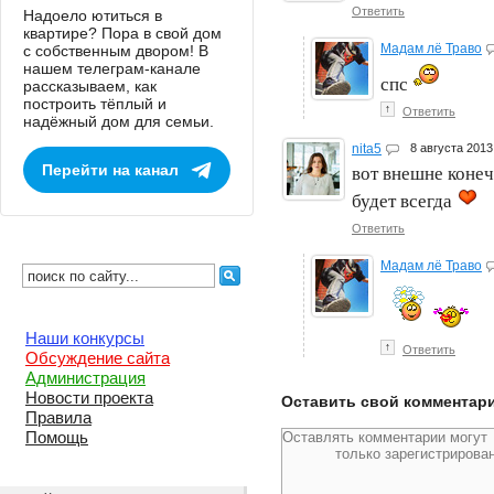
Ответить
Надоело ютиться в
квартире? Пора в свой дом
Мадам лё Траво
с собственным двором! В
нашем телеграм-канале
спс
рассказываем, как
построить тёплый и
↑
Ответить
надёжный дом для семьи.
nita5
8 августа 201
Перейти на канал
вот внешне конечн
будет всегда
Ответить
Мадам лё Траво
Наши конкурсы
↑
Ответить
Обсуждение сайта
Администрация
Новости проекта
Оставить свой комментар
Правила
Помощь