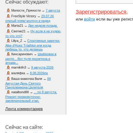
Сейчас обсуждают:
Милости_Пряности
→
7 августа
Зарегистрироваться
,
FreeStyle Victory
→
29.07.26
или
войти
если вы уже регис
платый пляж/ молчун и недед
Marta21
→
Две недели позади.
Светик21
→
Ну если я не худею,
то что это?
Liliya_Z
→
Спортивные заметки:
Alpe d‘Huez Triathlon или когда
любишь то, что делаешь
Кинсаринович
→
Шифровки в
центр... Вот пуля пролетела и
агхааа...
marnikifn3
→
9 августа 2026
маляфка
→
8.08.2026пи
Ваша мамочка Валя
→
09
Августая-День Святого
Пантелеимона Целителя
natalbond88
→
... по 9 августа.
Ремонт промежуточно-
заключительный этап.
Лента комментариев
Сейчас на сайте: