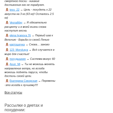
смертной тоски - никакие
достижения его не порадуют.
tess_22
→
Цель - похудеть к 22
августа на 3 кг (63 кг)! Осталось 2.5
кг)
VesnaMay
→
Я обязательно
расцвету и в моей жизни снова
наступит весна.
elena hrapova 76
→
Первый шаг к
Величию - Борьба со своей Ленью
картошечка
→
Снова… заново
123_Morskaya
→
Всё случается в
мире для счастья!
похудышкин
→
Система минус 60
Asun_Mi
→
Ты не можешь менять
направление ветра, но всегда
можешь поднять паруса, чтобы
достичь своей цели.
Екатерина Сикорская
→
Перемены
-это всегда к лучшему!!!!
Все статусы
Рассылки о диетах и
похудении: