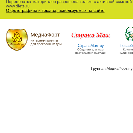
Перепечатка материалов разрешена только с активной ссылкой
www.diets.ru
О фотографиях и текстах, используемых на сайте
МедиаФорт
интернет-проекты
для прекрасных дам
СтранаМам.ру
Поварё
Общение для мам,
Крупн
настоящих и будущих
кулинарн
Группа «МедиаФорт» 