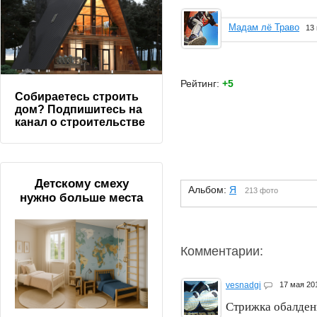
Мадам лё Траво
13
Рейтинг:
+5
Собираетесь строить
дом? Подпишитесь на
канал о строительстве
Детскому смеху
Альбом:
Я
213 фото
нужно больше места
Комментарии:
vesnadgi
17 мая 2
Стрижка обалденная