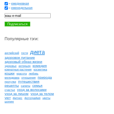
–
ежедневная
–
еженедельная
Популярные тэги:
диета
английский
гости
здоровое питание
здоровый образ жизни
комедия
здоровье
интерьер
комнатные растения
косметика
кошки
красота
любовь
природа
мелодрама
отношения
путешествия
прогулки
рецепты
семья
салаты
уход за волосами
счастье
уход за лицом
уход за телом
уют
фитнес
фотография
цветы
шопинг