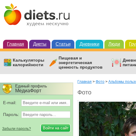
Главная
Диеты
Статьи
Дневники
Люди
Гр
Пищевая и
Калькуляторы
Дневн
энергетическая
калорийности
питан
ценность продуктов
Главная
>
Фото
>
Альбомы польз
Единый профиль
МедиаФорт
Фото
E-mail:
Пароль:
Забыли пароль?