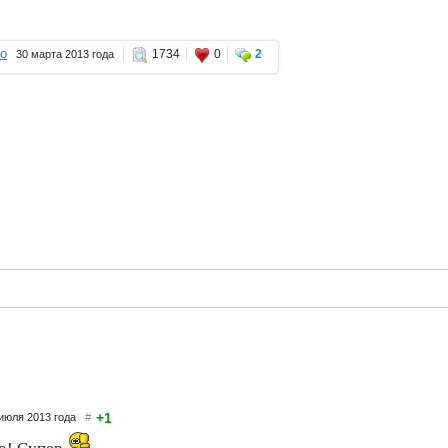
о
1734
0
2
30 марта 2013 года
+1
 июля 2013 года
#