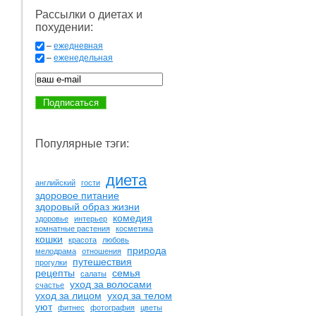
Рассылки о диетах и
похудении:
–
ежедневная
–
еженедельная
Популярные тэги:
диета
английский
гости
здоровое питание
здоровый образ жизни
комедия
здоровье
интерьер
комнатные растения
косметика
кошки
красота
любовь
природа
мелодрама
отношения
путешествия
прогулки
рецепты
семья
салаты
уход за волосами
счастье
уход за лицом
уход за телом
уют
фитнес
фотография
цветы