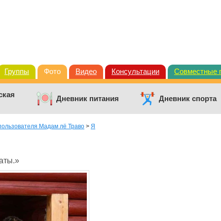
Группы
Фото
Видео
Консультации
Совместные 
ская
Дневник питания
Дневник спорта
пользователя Мадам лё Траво
>
Я
аты.»