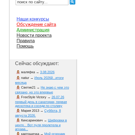
Наши конкурсы
Обсуждение сайта
Администрация
Новости проекта
Правила
Помощь
Сейчас обсуждают:
маляфка
→
3.08.2026
natiur
→
Июль 2026й...итоги
месяца
Светик21
→
Не знаю с чем это
связано, но это впервые
FreeStyle Victory
→
26.07.26
первый день в санатории, первая
дискотека и соседи по столику
Мария 2013
→
Суббота, 8
августа 2026.
Кинсаринович
→
Шифровки в
центр... Вот пуля пролетела и
агхааа...
картошечка
→
Мой огородик