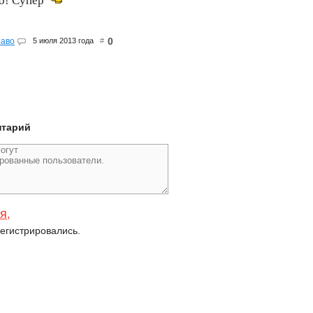
до! Супер
0
раво
5 июля 2013 года
#
нтарий
ся
,
егистрировались.