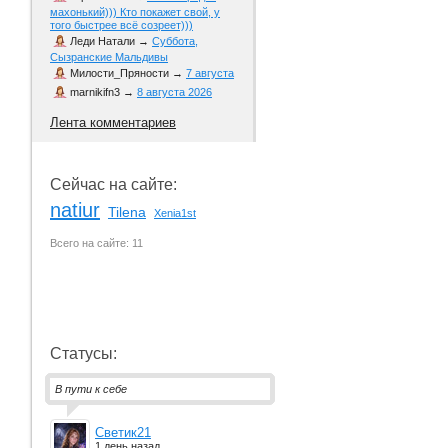
махонький))) Кто покажет свой, у
того быстрее всё созреет)))
Леди Натали
→
Суббота,
Сызранские Мальдивы
Милости_Пряности
→
7 августа
marnikifn3
→
8 августа 2026
Лента комментариев
Сейчас на сайте:
natiur
Tilena
Xenia1st
Всего на сайте: 11
Статусы:
В пути к себе
Светик21
1 день назад