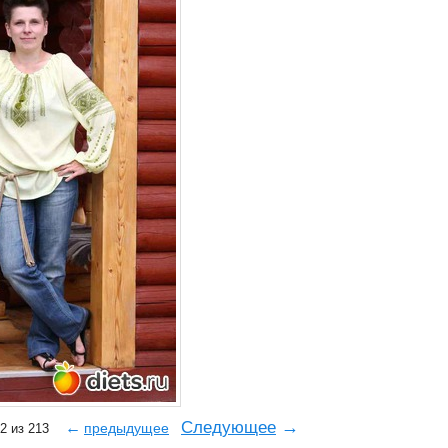
→
Следующее
←
предыдущее
12 из 213