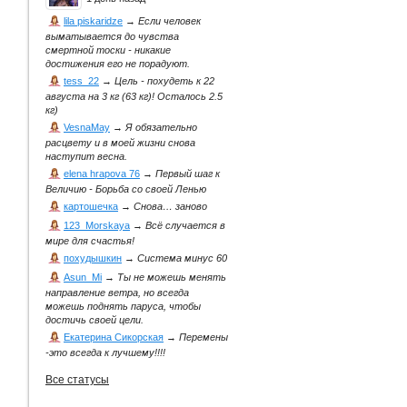
lila piskaridze
→
Если человек
выматывается до чувства
смертной тоски - никакие
достижения его не порадуют.
tess_22
→
Цель - похудеть к 22
августа на 3 кг (63 кг)! Осталось 2.5
кг)
VesnaMay
→
Я обязательно
расцвету и в моей жизни снова
наступит весна.
elena hrapova 76
→
Первый шаг к
Величию - Борьба со своей Ленью
картошечка
→
Снова… заново
123_Morskaya
→
Всё случается в
мире для счастья!
похудышкин
→
Система минус 60
Asun_Mi
→
Ты не можешь менять
направление ветра, но всегда
можешь поднять паруса, чтобы
достичь своей цели.
Екатерина Сикорская
→
Перемены
-это всегда к лучшему!!!!
Все статусы