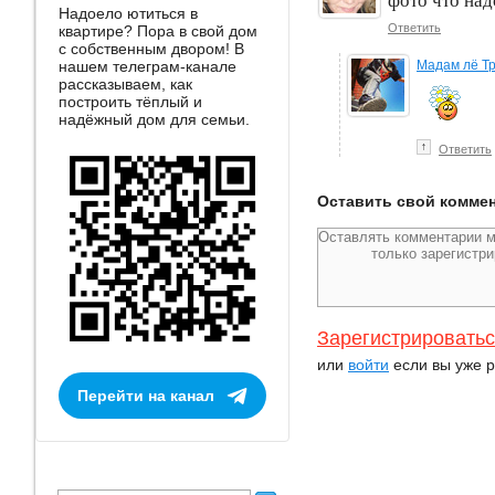
фото что на
Надоело ютиться в
Ответить
квартире? Пора в свой дом
с собственным двором! В
нашем телеграм-канале
Мадам лё Т
рассказываем, как
построить тёплый и
надёжный дом для семьи.
↑
Ответить
Оставить свой комме
Зарегистрировать
или
войти
если вы уже р
Перейти на канал