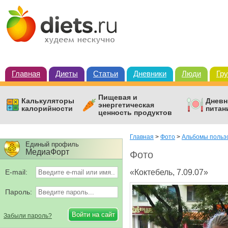
Главная
Диеты
Статьи
Дневники
Люди
Гр
Пищевая и
Калькуляторы
Дневн
энергетическая
калорийности
питан
ценность продуктов
Главная
>
Фото
>
Альбомы польз
Единый профиль
МедиаФорт
Фото
E-mail:
«Коктебель, 7.09.07»
Пароль:
Забыли пароль?