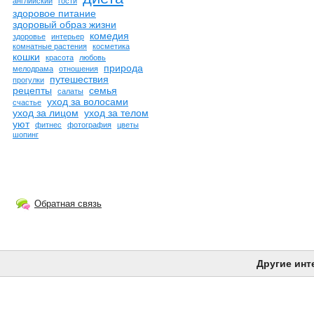
английский
гости
здоровое питание
здоровый образ жизни
комедия
здоровье
интерьер
комнатные растения
косметика
кошки
красота
любовь
природа
мелодрама
отношения
путешествия
прогулки
рецепты
семья
салаты
уход за волосами
счастье
уход за лицом
уход за телом
уют
фитнес
фотография
цветы
шопинг
Обратная связь
Другие инт