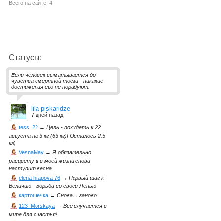
Всего на сайте: 4
Статусы:
Если человек выматывается до
чувства смертной тоски - никакие
достижения его не порадуют.
lila piskaridze
7 дней назад
tess_22
→
Цель - похудеть к 22
августа на 3 кг (63 кг)! Осталось 2.5
кг)
VesnaMay
→
Я обязательно
расцвету и в моей жизни снова
наступит весна.
elena hrapova 76
→
Первый шаг к
Величию - Борьба со своей Ленью
картошечка
→
Снова… заново
123_Morskaya
→
Всё случается в
мире для счастья!