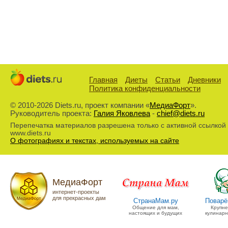
Главная
Диеты
Статьи
Дневники
Политика конфиденциальности
© 2010-2026 Diets.ru, проект компании «
МедиаФорт
».
Руководитель проекта:
Галия Яковлева
-
chief@diets.ru
Перепечатка материалов разрешена только с активной ссылкой
www.diets.ru
О фотографиях и текстах, используемых на сайте
МедиаФорт
интернет-проекты
для прекрасных дам
СтранаМам.ру
Поварё
Общение для мам,
Крупн
настоящих и будущих
кулинарн