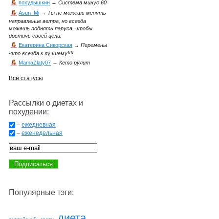
похудышкин
→
Система минус 60
Asun_Mi
→
Ты не можешь менять
направление ветра, но всегда
можешь поднять паруса, чтобы
достичь своей цели.
Екатерина Сикорская
→
Перемены
-это всегда к лучшему!!!!
MamaZlaty07
→
Кето рулит
Все статусы
Рассылки о диетах и
похудении:
–
ежедневная
–
еженедельная
Популярные тэги:
диета