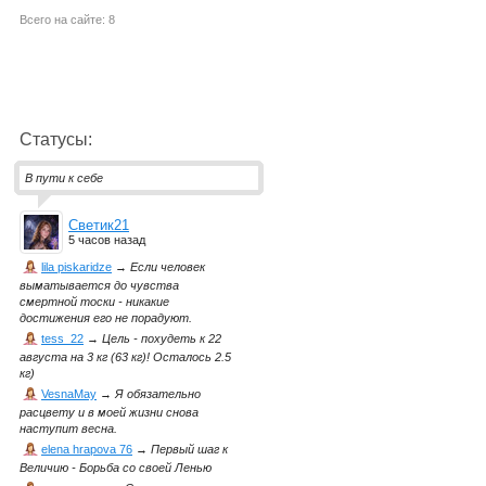
Всего на сайте: 8
Статусы:
В пути к себе
Светик21
5 часов назад
lila piskaridze
→
Если человек
выматывается до чувства
смертной тоски - никакие
достижения его не порадуют.
tess_22
→
Цель - похудеть к 22
августа на 3 кг (63 кг)! Осталось 2.5
кг)
VesnaMay
→
Я обязательно
расцвету и в моей жизни снова
наступит весна.
elena hrapova 76
→
Первый шаг к
Величию - Борьба со своей Ленью