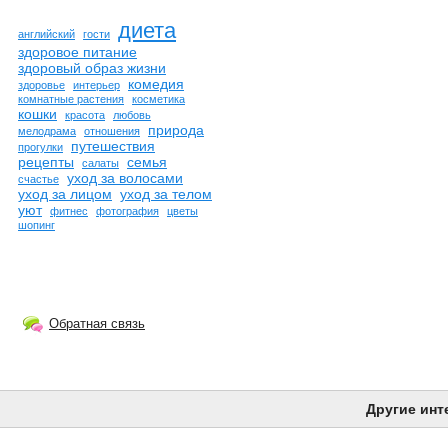
диета
английский
гости
здоровое питание
здоровый образ жизни
комедия
здоровье
интерьер
комнатные растения
косметика
кошки
красота
любовь
природа
мелодрама
отношения
путешествия
прогулки
рецепты
семья
салаты
уход за волосами
счастье
уход за лицом
уход за телом
уют
фитнес
фотография
цветы
шопинг
Обратная связь
Другие инт