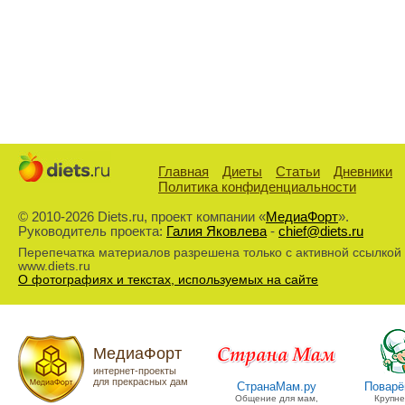
Главная
Диеты
Статьи
Дневники
Политика конфиденциальности
© 2010-2026 Diets.ru, проект компании «
МедиаФорт
».
Руководитель проекта:
Галия Яковлева
-
chief@diets.ru
Перепечатка материалов разрешена только с активной ссылкой
www.diets.ru
О фотографиях и текстах, используемых на сайте
МедиаФорт
интернет-проекты
для прекрасных дам
СтранаМам.ру
Поварё
Общение для мам,
Крупн