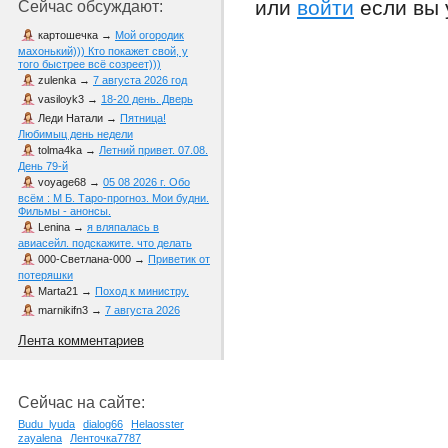
или
войти
если вы 
Сейчас обсуждают:
картошечка
→
Мой огородик
махонький))) Кто покажет свой, у
того быстрее всё созреет)))
zulenka
→
7 августа 2026 год
vasiloyk3
→
18-20 день. Дверь
Леди Натали
→
Пятница!
Любимыц день недели
tolma4ka
→
Летний привет. 07.08.
День 79-й
voyage68
→
05 08 2026 г. Обо
всём : М Б. Таро-прогноз. Мои будни.
Фильмы - анонсы.
Lenina
→
я вляпалась в
авиасейл. подскажите. что делать
000-Светлана-000
→
Приветик от
потеряшки
Marta21
→
Поход к министру.
marnikifn3
→
7 августа 2026
Лента комментариев
Сейчас на сайте:
Budu_lyuda
dialog66
Helaosster
zayalena
Ленточка7787