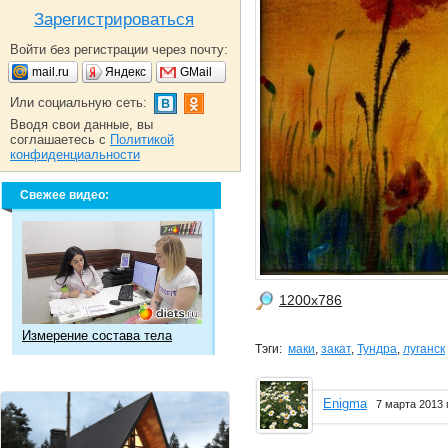
Зарегистрироваться
Войти без регистрации через почту:
mail.ru
Яндекс
GMail
Или социальную сеть:
Вводя свои данные, вы
соглашаетесь с
Политикой
конфиденциальности
Свежее видео:
1200x786
Измерение состава тела
Тэги:
маки
,
закат
,
Тундра
,
луганск
Enigma
7 марта 2013 