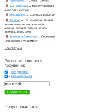
картошечка
→
Снова… заново
123_Morskaya
→
Всё случается в
мире для счастья!
похудышкин
→
Система минус 60
Asun_Mi
→
Ты не можешь менять
направление ветра, но всегда
можешь поднять паруса, чтобы
достичь своей цели.
Екатерина Сикорская
→
Перемены
-это всегда к лучшему!!!!
Все статусы
Рассылки о диетах и
похудении:
–
ежедневная
–
еженедельная
Популярные тэги: