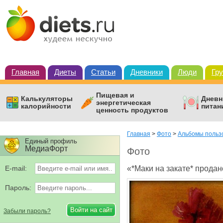
Главная
Диеты
Статьи
Дневники
Люди
Гр
Пищевая и
Калькуляторы
Дневн
энергетическая
калорийности
питан
ценность продуктов
Главная
>
Фото
>
Альбомы польз
Единый профиль
МедиаФорт
Фото
E-mail:
«*Маки на закате* продан
Пароль:
Забыли пароль?