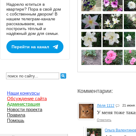
Надоело ютиться в
квартире? Пора в свой дом
с собственным двором! В
нашем телеграм-канале
рассказываем, как
построить тёплый и
надёжный дом для семьи.
Перейти на канал
Комментарии:
Наши конкурсы
Обсуждение сайта
Администрация
Лёля 1112
21 июня
Новости проекта
У меня тоже такая
Правила
Помощь
Ответить
Ольга Валентино