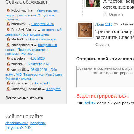
А "деток" вок
Сейчас обсуждают:
остальные вы
Kologrivochka
→
Августовская
↑
Ответить
территория счастья. Отпускное.
Бурятия...
marnikifn3
→
5 августа 2026
Лёля 1112
21 июня
FreeStyle Victory
→
контрольный
Третий год она у
день/визит брата/годовщина
рассадить.Спасиб
Marta21
→
Поход к министру.
Ответить
Кинсаринович
→
Шифровки в
центр... Привожу квартиру в
порядок... Начало...
Оставить свой комментар
маляфка
→
4.08.2026
zulenka
→
5 августа 2026
voyage68
→
05 08 2026 г. Обо
всём : М Б. Таро-прогноз. Мои будни.
Фильмы - анонсы.
картошечка
→
Ах, лето!!!
Милости_Пряности
→
4 августа.
Зарегистрироваться
,
Лента комментариев
или
войти
если вы уже регис
Сейчас на сайте:
elenaklimova02
jonnyjonny
tatyana2702