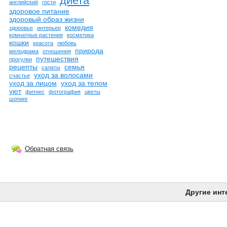
диета
английский
гости
здоровое питание
здоровый образ жизни
комедия
здоровье
интерьер
комнатные растения
косметика
кошки
красота
любовь
природа
мелодрама
отношения
путешествия
прогулки
рецепты
семья
салаты
уход за волосами
счастье
уход за лицом
уход за телом
уют
фитнес
фотография
цветы
шопинг
Обратная связь
Другие инт