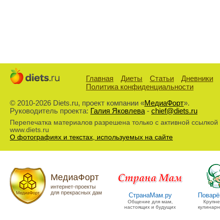
Главная
Диеты
Статьи
Дневники
Политика конфиденциальности
© 2010-2026 Diets.ru, проект компании «
МедиаФорт
».
Руководитель проекта:
Галия Яковлева
-
chief@diets.ru
Перепечатка материалов разрешена только с активной ссылкой
www.diets.ru
О фотографиях и текстах, используемых на сайте
МедиаФорт
интернет-проекты
для прекрасных дам
СтранаМам.ру
Поварё
Общение для мам,
Крупн
настоящих и будущих
кулинарн