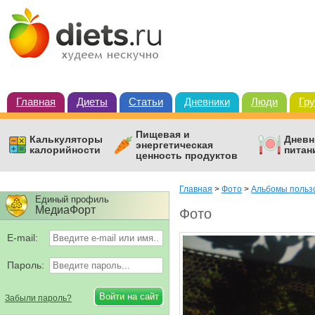
Главная
Диеты
Статьи
Дневники
Люди
Гр
Пищевая и
Калькуляторы
Дневн
энергетическая
калорийности
питан
ценность продуктов
Главная
>
Фото
>
Альбомы польз
Единый профиль
МедиаФорт
Фото
E-mail:
Пароль:
Забыли пароль?