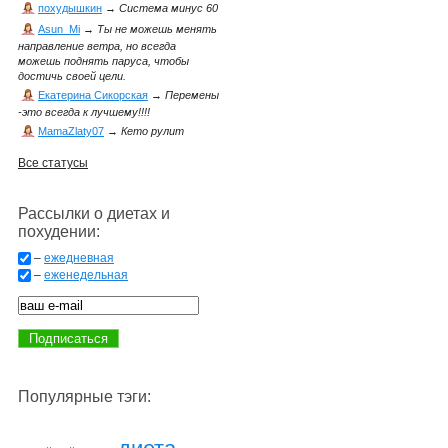
похудышкин
→
Система минус 60
Asun_Mi
→
Ты не можешь менять
направление ветра, но всегда
можешь поднять паруса, чтобы
достичь своей цели.
Екатерина Сикорская
→
Перемены
-это всегда к лучшему!!!!
MamaZlaty07
→
Кето рулит
Все статусы
Рассылки о диетах и
похудении:
–
ежедневная
–
еженедельная
Популярные тэги: