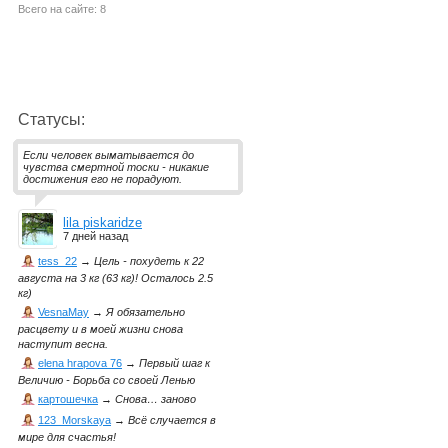
Всего на сайте: 8
Статусы:
Если человек выматывается до
чувства смертной тоски - никакие
достижения его не порадуют.
lila piskaridze
7 дней назад
tess_22
→
Цель - похудеть к 22
августа на 3 кг (63 кг)! Осталось 2.5
кг)
VesnaMay
→
Я обязательно
расцвету и в моей жизни снова
наступит весна.
elena hrapova 76
→
Первый шаг к
Величию - Борьба со своей Ленью
картошечка
→
Снова… заново
123_Morskaya
→
Всё случается в
мире для счастья!