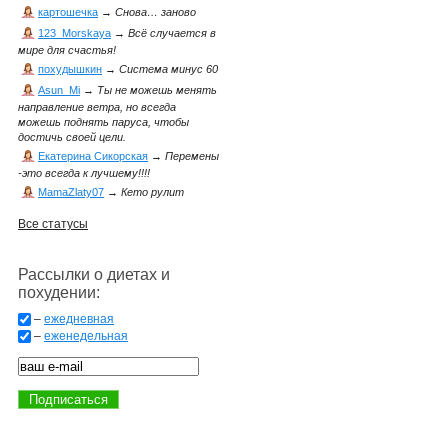
картошечка
→
Снова… заново
123_Morskaya
→
Всё случается в
мире для счастья!
похудышкин
→
Система минус 60
Asun_Mi
→
Ты не можешь менять
направление ветра, но всегда
можешь поднять паруса, чтобы
достичь своей цели.
Екатерина Сикорская
→
Перемены
-это всегда к лучшему!!!!
MamaZlaty07
→
Кето рулит
Все статусы
Рассылки о диетах и
похудении:
–
ежедневная
–
еженедельная