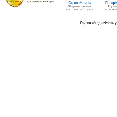
для прекрасных дам
СтранаМам.ру
Поварё
Общение для мам,
Крупн
настоящих и будущих
кулинарн
Группа «МедиаФорт» 