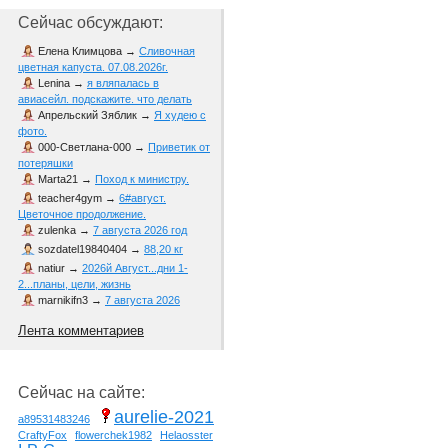
Сейчас обсуждают:
Елена Климцова
→
Сливочная
цветная капуста. 07.08.2026г.
Lenina
→
я вляпалась в
авиасейл. подскажите. что делать
Апрельский Зяблик
→
Я худею с
фото.
000-Светлана-000
→
Приветик от
потеряшки
Marta21
→
Поход к министру.
teacher4gym
→
6#август.
Цветочное продолжение.
zulenka
→
7 августа 2026 год
sozdatel19840404
→
88,20 кг
natiur
→
2026й Август...дни 1-
2...планы, цели, жизнь
marnikifn3
→
7 августа 2026
Лента комментариев
Сейчас на сайте:
aurelie-2021
a89531483246
CraftyFox
flowerchek1982
Helaosster