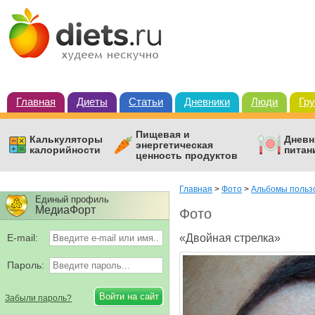
Главная
Диеты
Статьи
Дневники
Люди
Гр
Пищевая и
Калькуляторы
Дневн
энергетическая
калорийности
питан
ценность продуктов
Главная
>
Фото
>
Альбомы польз
Единый профиль
МедиаФорт
Фото
E-mail:
«Двойная стрелка»
Пароль:
Забыли пароль?