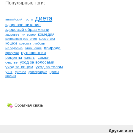
Популярные тэги:
диета
английский
гости
здоровое питание
здоровый образ жизни
комедия
здоровье
интерьер
комнатные растения
косметика
кошки
красота
любовь
природа
мелодрама
отношения
путешествия
прогулки
рецепты
семья
салаты
уход за волосами
счастье
уход за лицом
уход за телом
уют
фитнес
фотография
цветы
шопинг
Обратная связь
Другие инт