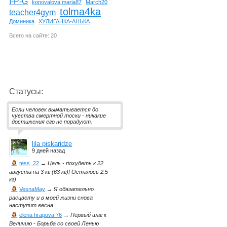
I-P-G
konovalova maria87
March20
tolma4ka
teacher4gym
Доминика
ХУЛИГАНКА-АНЬКА
Всего на сайте: 20
Статусы:
Если человек выматывается до
чувства смертной тоски - никакие
достижения его не порадуют.
lila piskaridze
9 дней назад
tess_22
→
Цель - похудеть к 22
августа на 3 кг (63 кг)! Осталось 2.5
кг)
VesnaMay
→
Я обязательно
расцвету и в моей жизни снова
наступит весна.
elena hrapova 76
→
Первый шаг к
Величию - Борьба со своей Ленью