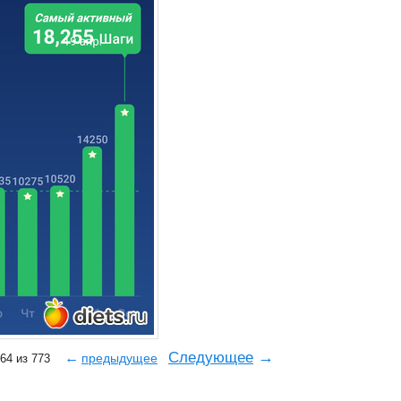
→
Следующее
←
предыдущее
764 из 773