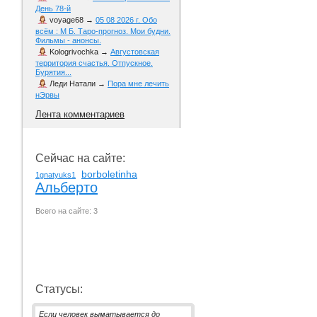
День 78-й
voyage68
→
05 08 2026 г. Обо
всём : М Б. Таро-прогноз. Мои будни.
Фильмы - анонсы.
Kologrivochka
→
Августовская
территория счастья. Отпускное.
Бурятия...
Леди Натали
→
Пора мне лечить
нЭрвы
Лента комментариев
Сейчас на сайте:
borboletinha
1gnatyuks1
Альберто
Всего на сайте: 3
Статусы:
Если человек выматывается до