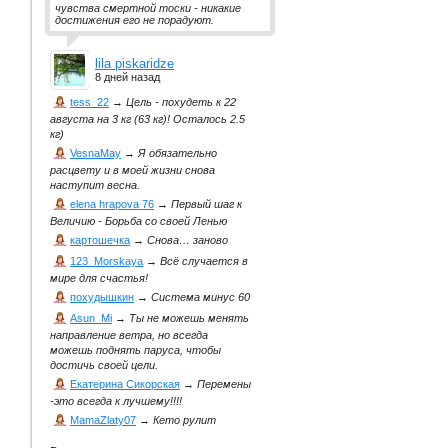
чувства смертной тоски - никакие
достижения его не порадуют.
lila piskaridze
8 дней назад
tess_22
→
Цель - похудеть к 22
августа на 3 кг (63 кг)! Осталось 2.5
кг)
VesnaMay
→
Я обязательно
расцвету и в моей жизни снова
наступит весна.
elena hrapova 76
→
Первый шаг к
Величию - Борьба со своей Ленью
картошечка
→
Снова… заново
123_Morskaya
→
Всё случается в
мире для счастья!
похудышкин
→
Система минус 60
Asun_Mi
→
Ты не можешь менять
направление ветра, но всегда
можешь поднять паруса, чтобы
достичь своей цели.
Екатерина Сикорская
→
Перемены
-это всегда к лучшему!!!!
MamaZlaty07
→
Кето рулит