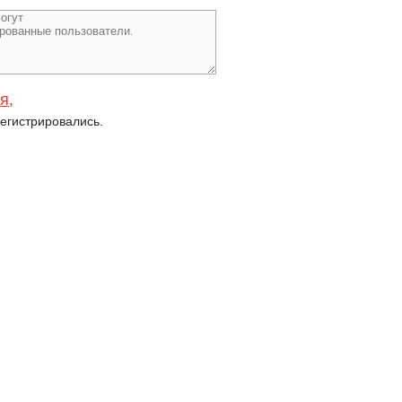
ся
,
егистрировались.