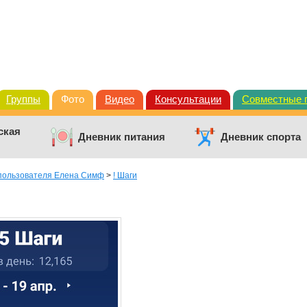
Группы
Фото
Видео
Консультации
Совместные 
ская
Дневник питания
Дневник спорта
пользователя Елена Симф
>
! Шаги