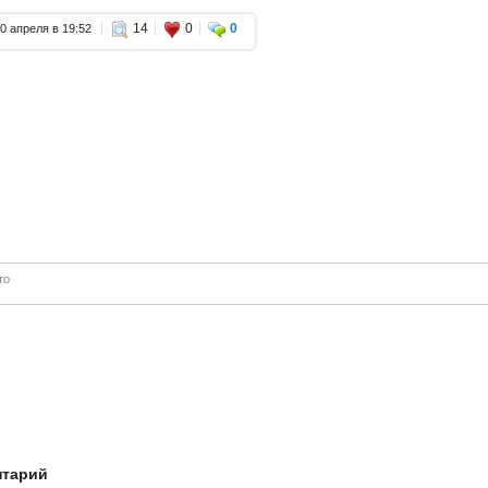
14
0
0
0 апреля в 19:52
то
нтарий