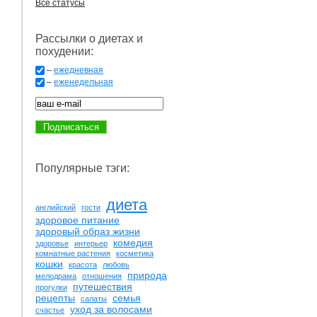
Все статусы
Рассылки о диетах и
похудении:
–
ежедневная
–
еженедельная
Популярные тэги:
диета
английский
гости
здоровое питание
здоровый образ жизни
комедия
здоровье
интерьер
комнатные растения
косметика
кошки
красота
любовь
природа
мелодрама
отношения
путешествия
прогулки
рецепты
семья
салаты
уход за волосами
счастье