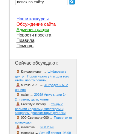
Наши конкурсы
Обсуждение сайта
Администрация
Новости проекта
Правила
Помощь
Сейчас обсуждают:
Кинсаринович
→
Шифровки в
центр... Порой нужно уйти, для того
чтобы что-то понять...
aurelie-2021
→
31 градус и мне
лениво
natiur
→
2026й Август...дни 1-
2...планы, цели, жизнь
FreeStyle Victory
→
танцы с
белыми ходоками, хипстером и
танцором диско/история русалки
000-Светлана-000
→
Приветик от
потеряшки
маляфка
→
6.08.2026
tolma4ka
→
Летний привет. 06.08.