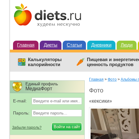
Главная
Диеты
Статьи
Дневники
Люди
Калькуляторы
Пищевая и энергетиче
калорийности
ценность продуктов
Главная
>
Фото
>
Альбомы п
Единый профиль
МедиаФорт
Фото
E-mail:
«кексики»
Пароль:
Забыли пароль?