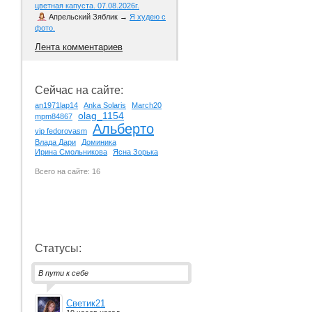
цветная капуста. 07.08.2026г.
Апрельский Зяблик
→
Я худею с
фото.
Лента комментариев
Сейчас на сайте:
an1971lap14
Anka Solaris
March20
olag_1154
mpm84867
Альберто
vip fedorovasm
Влада Дари
Доминика
Ирина Смольникова
Ясна Зорька
Всего на сайте: 16
Статусы:
В пути к себе
Светик21