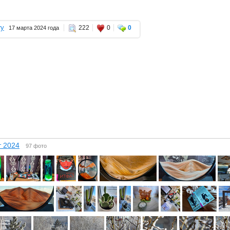
ry
222
0
0
17 марта 2024 года
 2024
97 фото