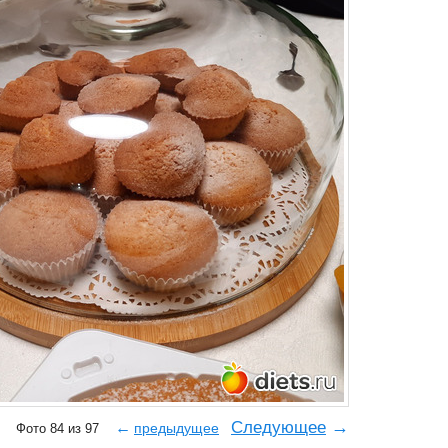
→
Следующее
←
предыдущее
Фото 84 из 97