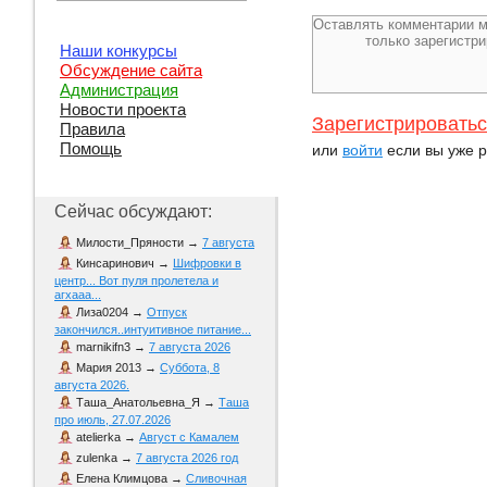
Наши конкурсы
Обсуждение сайта
Администрация
Новости проекта
Зарегистрировать
Правила
Помощь
или
войти
если вы уже р
Сейчас обсуждают:
Милости_Пряности
→
7 августа
Кинсаринович
→
Шифровки в
центр... Вот пуля пролетела и
агхааа...
Лиза0204
→
Отпуск
закончился..интуитивное питание...
marnikifn3
→
7 августа 2026
Мария 2013
→
Суббота, 8
августа 2026.
Таша_Анатольевна_Я
→
Таша
про июль, 27.07.2026
atelierka
→
Август с Камалем
zulenka
→
7 августа 2026 год
Елена Климцова
→
Сливочная