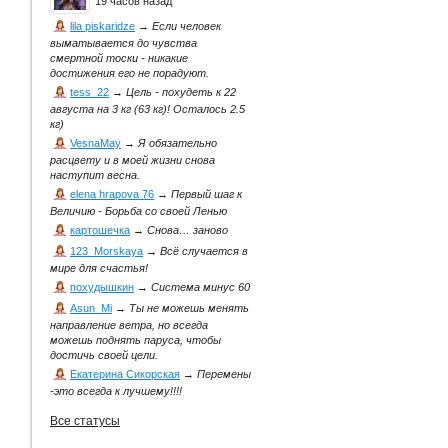
19 часов назад
lila piskaridze
→
Если человек
выматывается до чувства
смертной тоски - никакие
достижения его не порадуют.
tess_22
→
Цель - похудеть к 22
августа на 3 кг (63 кг)! Осталось 2.5
кг)
VesnaMay
→
Я обязательно
расцвету и в моей жизни снова
наступит весна.
elena hrapova 76
→
Первый шаг к
Величию - Борьба со своей Ленью
картошечка
→
Снова… заново
123_Morskaya
→
Всё случается в
мире для счастья!
похудышкин
→
Система минус 60
Asun_Mi
→
Ты не можешь менять
направление ветра, но всегда
можешь поднять паруса, чтобы
достичь своей цели.
Екатерина Сикорская
→
Перемены
-это всегда к лучшему!!!!
Все статусы