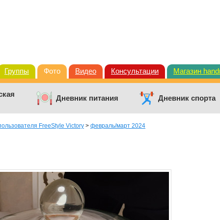
Группы
Фото
Видео
Консультации
Магазин han
ская
Дневник питания
Дневник спорта
ользователя FreeStyle Victory
>
февраль/март 2024