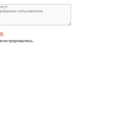
ся
,
егистрировались.