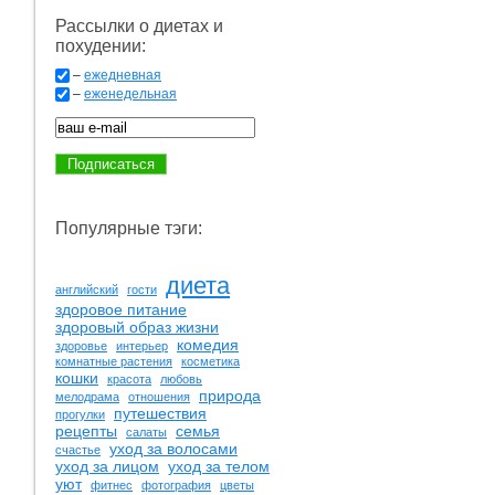
Рассылки о диетах и
похудении:
–
ежедневная
–
еженедельная
Популярные тэги:
диета
английский
гости
здоровое питание
здоровый образ жизни
комедия
здоровье
интерьер
комнатные растения
косметика
кошки
красота
любовь
природа
мелодрама
отношения
путешествия
прогулки
рецепты
семья
салаты
уход за волосами
счастье
уход за лицом
уход за телом
уют
фитнес
фотография
цветы