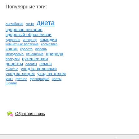
Популярные тэги:
диета
английский
гости
здоровое питание
здоровый образ жизни
комедия
здоровье
интерьер
комнатные растения
косметика
кошки
красота
любовь
природа
мелодрама
отношения
путешествия
прогулки
рецепты
семья
салаты
уход за волосами
счастье
уход за лицом
уход за телом
уют
фитнес
фотография
цветы
шопинг
Обратная связь