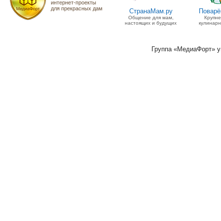
интернет-проекты
для прекрасных дам
СтранаМам.ру
Поварё
Общение для мам,
Крупн
настоящих и будущих
кулинарн
Группа «МедиаФорт» 