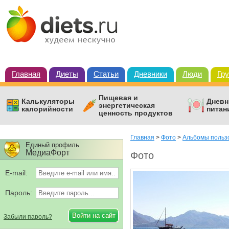
Главная
Диеты
Статьи
Дневники
Люди
Гр
Пищевая и
Калькуляторы
Дневн
энергетическая
калорийности
питан
ценность продуктов
Главная
>
Фото
>
Альбомы польз
Единый профиль
МедиаФорт
Фото
E-mail:
Пароль:
Забыли пароль?