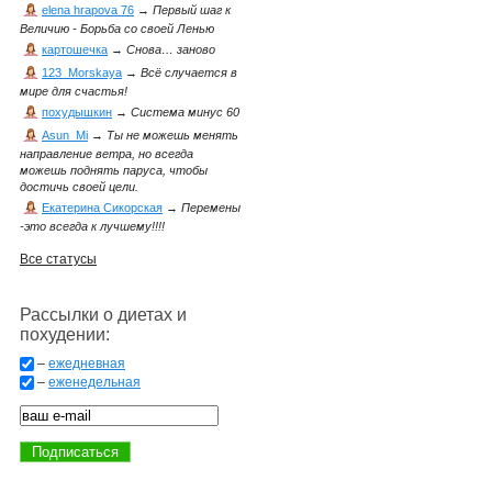
elena hrapova 76
→
Первый шаг к
Величию - Борьба со своей Ленью
картошечка
→
Снова… заново
123_Morskaya
→
Всё случается в
мире для счастья!
похудышкин
→
Система минус 60
Asun_Mi
→
Ты не можешь менять
направление ветра, но всегда
можешь поднять паруса, чтобы
достичь своей цели.
Екатерина Сикорская
→
Перемены
-это всегда к лучшему!!!!
Все статусы
Рассылки о диетах и
похудении:
–
ежедневная
–
еженедельная