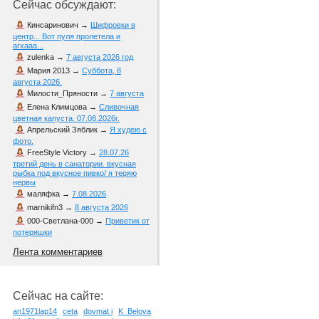
Сейчас обсуждают:
Кинсаринович
→
Шифровки в
центр... Вот пуля пролетела и
агхааа...
zulenka
→
7 августа 2026 год
Мария 2013
→
Суббота, 8
августа 2026.
Милости_Пряности
→
7 августа
Елена Климцова
→
Сливочная
цветная капуста. 07.08.2026г.
Апрельский Зяблик
→
Я худею с
фото.
FreeStyle Victory
→
28.07.26
третий день в санатории. вкусная
рыбка под вкусное пивко/ я теряю
нервы
маляфка
→
7.08.2026
marnikifn3
→
8 августа 2026
000-Светлана-000
→
Приветик от
потеряшки
Лента комментариев
Сейчас на сайте:
an1971lap14
ceta
dovmat i
K_Belova