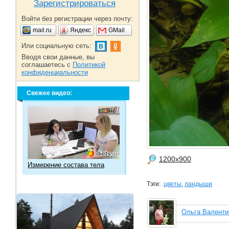
Зарегистрироваться
Войти без регистрации через почту:
mail.ru
Яндекс
GMail
Или социальную сеть:
Вводя свои данные, вы
соглашаетесь с
Политикой
конфиденциальности
Свежее видео:
1200x900
Измерение состава тела
Тэги:
цветы
,
ландыши
Ольга Валенти