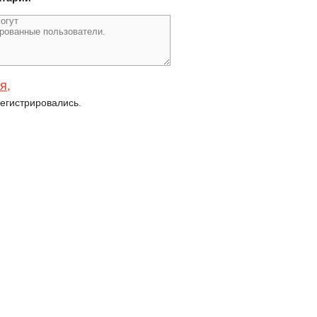
ся
,
егистрировались.