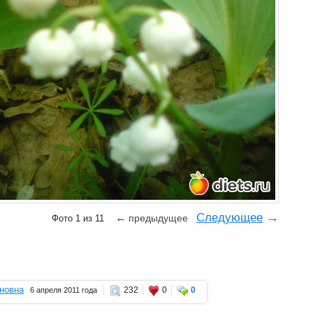
→
Следующее
←
предыдущее
Фото 1 из 11
новна
232
0
0
6 апреля 2011 года