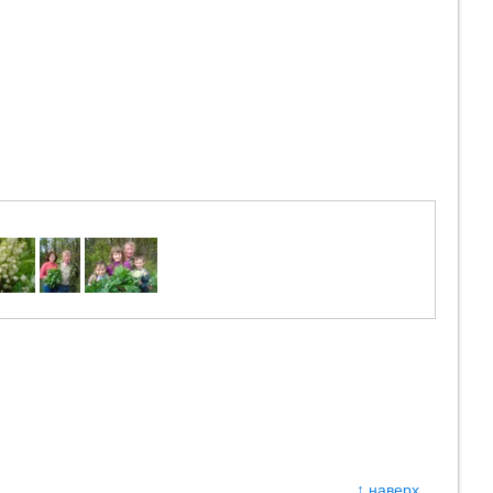
↑
наверх