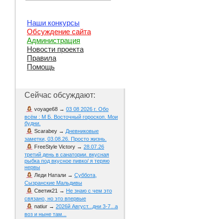
Наши конкурсы
Обсуждение сайта
Администрация
Новости проекта
Правила
Помощь
Сейчас обсуждают:
voyage68
→
03 08 2026 г. Обо
всём : М Б. Восточный гороскоп. Мои
будни.
Scarabey
→
Дневниковые
заметки, 03.08.26. Просто жизнь.
FreeStyle Victory
→
28.07.26
третий день в санатории. вкусная
рыбка под вкусное пивко/ я теряю
нервы
Леди Натали
→
Суббота,
Сызранские Мальдивы
Светик21
→
Не знаю с чем это
связано, но это впервые
natiur
→
2026й Август...дни 3-7...а
воз и ныне там...