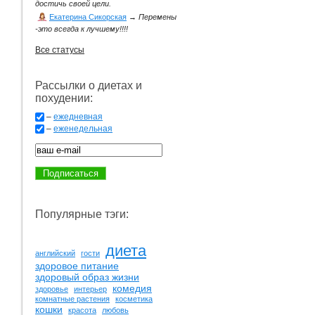
достичь своей цели.
Екатерина Сикорская
→
Перемены
-это всегда к лучшему!!!!
Все статусы
Рассылки о диетах и
похудении:
–
ежедневная
–
еженедельная
Популярные тэги:
диета
английский
гости
здоровое питание
здоровый образ жизни
комедия
здоровье
интерьер
комнатные растения
косметика
кошки
красота
любовь