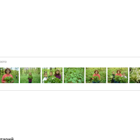
фото
нтарий