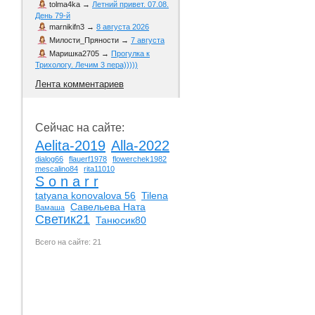
tolma4ka
→
Летний привет. 07.08.
День 79-й
marnikifn3
→
8 августа 2026
Милости_Пряности
→
7 августа
Маришка2705
→
Прогулка к
Трихологу. Лечим 3 пера)))))
Лента комментариев
Сейчас на сайте:
Aelita-2019
Alla-2022
dialog66
flauerf1978
flowerchek1982
mescalino84
rita11010
S o n a r r
tatyana konovalova 56
Tilena
Савельева Ната
Вамаша
Светик21
Танюсик80
Всего на сайте: 21