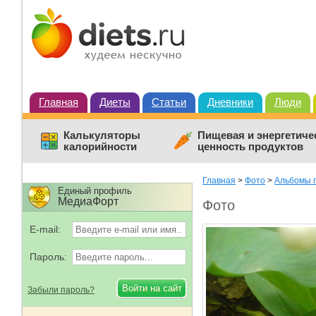
Главная
Диеты
Статьи
Дневники
Люди
Калькуляторы
Пищевая и энергетиче
калорийности
ценность продуктов
Главная
>
Фото
>
Альбомы 
Единый профиль
МедиаФорт
Фото
E-mail:
Пароль:
Забыли пароль?