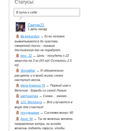
Статусы:
В пути к себе
Светик21
1 день назад
lila piskaridze
→
Если человек
выматывается до чувства
смертной тоски - никакие
достижения его не порадуют.
tess_22
→
Цель - похудеть к 22
августа на 3 кг (63 кг)! Осталось 2.5
кг)
VesnaMay
→
Я обязательно
расцвету и в моей жизни снова
наступит весна.
elena hrapova 76
→
Первый шаг к
Величию - Борьба со своей Ленью
картошечка
→
Снова… заново
123_Morskaya
→
Всё случается в
мире для счастья!
похудышкин
→
Система минус 60
Asun_Mi
→
Ты не можешь менять
направление ветра, но всегда
можешь поднять паруса, чтобы