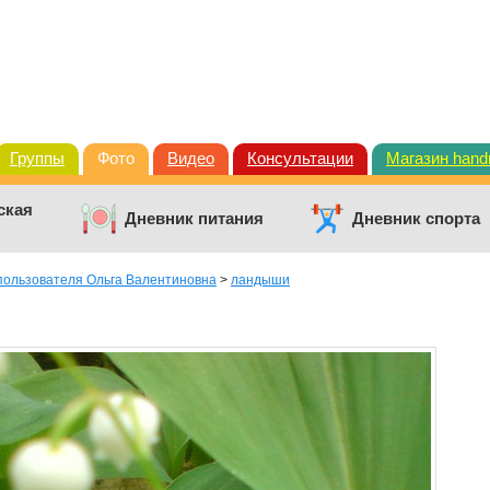
Группы
Фото
Видео
Консультации
Магазин han
ская
Дневник питания
Дневник спорта
пользователя Ольга Валентиновна
>
ландыши