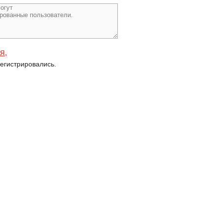
ся
,
егистрировались.