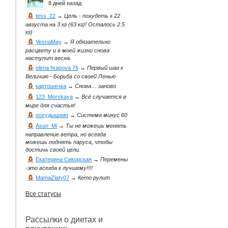
8 дней назад
tess_22
→
Цель - похудеть к 22
августа на 3 кг (63 кг)! Осталось 2.5
кг)
VesnaMay
→
Я обязательно
расцвету и в моей жизни снова
наступит весна.
elena hrapova 76
→
Первый шаг к
Величию - Борьба со своей Ленью
картошечка
→
Снова… заново
123_Morskaya
→
Всё случается в
мире для счастья!
похудышкин
→
Система минус 60
Asun_Mi
→
Ты не можешь менять
направление ветра, но всегда
можешь поднять паруса, чтобы
достичь своей цели.
Екатерина Сикорская
→
Перемены
-это всегда к лучшему!!!!
MamaZlaty07
→
Кето рулит
Все статусы
Рассылки о диетах и