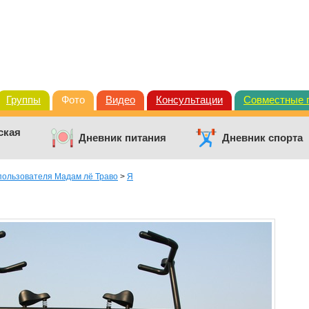
Группы
Фото
Видео
Консультации
Совместные 
ская
Дневник питания
Дневник спорта
пользователя Мадам лё Траво
>
Я