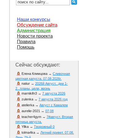
Наши конкурсы
Обсуждение сайта
Администрация
Новости проекта
Правила
Помощь
Сейчас обсуждают:
Елена Климцова
→
Сливочная
цветная капуста. 07.08.2026г.
natiur
→
2026й Август...дни 1-
2...планы, цели, жизнь
marnikifn3
→
7 августа 2026
zulenka
→
7 августа 2026 год
atelierka
→
Август с Камалем
aurelie-2021
→
07,08
teacher4gym
→
7#август. Вторая
пятница августа.
Yllka
→
Творожный 0
tolma4ka
→
Летний привет. 07.08.
День 79-й