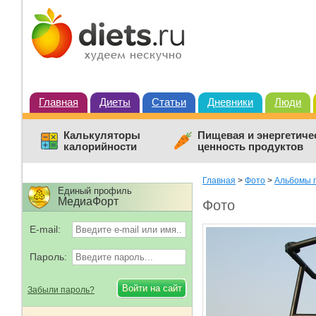
Главная
Диеты
Статьи
Дневники
Люди
Калькуляторы
Пищевая и энергетиче
калорийности
ценность продуктов
Главная
>
Фото
>
Альбомы 
Единый профиль
МедиаФорт
Фото
E-mail:
Пароль:
Забыли пароль?