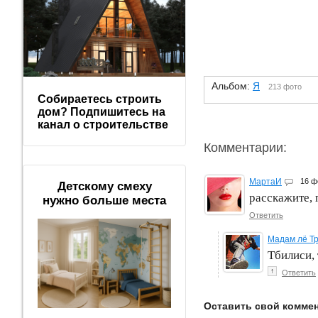
Альбом:
Я
213 фото
Собираетесь строить
дом? Подпишитесь на
канал о строительстве
Комментарии:
МартаИ
16 ф
Детскому смеху
расскажите, п
нужно больше места
Ответить
Мадам лё Т
Тбилиси, 
↑
Ответить
Оставить свой комме