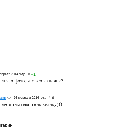
+1
евраля 2014 года
#
лиз, о фото, что это за велик?
0
раво
16 февраля 2014 года
#
такой там памятник велику)))
нтарий