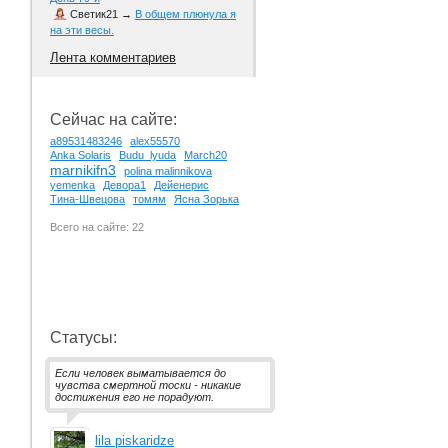
Светик21
→
В общем плюнула я
на эти весы.
Лента комментариев
Сейчас на сайте:
a89531483246
alex55570
Anka Solaris
Budu_lyuda
March20
marnikifn3
polina malinnikova
yemenka
Девора1
Дейенерис
Тина-Швецова
томям
Ясна Зорька
Всего на сайте: 22
Статусы:
Если человек выматывается до
чувства смертной тоски - никакие
достижения его не порадуют.
lila piskaridze