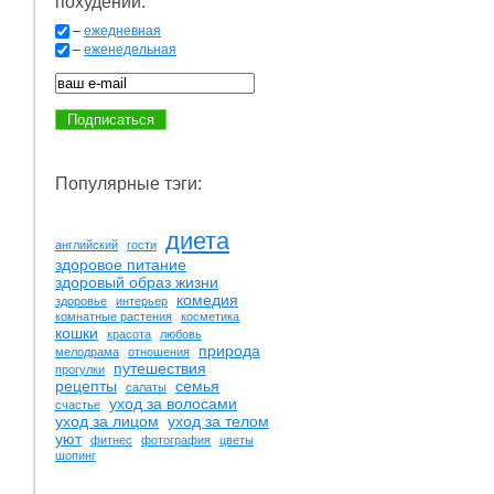
похудении:
–
ежедневная
–
еженедельная
Популярные тэги:
диета
английский
гости
здоровое питание
здоровый образ жизни
комедия
здоровье
интерьер
комнатные растения
косметика
кошки
красота
любовь
природа
мелодрама
отношения
путешествия
прогулки
рецепты
семья
салаты
уход за волосами
счастье
уход за лицом
уход за телом
уют
фитнес
фотография
цветы
шопинг