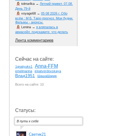
tolma4ka
→
Летний привет. 07.08.
День 79-й
voyage68
→
05 08 2026 г. Обо
всём : М Б. Таро-прогноз. Мои будни.
Фильмы - анонсы.
Lenina
→
я вляпалась в
авиасейл. подскажите. что делать
Лента комментариев
Сейчас на сайте:
Anna-FFM
1gnatyuks1
emelmarina
irinatverdovskaya
Влад1951
ШашаШарик
Всего на сайте: 10
Статусы:
В пути к себе
Светик21