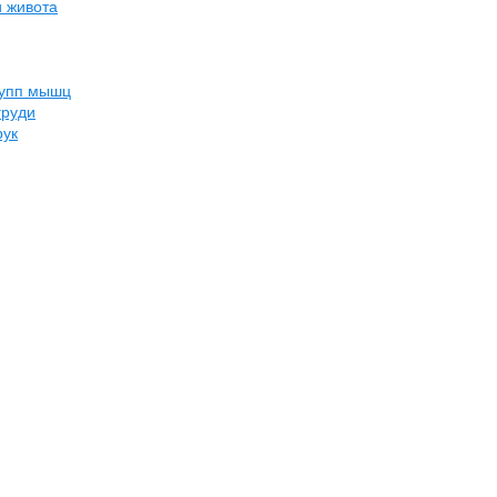
и живота
рупп мышц
груди
рук