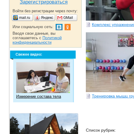
Зарегистрироваться
Войти без регистрации через почту:
mail.ru
Яндекс
GMail
Комплекс упражнени
Или социальную сеть:
Вводя свои данные, вы
соглашаетесь с
Политикой
конфиденциальности
Свежее видео:
Тренировка мышц гр
Измерение состава тела
Список рубрик: