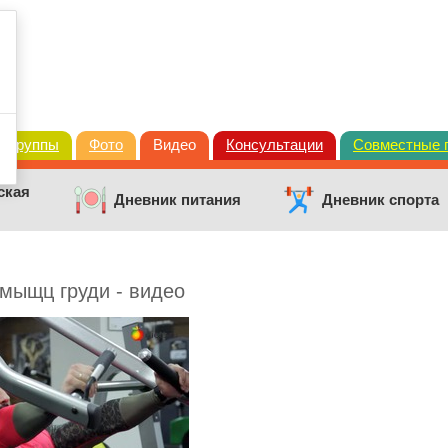
Группы
Фото
Видео
Консультации
Совместные 
ская
Дневник питания
Дневник спорта
мыщц груди - видео