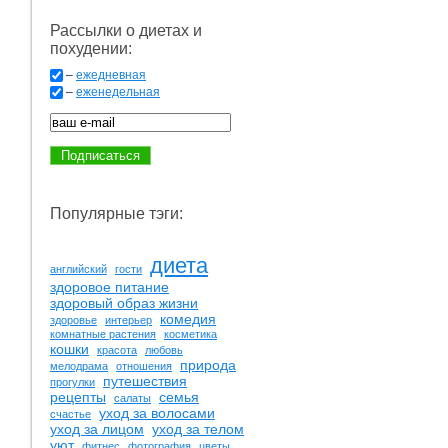
Рассылки о диетах и
похудении:
–
ежедневная
–
еженедельная
Популярные тэги:
диета
английский
гости
здоровое питание
здоровый образ жизни
комедия
здоровье
интерьер
комнатные растения
косметика
кошки
красота
любовь
природа
мелодрама
отношения
путешествия
прогулки
рецепты
семья
салаты
уход за волосами
счастье
уход за лицом
уход за телом
уют
фитнес
фотография
цветы