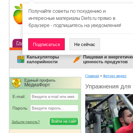
Получайте советы по похудению и
интересные материалы Diets.ru прямо в
браузере - подпишитесь на уведомления!
Главная
Диеты
Статьи
Дневники
Люди
Подписаться
Не сейчас
Калькуляторы
Пищевая и энергетиче
калорийности
ценность продуктов
Главная
>
Фитнес видео
Единый профиль
МедиаФорт
Упражнения для 
E-mail:
Пароль:
Забыли пароль?