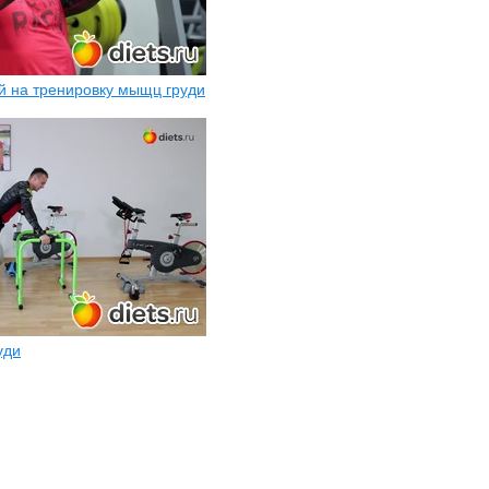
й на тренировку мыщц груди
уди