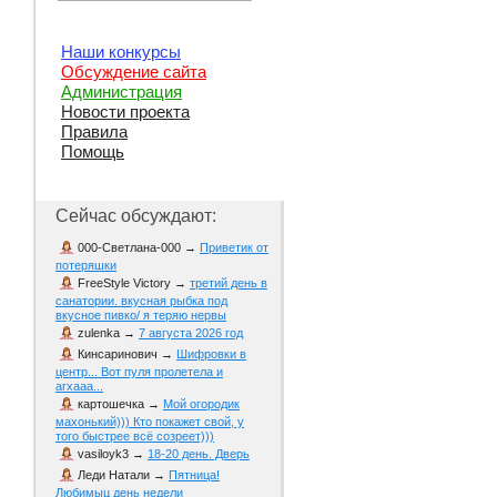
Наши конкурсы
Обсуждение сайта
Администрация
Новости проекта
Правила
Помощь
Сейчас обсуждают:
000-Светлана-000
→
Приветик от
потеряшки
FreeStyle Victory
→
третий день в
санатории. вкусная рыбка под
вкусное пивко/ я теряю нервы
zulenka
→
7 августа 2026 год
Кинсаринович
→
Шифровки в
центр... Вот пуля пролетела и
агхааа...
картошечка
→
Мой огородик
махонький))) Кто покажет свой, у
того быстрее всё созреет)))
vasiloyk3
→
18-20 день. Дверь
Леди Натали
→
Пятница!
Любимыц день недели