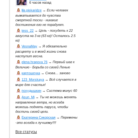
6 часов назад
lila piskaridze
→
Если человек
выматывается до чувства
смертной тоски - никакие
достижения его не порадуют.
tess_22
→
Цель - похудеть к 22
августа на 3 кг (63 кг)! Осталось 2.5
кг)
VesnaMay
→
Я обязательно
расцвету и в моей жизни снова
наступит весна.
elena hrapova 76
→
Первый шаг к
Величию - Борьба со своей Ленью
картошечка
→
Снова… заново
123_Morskaya
→
Всё случается в
мире для счастья!
похудышкин
→
Система минус 60
Asun_Mi
→
Ты не можешь менять
направление ветра, но всегда
можешь поднять паруса, чтобы
достичь своей цели.
Екатерина Сикорская
→
Перемены
-это всегда к лучшему!!!!
Все статусы