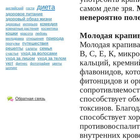
диета
самом деле зря.
английский
гости
здоровое питание
невероятно поле
здоровый образ жизни
комедия
здоровье
интерьер
комнатные растения
косметика
кошки
Молодая крапив
красота
любовь
природа
мелодрама
отношения
Молодая крапива
путешествия
прогулки
рецепты
семья
салаты
В, С, Е, К, микр
уход за волосами
счастье
уход за лицом
уход за телом
кальций, кремний
уют
фитнес
фотография
цветы
шопинг
флавонидов, кот
фитонцидов и ор
сопротивляемост
способствует об
Обратная связь
токсинов. Благо
способствует хо
противовоспалит
внутренних кров