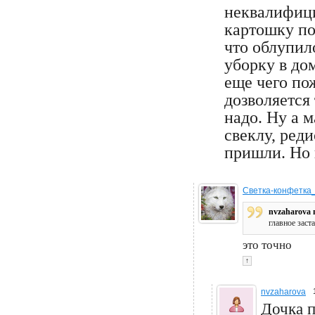
неквалифици
картошку по
что облупил
уборку в до
еще чего по
дозволяется
надо. Ну а 
свеклу, реди
пришли. Но 
Светка-конфетка
nvzaharova 
главное заст
это точно
↑
nvzaharova
Дочка п