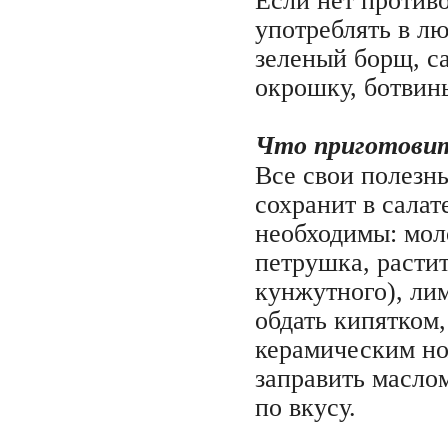
Если нет против
употреблять в лю
зеленый борщ, са
окрошку, ботвинь
Что приготовит
Все свои полезн
сохранит в салат
необходимы: моло
петрушка, растит
кунжутного), ли
обдать кипятком,
керамическим но
заправить масло
по вкусу.