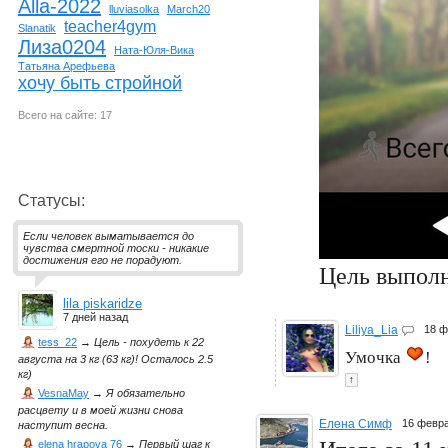
Alla-2022
lluviasolka
March20
teacher4gym
Slanatik
Лиза0204
Ната-Юля-Вика
Татьяна Арефьева
хочу быть стройной
Всего на сайте: 17
Статусы:
Если человек выматывается до
чувства смертной тоски - никакие
достижения его не порадуют.
Цель выполн
lila piskaridze
7 дней назад
Liliya_Lia
18 
tess_22
→
Цель - похудеть к 22
Умочка
!
августа на 3 кг (63 кг)! Осталось 2.5
кг)
↑
VesnaMay
→
Я обязательно
расцвету и в моей жизни снова
Елена Симф
16 февр
наступит весна.
elena hrapova 76
→
Первый шаг к