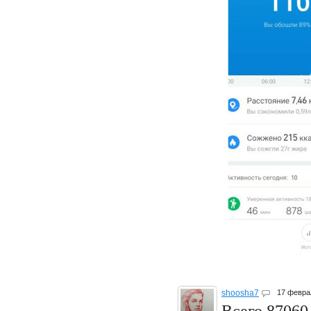
shoosha7
17 февра
Всего 87060