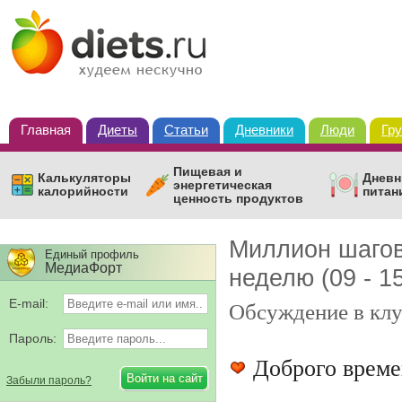
Главная
Диеты
Статьи
Дневники
Люди
Гр
Пищевая и
Калькуляторы
Дневн
энергетическая
калорийности
питан
ценность продуктов
Миллион шагов
Единый профиль
МедиаФорт
неделю (09 - 1
Обсуждение в кл
E-mail:
Пароль:
Доброго време
Забыли пароль?