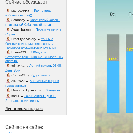
Сейчас обсуждают:
картошечка
→
Как то надо
кабачки съесть)))
Scarabey
→
Кабачковый сезон -
открываем! Кабачковый салат
Леди Натали
→
Пора мне лечить
нЭрвы
FreeStyle Victory
→
танцы с
белыми ходоками, хипстером и
танцором диско/история русалки
Елена423
→
110-дуэль.
Четвертое взвешивание. 31 июля - 06
августа.
tolma4ka
→
Летний привет. 06.08.
День 78-й
Светик21
→
Худею или нет
Alla-2022
→
Балтийский берег и
город котиков
Милости_Пряности
→
6 августа
natiur
→
2026й Август...дни 1-
2...планы, цели, жизнь
Лента комментариев
Сейчас на сайте: