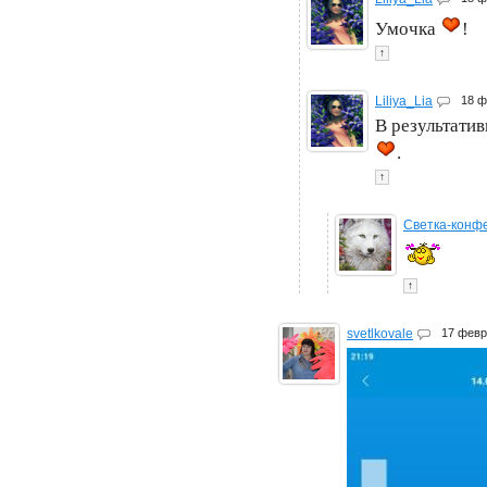
Умочка
!
↑
Liliya_Lia
18 
В результати
.
↑
Светка-конф
↑
svetlkovale
17 фев