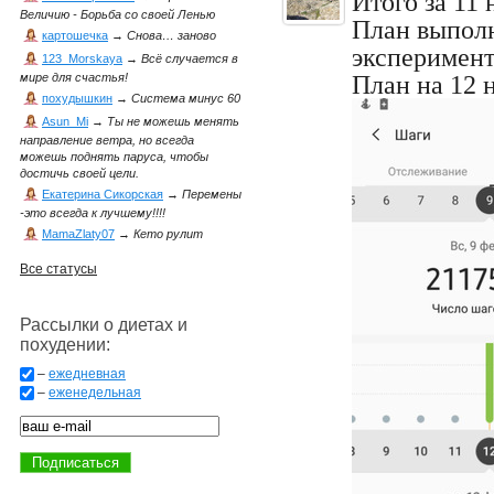
Итого за 11 
Величию - Борьба со своей Ленью
План выполн
картошечка
→
Снова… заново
эксперимент
123_Morskaya
→
Всё случается в
План на 12 
мире для счастья!
похудышкин
→
Система минус 60
Asun_Mi
→
Ты не можешь менять
направление ветра, но всегда
можешь поднять паруса, чтобы
достичь своей цели.
Екатерина Сикорская
→
Перемены
-это всегда к лучшему!!!!
MamaZlaty07
→
Кето рулит
Все статусы
Рассылки о диетах и
похудении:
–
ежедневная
–
еженедельная