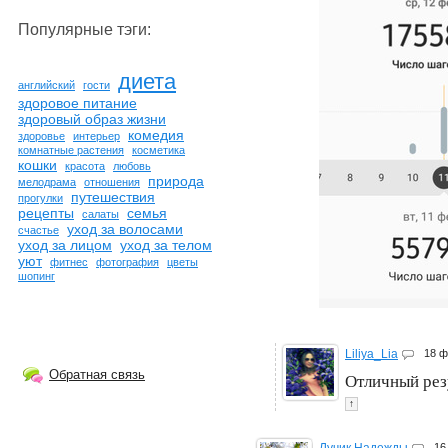
Популярные тэги:
диета
английский
гости
здоровое питание
здоровый образ жизни
комедия
здоровье
интерьер
комнатные растения
косметика
кошки
красота
любовь
природа
мелодрама
отношения
путешествия
прогулки
рецепты
семья
салаты
уход за волосами
счастье
уход за лицом
уход за телом
уют
фитнес
фотография
цветы
шопинг
Liliya_Lia
18 
Обратная связь
Отличный рез
↑
16