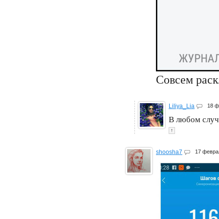
Совсем раск
Liliya_Lia
18 
В любом случ
↑
shoosha7
17 февра