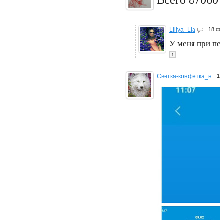
Liliya_Lia
18 
У меня при п
↑
Светка-конфетка_н
1