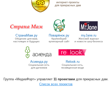
интернет-проекты
для прекрасных дам
СтранаМам.ру
Поварёнок.ру
myJane.ru
Общение для мам,
Крупнейший
Женский журнал
настоящих и будущих
кулинарный сайт
и новости шоу-бизнеса
Асиенда.ру
Relook.ru
Социальная сеть
Социальная сеть,
для дачников
посвященная моде
Группа «МедиаФорт» управляет
11 проектами
для прекрасных дам.
Список всех проектов