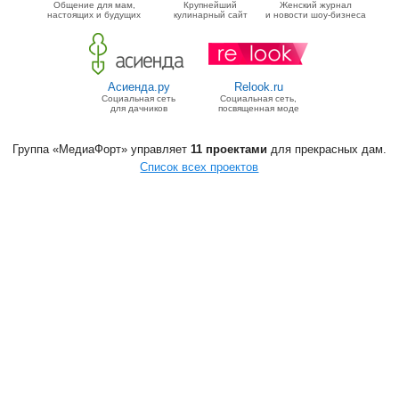
Общение для мам,
Крупнейший
Женский журнал
настоящих и будущих
кулинарный сайт
и новости шоу-бизнеса
Асиенда.ру
Relook.ru
Социальная сеть
Социальная сеть,
для дачников
посвященная моде
Группа «МедиаФорт» управляет
11 проектами
для прекрасных дам.
Список всех проектов