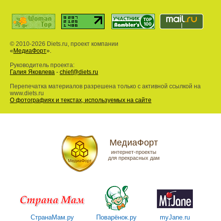
© 2010-2026 Diets.ru, проект компании
«
МедиаФорт
».
Руководитель проекта:
Галия Яковлева
-
chief@diets.ru
Перепечатка материалов разрешена только с активной ссылкой на
www.diets.ru
О фотографиях и текстах, используемых на сайте
МедиаФорт
интернет-проекты
для прекрасных дам
СтранаМам.ру
Поварёнок.ру
myJane.ru