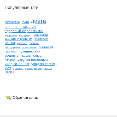
Популярные тэги:
диета
английский
гости
здоровое питание
здоровый образ жизни
комедия
здоровье
интерьер
комнатные растения
косметика
кошки
красота
любовь
природа
мелодрама
отношения
путешествия
прогулки
рецепты
семья
салаты
уход за волосами
счастье
уход за лицом
уход за телом
уют
фитнес
фотография
цветы
шопинг
Обратная связь