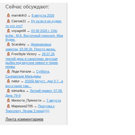
Сейчас обсуждают:
marnikifn3
→
8 августа 2026
Светик21
→
Ну если я не худею,
то что это?
voyage68
→
03 08 2026 г. Обо
всём : М Б. Восточный гороскоп. Мои
будни.
Scarabey
→
Дневниковые
заметки, 03.08.26. Просто жизнь.
FreeStyle Victory
→
28.07.26
третий день в санатории. вкусная
рыбка под вкусное пивко/ я теряю
нервы
Леди Натали
→
Суббота,
Сызранские Мальдивы
natiur
→
2026й Август...дни 3-7...а
воз и ныне там...
tolma4ka
→
Летний привет. 07.08.
День 79-й
Милости_Пряности
→
7 августа
Маришка2705
→
Прогулка к
Трихологу. Лечим 3 пера)))))
Лента комментариев