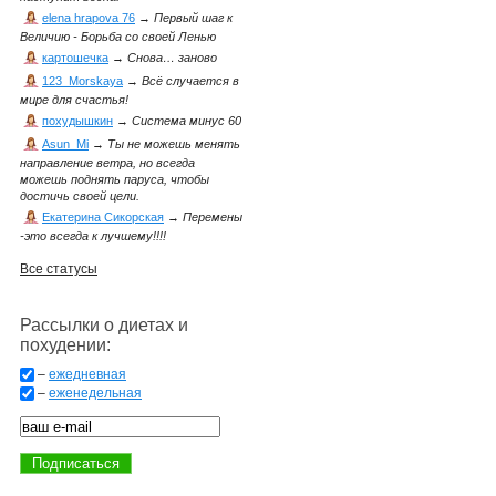
elena hrapova 76
→
Первый шаг к
Величию - Борьба со своей Ленью
картошечка
→
Снова… заново
123_Morskaya
→
Всё случается в
мире для счастья!
похудышкин
→
Система минус 60
Asun_Mi
→
Ты не можешь менять
направление ветра, но всегда
можешь поднять паруса, чтобы
достичь своей цели.
Екатерина Сикорская
→
Перемены
-это всегда к лучшему!!!!
Все статусы
Рассылки о диетах и
похудении:
–
ежедневная
–
еженедельная