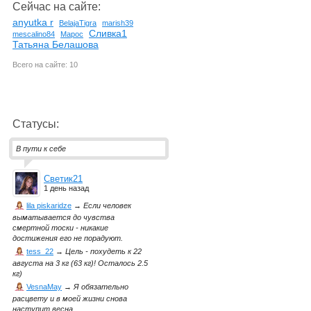
Сейчас на сайте:
anyutka r
BelajaTigra
marish39
Сливка1
mescalino84
Марос
Татьяна Белашова
Всего на сайте: 10
Статусы:
В пути к себе
Светик21
1 день назад
lila piskaridze
→
Если человек
выматывается до чувства
смертной тоски - никакие
достижения его не порадуют.
tess_22
→
Цель - похудеть к 22
августа на 3 кг (63 кг)! Осталось 2.5
кг)
VesnaMay
→
Я обязательно
расцвету и в моей жизни снова
наступит весна.