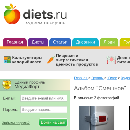
Главная
Диеты
Статьи
Дневники
Люди
Гр
Пищевая и
Калькуляторы
Дневн
энергетическая
калорийности
питан
ценность продуктов
Главная
>
Группы
>
Юмор
>
Худе
Единый профиль
МедиаФорт
Альбом "Смешное"
E-mail:
В альбоме 2 фотографий.
Пароль:
Забыли пароль?