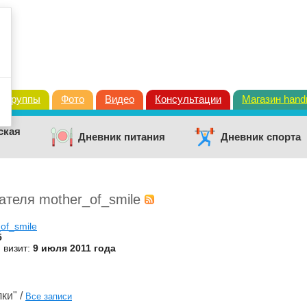
Группы
Фото
Видео
Консультации
Магазин han
ская
Дневник питания
Дневник спорта
ателя mother_of_smile
of_smile
5
 визит:
9 июля 2011 года
ки" /
Все записи