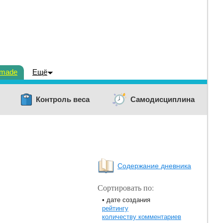
dmade
Ещё
Контроль веса
Самодисциплина
Содержание дневника
Сортировать по:
• дате создания
рейтингу
количеству комментариев