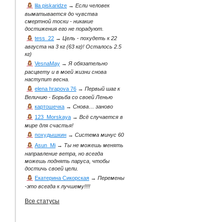
lila piskaridze
→
Если человек
выматывается до чувства
смертной тоски - никакие
достижения его не порадуют.
tess_22
→
Цель - похудеть к 22
августа на 3 кг (63 кг)! Осталось 2.5
кг)
VesnaMay
→
Я обязательно
расцвету и в моей жизни снова
наступит весна.
elena hrapova 76
→
Первый шаг к
Величию - Борьба со своей Ленью
картошечка
→
Снова… заново
123_Morskaya
→
Всё случается в
мире для счастья!
похудышкин
→
Система минус 60
Asun_Mi
→
Ты не можешь менять
направление ветра, но всегда
можешь поднять паруса, чтобы
достичь своей цели.
Екатерина Сикорская
→
Перемены
-это всегда к лучшему!!!!
Все статусы