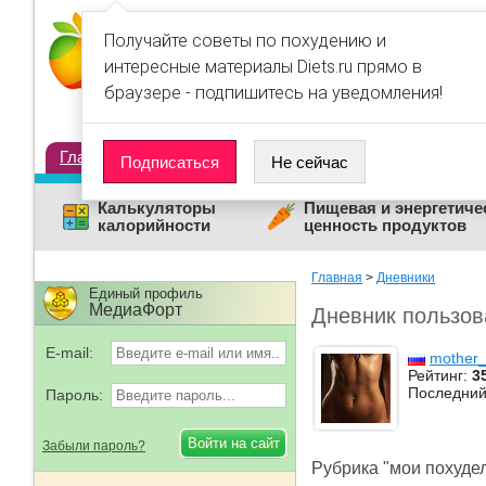
Получайте советы по похудению и
интересные материалы Diets.ru прямо в
браузере - подпишитесь на уведомления!
Главная
Диеты
Статьи
Дневники
Люди
Подписаться
Не сейчас
Калькуляторы
Пищевая и энергетиче
калорийности
ценность продуктов
Главная
>
Дневники
Единый профиль
МедиаФорт
Дневник пользов
E-mail:
mother_
Рейтинг:
3
Последний
Пароль:
Забыли пароль?
Рубрика "мои похудел