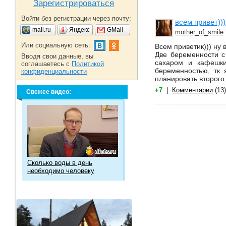
Зарегистрироваться
Войти без регистрации через почту:
всем привет)))
mail.ru
Яндекс
GMail
mother_of_smile
Или социальную сеть:
Всем приветик))) ну 
Две беременности с
Вводя свои данные, вы
сахаром и кафешки
соглашаетесь с
Политикой
беременностью, тк 
конфиденциальности
планировать второго
+7
|
Комментарии
(13)
Свежее видео:
Сколько воды в день
необходимо человеку