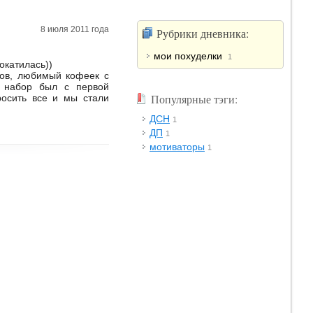
8 июля 2011 года
Рубрики дневника:
мои похуделки
1
окатилась))
ков, любимый кофеек с
й набор был с первой
Популярные тэги:
росить все и мы стали
ДСН
1
ДП
1
мотиваторы
1