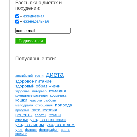
Рассылки о диетах и
похудении:
–
ежедневная
–
еженедельная
Популярные тэги:
диета
английский
гости
здоровое питание
здоровый образ жизни
комедия
здоровье
интерьер
комнатные растения
косметика
кошки
красота
любовь
природа
мелодрама
отношения
путешествия
прогулки
рецепты
семья
салаты
уход за волосами
счастье
уход за лицом
уход за телом
уют
фитнес
фотография
цветы
шопинг