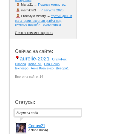
Marta21
→
Поход к министру.
marnikifn3
→
7 августа 2026
FreeStyle Victory
→
третий день в
санатории. вкусная рыбка под
вкусное пивко/ я теряю нервы
Лента комментариев
Сейчас на сайте:
aurelie-2021
CraftyFox
Dimana
larisa_s1
Lina Golub
texnospo
Анна Козменко
Девора1
Всего на сайте: 14
Статусы:
В пути к себе
Светик21
3 часа назад