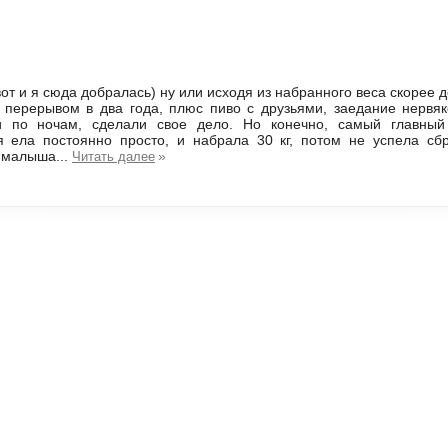
вот и я сюда добралась) ну или исходя из набранного веса скорее д
 перерывом в два года, плюс пиво с друзьями, заедание нервя
 по ночам, сделали свое дело. Но конечно, самый главны
я ела постоянно просто, и набрала 30 кг, потом не успела сб
 малыша...
»
Читать далее