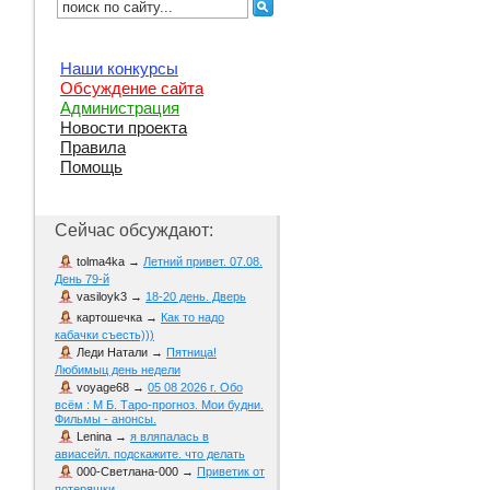
Наши конкурсы
Обсуждение сайта
Администрация
Новости проекта
Правила
Помощь
Сейчас обсуждают:
tolma4ka
→
Летний привет. 07.08.
День 79-й
vasiloyk3
→
18-20 день. Дверь
картошечка
→
Как то надо
кабачки съесть)))
Леди Натали
→
Пятница!
Любимыц день недели
voyage68
→
05 08 2026 г. Обо
всём : М Б. Таро-прогноз. Мои будни.
Фильмы - анонсы.
Lenina
→
я вляпалась в
авиасейл. подскажите. что делать
000-Светлана-000
→
Приветик от
потеряшки