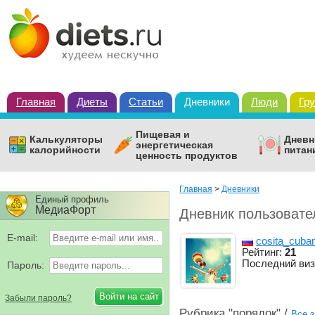
Главная
Диеты
Статьи
Дневники
Люди
Гр
Пищевая и
Калькуляторы
Дневн
энергетическая
калорийности
питан
ценность продуктов
Главная
>
Дневники
Единый профиль
МедиаФорт
Дневник пользовател
E-mail:
cosita_cuban
Рейтинг:
21
Последний виз
Пароль:
Забыли пароль?
Рубрика "порядок" /
Все з