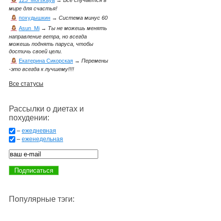
123_Morskaya
→
Всё случается в
мире для счастья!
похудышкин
→
Система минус 60
Asun_Mi
→
Ты не можешь менять
направление ветра, но всегда
можешь поднять паруса, чтобы
достичь своей цели.
Екатерина Сикорская
→
Перемены
-это всегда к лучшему!!!!
Все статусы
Рассылки о диетах и
похудении:
–
ежедневная
–
еженедельная
Популярные тэги: