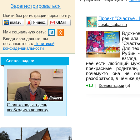
Зарегистрироваться
Войти без регистрации через почту:
Проект "Счастье".
mail.ru
Яндекс
GMail
cosita_cubanita
Или социальную сеть:
Вдохно
решила
Вводя свои данные, вы
"Счастье
соглашаетесь с
Политикой
конфиденциальности
Для тех
Рубин -
взгляд,
Свежее видео:
неё есть любящий муж,
прекрасные родители
почему-то она не ощ
разобраться, в чём же де
+13
|
Комментарии
(5)
Сколько воды в день
необходимо человеку