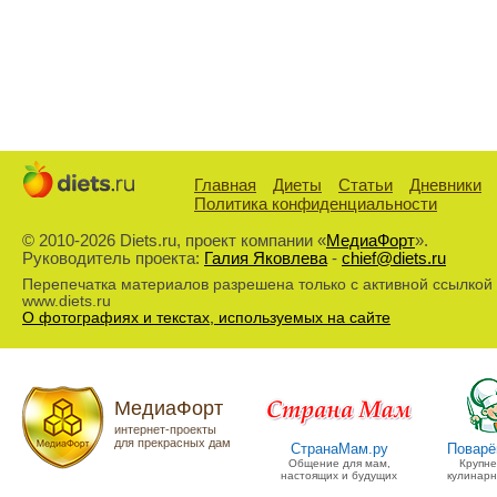
Главная
Диеты
Статьи
Дневники
Политика конфиденциальности
© 2010-2026 Diets.ru, проект компании «
МедиаФорт
».
Руководитель проекта:
Галия Яковлева
-
chief@diets.ru
Перепечатка материалов разрешена только с активной ссылкой
www.diets.ru
О фотографиях и текстах, используемых на сайте
МедиаФорт
интернет-проекты
для прекрасных дам
СтранаМам.ру
Поварё
Общение для мам,
Крупн
настоящих и будущих
кулинарн