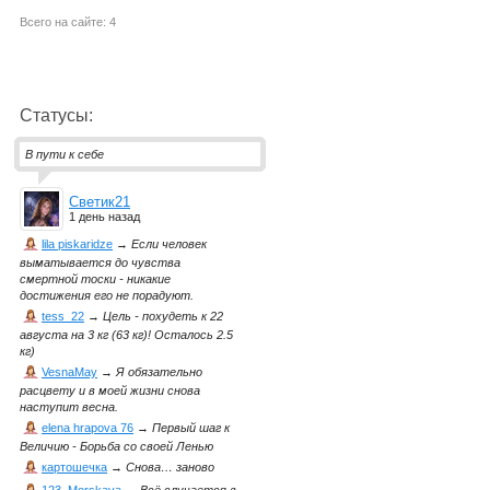
Всего на сайте: 4
Статусы:
В пути к себе
Светик21
1 день назад
lila piskaridze
→
Если человек
выматывается до чувства
смертной тоски - никакие
достижения его не порадуют.
tess_22
→
Цель - похудеть к 22
августа на 3 кг (63 кг)! Осталось 2.5
кг)
VesnaMay
→
Я обязательно
расцвету и в моей жизни снова
наступит весна.
elena hrapova 76
→
Первый шаг к
Величию - Борьба со своей Ленью
картошечка
→
Снова… заново