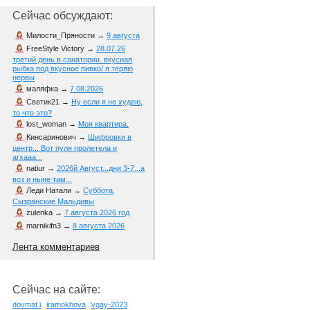
Сейчас обсуждают:
Милости_Пряности
→
9 августа
FreeStyle Victory
→
28.07.26
третий день в санатории. вкусная
рыбка под вкусное пивко/ я теряю
нервы
маляфка
→
7.08.2026
Светик21
→
Ну если я не худею,
то что это?
lost_woman
→
Моя квартира.
Кинсаринович
→
Шифровки в
центр... Вот пуля пролетела и
агхааа...
natiur
→
2026й Август...дни 3-7...а
воз и ныне там...
Леди Натали
→
Суббота,
Сызранские Мальдивы
zulenka
→
7 августа 2026 год
marnikifn3
→
8 августа 2026
Лента комментариев
Сейчас на сайте:
dovmat i
iramokhova
vgay-2023