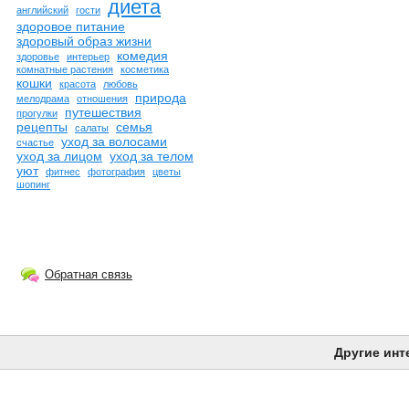
диета
английский
гости
здоровое питание
здоровый образ жизни
комедия
здоровье
интерьер
комнатные растения
косметика
кошки
красота
любовь
природа
мелодрама
отношения
путешествия
прогулки
рецепты
семья
салаты
уход за волосами
счастье
уход за лицом
уход за телом
уют
фитнес
фотография
цветы
шопинг
Обратная связь
Другие инт