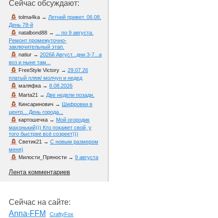
Сейчас обсуждают:
tolma4ka
→
Летний привет. 06.08.
День 78-й
natalbond88
→
... по 9 августа.
Ремонт промежуточно-
заключительный этап.
natiur
→
2026й Август...дни 3-7...а
воз и ныне там...
FreeStyle Victory
→
29.07.26
платый пляж/ молчун и недед
маляфка
→
8.08.2026
Marta21
→
Две недели позади.
Кинсаринович
→
Шифровки в
центр... День города...
картошечка
→
Мой огородик
махонький))) Кто покажет свой, у
того быстрее всё созреет)))
Светик21
→
С новым размером
меня)
Милости_Пряности
→
9 августа
Лента комментариев
Сейчас на сайте:
Anna-FFM
CraftyFox