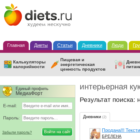
Главная
Диеты
Статьи
Дневники
Люди
Гр
Пищевая и
Калькуляторы
Дневн
энергетическая
калорийности
питан
ценность продуктов
интерьерная ку
Единый профиль
МедиаФорт
Результат поиска: 
E-mail:
Дневники
(2)
Пароль:
Продана!!! Текст
Забыли пароль?
БРЕЛЕНА