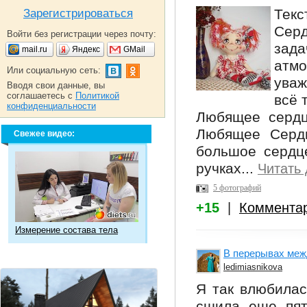
Тек
Зарегистрироваться
Серд
Войти без регистрации через почту:
зада
mail.ru
Яндекс
GMail
атмо
Или социальную сеть:
уваж
Вводя свои данные, вы
соглашаетесь с
Политикой
всё 
конфиденциальности
Любящее сердце
Любящее Сердц
Свежее видео:
большое сердце
ручках...
Читать
5 фотографий
+15
|
Коммента
Измерение состава тела
В перерывах межд
ledimiasnikova
Я так влюбилас
сшила еще пят