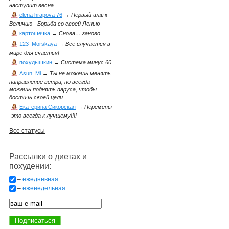
наступит весна.
elena hrapova 76
→
Первый шаг к
Величию - Борьба со своей Ленью
картошечка
→
Снова… заново
123_Morskaya
→
Всё случается в
мире для счастья!
похудышкин
→
Система минус 60
Asun_Mi
→
Ты не можешь менять
направление ветра, но всегда
можешь поднять паруса, чтобы
достичь своей цели.
Екатерина Сикорская
→
Перемены
-это всегда к лучшему!!!!
Все статусы
Рассылки о диетах и
похудении:
–
ежедневная
–
еженедельная