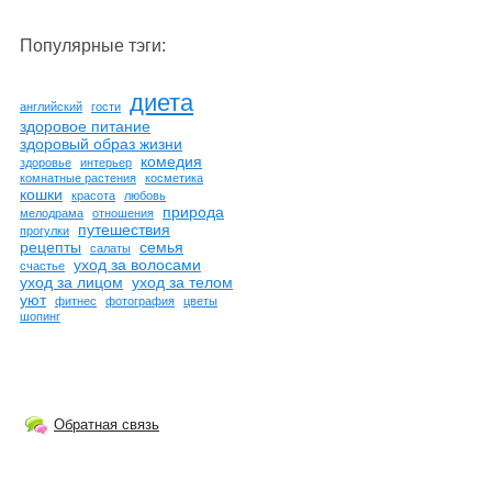
Популярные тэги:
диета
английский
гости
здоровое питание
здоровый образ жизни
комедия
здоровье
интерьер
комнатные растения
косметика
кошки
красота
любовь
природа
мелодрама
отношения
путешествия
прогулки
рецепты
семья
салаты
уход за волосами
счастье
уход за лицом
уход за телом
уют
фитнес
фотография
цветы
шопинг
Обратная связь