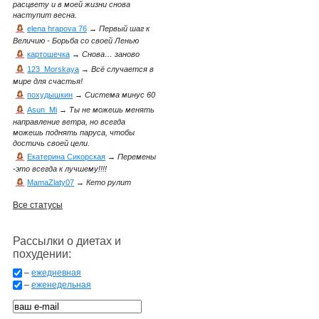
расцвету и в моей жизни снова
наступит весна.
elena hrapova 76
→
Первый шаг к
Величию - Борьба со своей Ленью
картошечка
→
Снова… заново
123_Morskaya
→
Всё случается в
мире для счастья!
похудышкин
→
Система минус 60
Asun_Mi
→
Ты не можешь менять
направление ветра, но всегда
можешь поднять паруса, чтобы
достичь своей цели.
Екатерина Сикорская
→
Перемены
-это всегда к лучшему!!!!
MamaZlaty07
→
Кето рулит
Все статусы
Рассылки о диетах и
похудении:
–
ежедневная
–
еженедельная