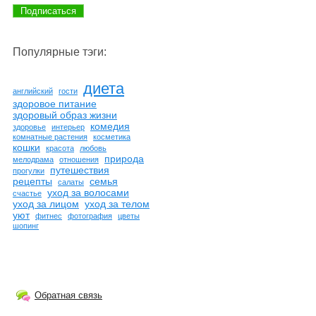
Популярные тэги:
диета
английский
гости
здоровое питание
здоровый образ жизни
комедия
здоровье
интерьер
комнатные растения
косметика
кошки
красота
любовь
природа
мелодрама
отношения
путешествия
прогулки
рецепты
семья
салаты
уход за волосами
счастье
уход за лицом
уход за телом
уют
фитнес
фотография
цветы
шопинг
Обратная связь