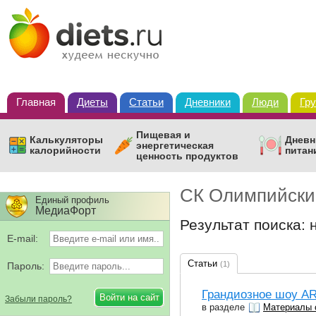
Главная
Диеты
Статьи
Дневники
Люди
Гр
Пищевая и
Калькуляторы
Дневн
энергетическая
калорийности
питан
ценность продуктов
СК Олимпийски
Единый профиль
МедиаФорт
Результат поиска: 
E-mail:
Статьи
(1)
Пароль:
Грандиозное шоу A
Забыли пароль?
в разделе
Материалы 