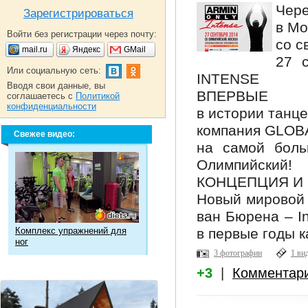
Чере
Зарегистрироваться
в Мо
Войти без регистрации через почту:
со с
mail.ru
Яндекс
GMail
27 
Или социальную сеть:
INTENSE
Вводя свои данные, вы
ВПЕРВЫЕ
соглашаетесь с
Политикой
конфиденциальности
в истории танц
компания GLOB
Свежее видео:
на самой боль
Олимпийский!
КОНЦЕПЦИЯ И
Новый мировой 
ван Бюрена – I
Комплекс упражнений для
в первые годы 
ног
3 фотографии
1 ви
+3
|
Комментар