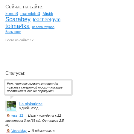
Сейчас на сайте:
kondi8
marnikifn3
Mistik
Scarabey
teacher4gym
tolma4ka
ussova tatyana
Бельчонок
Всего на сайте: 12
Статусы:
Если человек выматывается до
чувства смертной тоски - никакие
достижения его не порадуют.
lila piskaridze
8 дней назад
tess_22
→
Цель - похудеть к 22
августа на 3 кг (63 кг)! Осталось 2.5
кг)
VesnaMay
→
Я обязательно