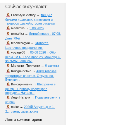
Сейчас обсуждают:
FreeStyle Victory
→
танцы с
белыми ходоками, хипстером и
танцором диско/история русалки
маляфка
→
5.08.2026
tolma4ka
→
Летний привет. 07.08.
День 79-й
teacher4gym
→
6#август.
Цветочное продолжение.
voyage68
→
05 08 2026 г. Обо
всём : М Б. Таро-прогноз. Мои будни.
Фильмы - анонсы.
Милости_Пряности
→
6 августа
Kologrivochka
→
Августовская
территория счастья. Отпускное.
Бурятия...
Кинсаринович
→
Шифровки в
центр... Привожу квартиру в
порядок... Начало...
Леди Натали
→
Пора мне лечить
нЭрвы
natiur
→
2026й Август...дни 1-
2...планы, цели, жизнь
Лента комментариев