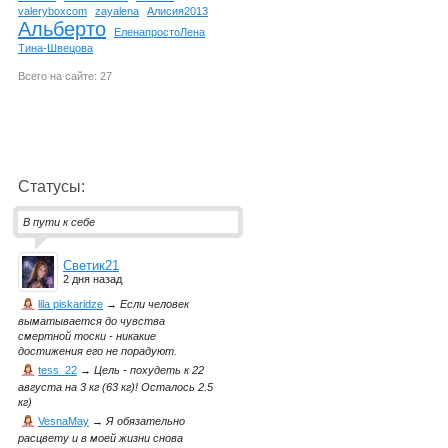
valeryboxcom
zayalena
Алисия2013
Альберто
ЕленапростоЛена
Тина-Швецова
Всего на сайте: 27
Статусы:
В пути к себе
Светик21
2 дня назад
lila piskaridze
→
Если человек
выматывается до чувства
смертной тоски - никакие
достижения его не порадуют.
tess_22
→
Цель - похудеть к 22
августа на 3 кг (63 кг)! Осталось 2.5
кг)
VesnaMay
→
Я обязательно
расцвету и в моей жизни снова