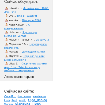
Сейчас обсуждают:
tolma4ka
→
Летний привет. 10.08.
День 82-й
uva
→
Планы на август
zulenka
→
10 августа 2026
Леди Натали
→
С
понедельником!
atelierka
→
Коротко про
выходные: устала
Милости_Пряности
→
10 августа
Маришка2705
→
Предотпусная
неделя! Ура!
Marta21
→
Две недели позади.
OlgaPek
→
Перцы по рецепту
шефа Бельковича
Liliya_Z
→
Спортивные заметки:
Alpe d‘Huez Triathlon или когда
любишь то, что делаешь
Лента комментариев
Сейчас на сайте:
CraftyFox
drachevaoa
emelmarina
Olga_geolog
kaati
Kurilli
ngd63
slavusea
Tilena
Slanatik