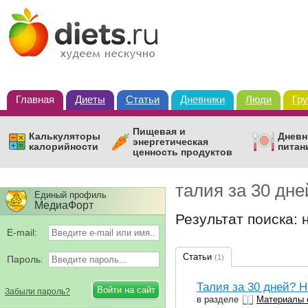
Главная
Диеты
Статьи
Дневники
Люди
Гр
Пищевая и
Калькуляторы
Дневн
энергетическая
калорийности
питан
ценность продуктов
талия за 30 дне
Единый профиль
МедиаФорт
Результат поиска: 
E-mail:
Статьи
(1)
Пароль:
Талия за 30 дней? 
Забыли пароль?
в разделе
Материалы 