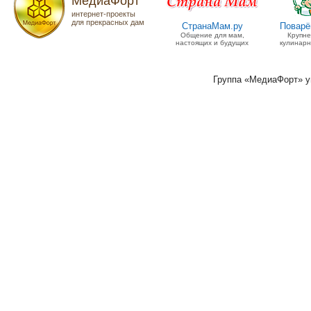
МедиаФорт
интернет-проекты
для прекрасных дам
СтранаМам.ру
Поварё
Общение для мам,
Крупн
настоящих и будущих
кулинарн
Группа «МедиаФорт» 