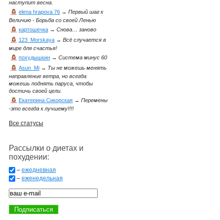
наступит весна.
elena hrapova 76
→
Первый шаг к
Величию - Борьба со своей Ленью
картошечка
→
Снова… заново
123_Morskaya
→
Всё случается в
мире для счастья!
похудышкин
→
Система минус 60
Asun_Mi
→
Ты не можешь менять
направление ветра, но всегда
можешь поднять паруса, чтобы
достичь своей цели.
Екатерина Сикорская
→
Перемены
-это всегда к лучшему!!!!
Все статусы
Рассылки о диетах и
похудении:
–
ежедневная
–
еженедельная