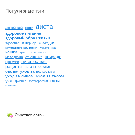
Популярные тэги:
диета
английский
гости
здоровое питание
здоровый образ жизни
комедия
здоровье
интерьер
комнатные растения
косметика
кошки
красота
любовь
природа
мелодрама
отношения
путешествия
прогулки
рецепты
семья
салаты
уход за волосами
счастье
уход за лицом
уход за телом
уют
фитнес
фотография
цветы
шопинг
Обратная связь