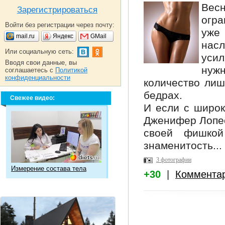
Вес
Зарегистрироваться
огра
Войти без регистрации через почту:
уже
mail.ru
Яндекс
GMail
нас
Или социальную сеть:
уси
Вводя свои данные, вы
нуж
соглашаетесь с
Политикой
конфиденциальности
количество лиш
бедрах.
Свежее видео:
И если с широк
Дженифер Лопес
своей фишко
знаменитость...
3 фотографии
Измерение состава тела
+30
|
Коммента