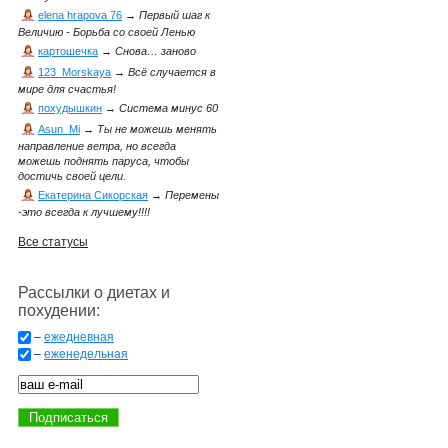
elena hrapova 76
→
Первый шаг к
Величию - Борьба со своей Ленью
картошечка
→
Снова… заново
123_Morskaya
→
Всё случается в
мире для счастья!
похудышкин
→
Система минус 60
Asun_Mi
→
Ты не можешь менять
направление ветра, но всегда
можешь поднять паруса, чтобы
достичь своей цели.
Екатерина Сикорская
→
Перемены
-это всегда к лучшему!!!!
Все статусы
Рассылки о диетах и
похудении:
–
ежедневная
–
еженедельная