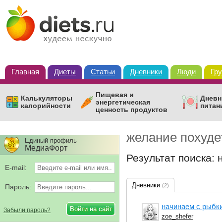
Главная
Диеты
Статьи
Дневники
Люди
Гр
Пищевая и
Калькуляторы
Дневн
энергетическая
калорийности
питан
ценность продуктов
желание похуде
Единый профиль
МедиаФорт
Результат поиска: 
E-mail:
Дневники
(2)
Пароль:
начинаем с рыбки
Забыли пароль?
zoe_shefer