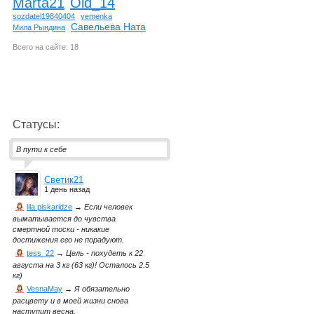
Marta21
Old_14
sozdatel19840404
yemenka
Савельева Ната
Мила Рындина
Всего на сайте: 18
Статусы:
В пути к себе
Светик21
1 день назад
lila piskaridze
→
Если человек
выматывается до чувства
смертной тоски - никакие
достижения его не порадуют.
tess_22
→
Цель - похудеть к 22
августа на 3 кг (63 кг)! Осталось 2.5
кг)
VesnaMay
→
Я обязательно
расцвету и в моей жизни снова
наступит весна.