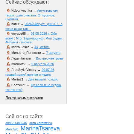
Сейчас обсуждают:
Kologrivochka
→
Августовская
территория счастья. Отпускное.
Бурятия...
natiur
→
2026й Август...дни 3-7...а
воз и ныне там...
voyage68
→
05 08 2026 г. Обо
всём : М Б. Таро-прогноз. Мои будни.
Фильмы - анонсы.
картошечка
→
Ах, лето!!!
Милости_Пряности
→
7 августа
Леди Натали
→
Воскресная гроза
marnikifn3
→
9 августа 2026
FreeStyle Victory
→
29.07.26
платый пляж/ молчун и недед
Marta21
→
Две недели позади.
Светик21
→
Ну если я не худею,
то что это?
Лента комментариев
Сейчас на сайте:
a89531483246
alina karamzina
MarinaTsareva
March20