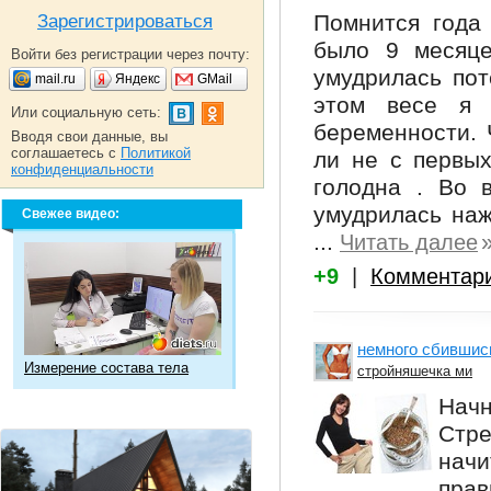
Помнится года
Зарегистрироваться
было 9 месяце
Войти без регистрации через почту:
умудрилась пот
mail.ru
Яндекс
GMail
этом весе я 
Или социальную сеть:
беременности. 
Вводя свои данные, вы
соглашаетесь с
Политикой
ли не с первых
конфиденциальности
голодна . Во 
умудрилась наж
Свежее видео:
...
Читать далее
+9
|
Комментар
немного сбившись
Измерение состава тела
стройняшечка ми
Начн
Стре
начи
прав