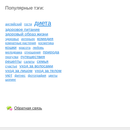
Популярные тэги:
диета
английский
гости
здоровое питание
здоровый образ жизни
комедия
здоровье
интерьер
комнатные растения
косметика
кошки
красота
любовь
природа
мелодрама
отношения
путешествия
прогулки
рецепты
семья
салаты
уход за волосами
счастье
уход за лицом
уход за телом
уют
фитнес
фотография
цветы
шопинг
Обратная связь