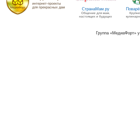
интернет-проекты
для прекрасных дам
СтранаМам.ру
Поварё
Общение для мам,
Крупн
настоящих и будущих
кулинарн
Группа «МедиаФорт» 