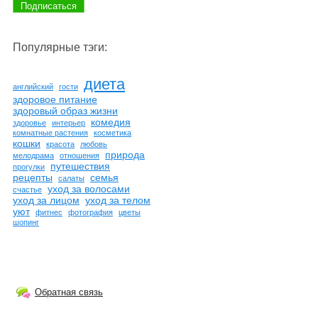
Популярные тэги:
диета
английский
гости
здоровое питание
здоровый образ жизни
комедия
здоровье
интерьер
комнатные растения
косметика
кошки
красота
любовь
природа
мелодрама
отношения
путешествия
прогулки
рецепты
семья
салаты
уход за волосами
счастье
уход за лицом
уход за телом
уют
фитнес
фотография
цветы
шопинг
Обратная связь