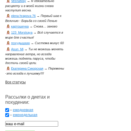
VesnaMay
→
Я обязательно
расцвету и в моей жизни снова
наступит весна.
elena hrapova 76
→
Первый шаг к
Величию - Борьба со своей Ленью
картошечка
→
Снова… заново
123_Morskaya
→
Всё случается в
мире для счастья!
похудышкин
→
Система минус 60
Asun_Mi
→
Ты не можешь менять
направление ветра, но всегда
можешь поднять паруса, чтобы
достичь своей цели.
Екатерина Сикорская
→
Перемены
-это всегда к лучшему!!!!
Все статусы
Рассылки о диетах и
похудении:
–
ежедневная
–
еженедельная