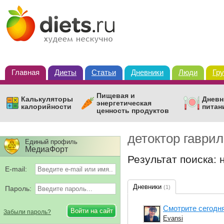
Главная
Диеты
Статьи
Дневники
Люди
Гр
Пищевая и
Калькуляторы
Дневн
энергетическая
калорийности
питан
ценность продуктов
детоктор гаври
Единый профиль
МедиаФорт
Результат поиска: 
E-mail:
Дневники
(1)
Пароль:
Смотрите сегодня
Забыли пароль?
Evansi