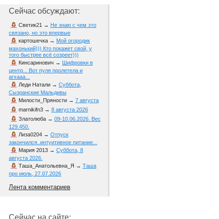
Сейчас обсуждают:
Светик21
→
Не знаю с чем это
связано, но это впервые
картошечка
→
Мой огородик
махонький))) Кто покажет свой, у
того быстрее всё созреет)))
Кинсаринович
→
Шифровки в
центр... Вот пуля пролетела и
агхааа...
Леди Натали
→
Суббота,
Сызранские Мальдивы
Милости_Пряности
→
7 августа
marnikifn3
→
8 августа 2026
Златолюба
→
09-10.06.2026. Вес
129.450.
Лиза0204
→
Отпуск
закончился..интуитивное питание...
Мария 2013
→
Суббота, 8
августа 2026.
Таша_Анатольевна_Я
→
Таша
про июль, 27.07.2026
Лента комментариев
Сейчас на сайте: