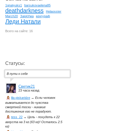
1gnatyuks1
barsukovaelena85
deathdarkness
Helaosster
March20
ЗаряУма
кенгураф
Леди Натали
Всего на сайте: 16
Статусы:
В пути к себе
Светик21
23 часа назад
lila piskaridze
→
Если человек
выматывается до чувства
смертной тоски - никакие
достижения его не порадуют.
tess_22
→
Цель - похудеть к 22
августа на 3 кг (63 кг)! Осталось 2.5
кг)