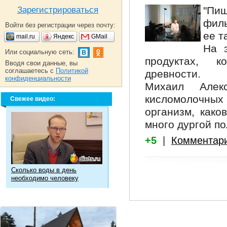
"Пи
Зарегистрироваться
фил
Войти без регистрации через почту:
ее т
mail.ru
Яндекс
GMail
На 
Или социальную сеть:
продуктах, к
Вводя свои данные, вы
соглашаетесь с
Политикой
древности.
конфиденциальности
Михаил Алек
кисломолочных 
Свежее видео:
организм, како
много дургой п
+5
|
Комментар
Сколько воды в день
необходимо человеку