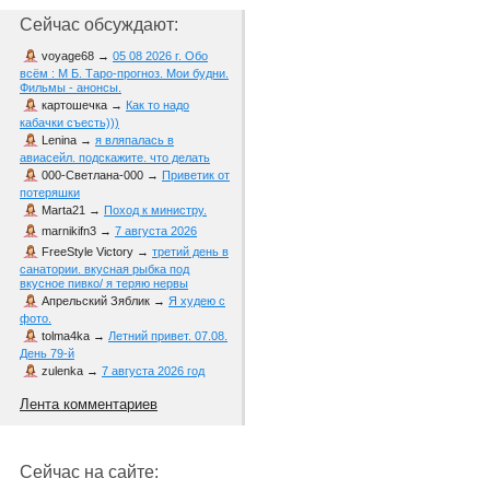
Сейчас обсуждают:
voyage68
→
05 08 2026 г. Обо
всём : М Б. Таро-прогноз. Мои будни.
Фильмы - анонсы.
картошечка
→
Как то надо
кабачки съесть)))
Lenina
→
я вляпалась в
авиасейл. подскажите. что делать
000-Светлана-000
→
Приветик от
потеряшки
Marta21
→
Поход к министру.
marnikifn3
→
7 августа 2026
FreeStyle Victory
→
третий день в
санатории. вкусная рыбка под
вкусное пивко/ я теряю нервы
Апрельский Зяблик
→
Я худею с
фото.
tolma4ka
→
Летний привет. 07.08.
День 79-й
zulenka
→
7 августа 2026 год
Лента комментариев
Сейчас на сайте: