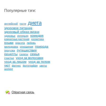
Популярные тэги:
диета
английский
гости
здоровое питание
здоровый образ жизни
комедия
здоровье
интерьер
комнатные растения
косметика
кошки
красота
любовь
природа
мелодрама
отношения
путешествия
прогулки
рецепты
семья
салаты
уход за волосами
счастье
уход за лицом
уход за телом
уют
фитнес
фотография
цветы
шопинг
Обратная связь