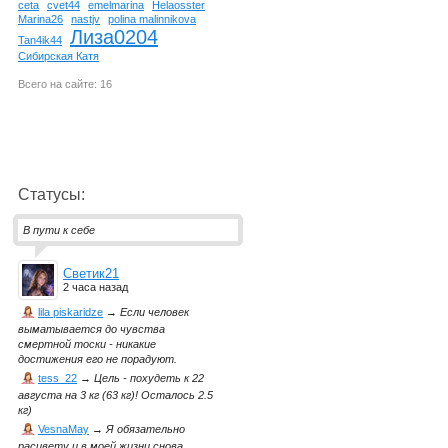
ceta
cvet44
emelmarina
Helaosster
Marina26
nastjv
polina malinnikova
Лиза0204
Tan4ik44
Сибирская Катя
Всего на сайте: 16
Статусы:
В пути к себе
Светик21
2 часа назад
lila piskaridze
→
Если человек
выматывается до чувства
смертной тоски - никакие
достижения его не порадуют.
tess_22
→
Цель - похудеть к 22
августа на 3 кг (63 кг)! Осталось 2.5
кг)
VesnaMay
→
Я обязательно
расцвету и в моей жизни снова