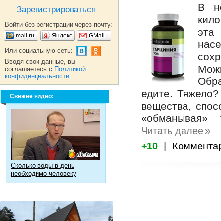
В н
Зарегистрироваться
кил
Войти без регистрации через почту:
эта
mail.ru
Яндекс
GMail
нас
Или социальную сеть:
сохр
Вводя свои данные, вы
Можн
соглашаетесь с
Политикой
конфиденциальности
Обр
едите. Тяжело
Свежее видео:
вещества, спос
«обманывая» 
»
Читать далее
+10
|
Коммента
Сколько воды в день
необходимо человеку