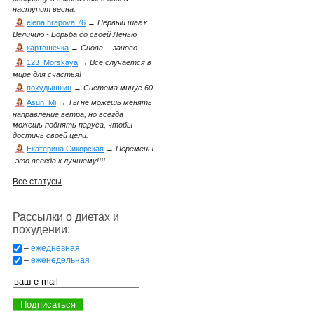
наступит весна.
elena hrapova 76
→
Первый шаг к
Величию - Борьба со своей Ленью
картошечка
→
Снова… заново
123_Morskaya
→
Всё случается в
мире для счастья!
похудышкин
→
Система минус 60
Asun_Mi
→
Ты не можешь менять
направление ветра, но всегда
можешь поднять паруса, чтобы
достичь своей цели.
Екатерина Сикорская
→
Перемены
-это всегда к лучшему!!!!
Все статусы
Рассылки о диетах и
похудении:
–
ежедневная
–
еженедельная