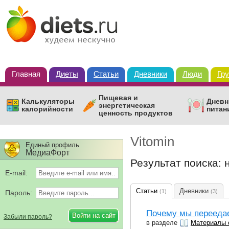
Главная
Диеты
Статьи
Дневники
Люди
Гр
Пищевая и
Калькуляторы
Дневн
энергетическая
калорийности
питан
ценность продуктов
Vitomin
Единый профиль
МедиаФорт
Результат поиска: 
E-mail:
Статьи
Дневники
(1)
(3)
Пароль:
Почему мы переедае
Забыли пароль?
в разделе
Материалы 