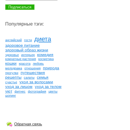
Популярные тэги:
диета
английский
гости
здоровое питание
здоровый образ жизни
комедия
здоровье
интерьер
комнатные растения
косметика
кошки
красота
любовь
природа
мелодрама
отношения
путешествия
прогулки
рецепты
семья
салаты
уход за волосами
счастье
уход за лицом
уход за телом
уют
фитнес
фотография
цветы
шопинг
Обратная связь