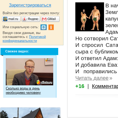
В на
Зарегистрироваться
Зем
Войти без регистрации через почту:
кап
mail.ru
Яндекс
GMail
зеле
Или социальную сеть:
Адам
Вводя свои данные, вы
соглашаетесь с
Политикой
Но сотворил Са
конфиденциальности
И спросил Сата
сыра с бублико
Свежее видео:
И ответил Адам:
И добавила Ева:
И поправились
»
Читать далее
+16
|
Коммента
Сколько воды в день
необходимо человеку