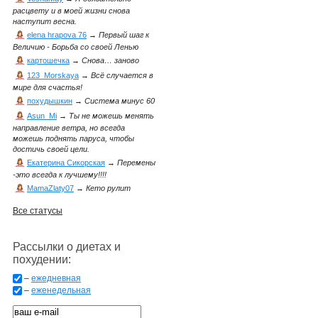
расцвету и в моей жизни снова
наступит весна.
elena hrapova 76
→
Первый шаг к
Величию - Борьба со своей Ленью
картошечка
→
Снова… заново
123_Morskaya
→
Всё случается в
мире для счастья!
похудышкин
→
Система минус 60
Asun_Mi
→
Ты не можешь менять
направление ветра, но всегда
можешь поднять паруса, чтобы
достичь своей цели.
Екатерина Сикорская
→
Перемены
-это всегда к лучшему!!!!
MamaZlaty07
→
Кето рулит
Все статусы
Рассылки о диетах и
похудении:
–
ежедневная
–
еженедельная