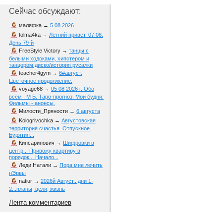
Сейчас обсуждают:
маляфка
→
5.08.2026
tolma4ka
→
Летний привет. 07.08.
День 79-й
FreeStyle Victory
→
танцы с
белыми ходоками, хипстером и
танцором диско/история русалки
teacher4gym
→
6#август.
Цветочное продолжение.
voyage68
→
05 08 2026 г. Обо
всём : М Б. Таро-прогноз. Мои будни.
Фильмы - анонсы.
Милости_Пряности
→
6 августа
Kologrivochka
→
Августовская
территория счастья. Отпускное.
Бурятия...
Кинсаринович
→
Шифровки в
центр... Привожу квартиру в
порядок... Начало...
Леди Натали
→
Пора мне лечить
нЭрвы
natiur
→
2026й Август...дни 1-
2...планы, цели, жизнь
Лента комментариев