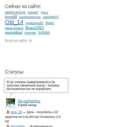
Сейчас на сайте:
a89531483246
babbi67
Gilca
kondi8
lopatinaolencka
nata448877
Old_14
spolozova32
Stafac
Влад1951
Анна Алекса
маляфка
тосечка
ЭЛЛИ83
Всего на сайте: 19
Статусы:
Если человек выматывается до
чувства смертной тоски - никакие
достижения его не порадуют.
lila piskaridze
8 дней назад
tess_22
→
Цель - похудеть к 22
августа на 3 кг (63 кг)! Осталось 2.5
кг)
VesnaMay
→
Я обязательно