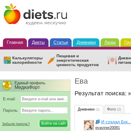
Главная
Диеты
Статьи
Дневники
Люди
Гр
Пищевая и
Калькуляторы
Дневн
энергетическая
калорийности
питан
ценность продуктов
Ева
Единый профиль
МедиаФорт
Результат поиска: 
E-mail:
Дневники
Фото
(1)
(2)
Пароль:
И создал Бог...
Забыли пароль?
evaviner20081