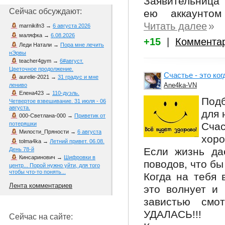
Заявительница
Сейчас обсуждают:
ею аккаунтом 
»
Читать далее
marnikifn3
→
6 августа 2026
маляфка
→
6.08.2026
+15
|
Коммента
Леди Натали
→
Пора мне лечить
нЭрвы
teacher4gym
→
6#август.
Цветочное продолжение.
Счастье - это ког
aurelie-2021
→
31 градус и мне
Ane4ka-VN
лениво
Елена423
→
110-дуэль.
Подб
Четвертое взвешивание. 31 июля - 06
августа.
для 
000-Светлана-000
→
Приветик от
Счас
потеряшки
Милости_Пряности
→
6 августа
хоро
tolma4ka
→
Летний привет. 06.08.
Если жизнь да
День 78-й
Кинсаринович
→
Шифровки в
поводов, что бы
центр... Порой нужно уйти, для того
чтобы что-то понять...
Когда на тебя 
Лента комментариев
это волнует и 
завистью см
УДАЛАСЬ!!!
Сейчас на сайте: