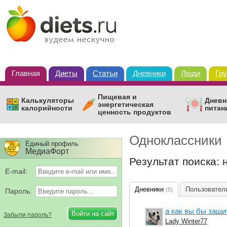
Главная
Диеты
Статьи
Дневники
Люди
Гр
Пищевая и
Калькуляторы
Дневн
энергетическая
калорийности
питан
ценность продуктов
Одноклассники
Единый профиль
МедиаФорт
Результат поиска: 
E-mail:
Дневники
Пользовате
(5)
Пароль:
а как вы бы защи
Забыли пароль?
Lady Winter77