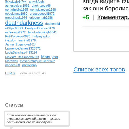
Когда видите сч
5xxpjgzfo9f7yx
amvrkfpuhj
atmespalver1983
chekrizova68
как они боролис
confcilnislio1985
confsigaeven1988
copolumnu1980
crepcogeocil1972
+5
|
Комментар
creppinusli1976
cribocomab1986
deathdarkness
dgphcnttkf
eKVjzc95DS
EmelyanOrehov3170
esflexerpi1972
fedotovleonidqb1641
FotiiKorolyov0975
hslymyzpku
ihezdpn
inaninal1978
Janna_Zuganova1614
LawrenceJames2325371
LuciaSanchez4493114
Manuyna
Maksim_Bessonov6973
March20
moservmatpuy19871wvn
panova 60
prvikvlpap
Список всех тэгов
Еще »
Всего на сайте: 46
Статусы:
Если человек выматывается до
чувства смертной тоски - никакие
достижения его не порадуют.