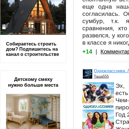
еще одна наша
согласилась. О
сумбур, т.к.
сравнения, кто
развелся, у кого
в классе я ник
Собираетесь строить
дом? Подпишитесь на
+14
|
Коммента
канал о строительстве
Одноклассники. Л
Таша555
Детскому смеху
Эх,
нужно больше места
есть
Чем
пиро
Год 
Стр