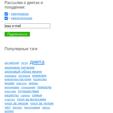
Рассылки о диетах и
похудении:
–
ежедневная
–
еженедельная
Популярные тэги:
диета
английский
гости
здоровое питание
здоровый образ жизни
комедия
здоровье
интерьер
комнатные растения
косметика
кошки
красота
любовь
природа
мелодрама
отношения
путешествия
прогулки
рецепты
семья
салаты
уход за волосами
счастье
уход за лицом
уход за телом
уют
фитнес
фотография
цветы
шопинг