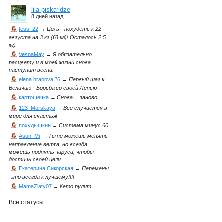
lila piskaridze
8 дней назад
tess_22
→
Цель - похудеть к 22
августа на 3 кг (63 кг)! Осталось 2.5
кг)
VesnaMay
→
Я обязательно
расцвету и в моей жизни снова
наступит весна.
elena hrapova 76
→
Первый шаг к
Величию - Борьба со своей Ленью
картошечка
→
Снова… заново
123_Morskaya
→
Всё случается в
мире для счастья!
похудышкин
→
Система минус 60
Asun_Mi
→
Ты не можешь менять
направление ветра, но всегда
можешь поднять паруса, чтобы
достичь своей цели.
Екатерина Сикорская
→
Перемены
-это всегда к лучшему!!!!
MamaZlaty07
→
Кето рулит
Все статусы