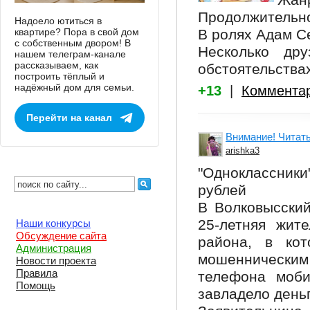
Жан
Продолжительно
Надоело ютиться в
квартире? Пора в свой дом
В ролях Адам С
с собственным двором! В
Несколько дру
нашем телеграм-канале
рассказываем, как
обстоятельства
построить тёплый и
надёжный дом для семьи.
+13
|
Коммента
Перейти на канал
Внимание! Чита
arishka3
"Одноклассники
рублей
В Волковысский
25-летняя жит
Наши конкурсы
Обсуждение сайта
района, в кот
Администрация
мошенническим
Новости проекта
Правила
телефона моби
Помощь
завладело день