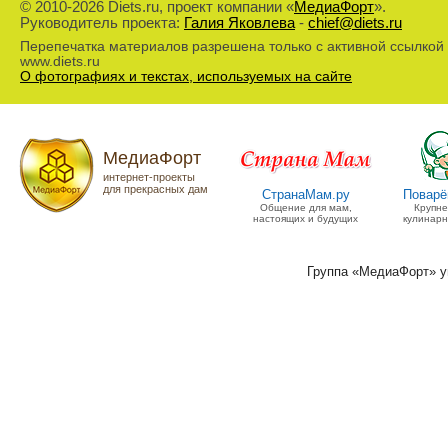
© 2010-2026 Diets.ru, проект компании «
МедиаФорт
».
Руководитель проекта:
Галия Яковлева
-
chief@diets.ru
Перепечатка материалов разрешена только с активной ссылкой
www.diets.ru
О фотографиях и текстах, используемых на сайте
МедиаФорт
интернет-проекты
для прекрасных дам
СтранаМам.ру
Поварё
Общение для мам,
Крупн
настоящих и будущих
кулинарн
Группа «МедиаФорт» 