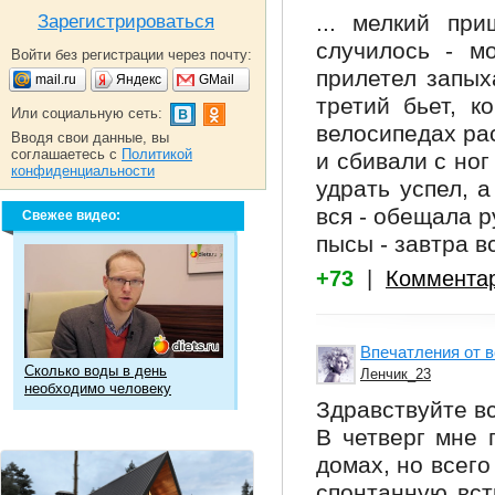
... мелкий пр
Зарегистрироваться
случилось - м
Войти без регистрации через почту:
прилетел запых
mail.ru
Яндекс
GMail
третий бьет, к
Или социальную сеть:
велосипедах ра
Вводя свои данные, вы
соглашаетесь с
Политикой
и сбивали с ног
конфиденциальности
удрать успел, 
вся - обещала р
Свежее видео:
пысы - завтра в
+73
|
Коммента
Впечатления от 
Сколько воды в день
Ленчик_23
необходимо человеку
Здравствуйте в
В четверг мне 
домах, но всего
спонтанную вст