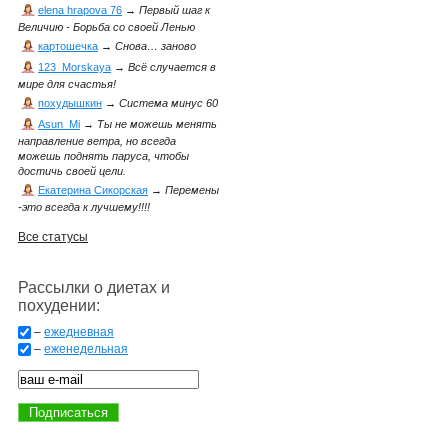
elena hrapova 76
→
Первый шаг к
Величию - Борьба со своей Ленью
картошечка
→
Снова… заново
123_Morskaya
→
Всё случается в
мире для счастья!
похудышкин
→
Система минус 60
Asun_Mi
→
Ты не можешь менять
направление ветра, но всегда
можешь поднять паруса, чтобы
достичь своей цели.
Екатерина Сикорская
→
Перемены
-это всегда к лучшему!!!!
Все статусы
Рассылки о диетах и
похудении:
–
ежедневная
–
еженедельная