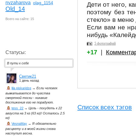
nvzaharova
olag_1154
Дети от него, к
Old_14
поэтому без те
стекло» в меню 
Всего на сайте: 15
Если вам не нр
нибудь «Калейд
5 фотографий
+17
|
Коммента
Статусы:
В пути к себе
Светик21
1 день назад
lila piskaridze
→
Если человек
выматывается до чувства
смертной тоски - никакие
достижения его не порадуют.
Список всех тэгов
tess_22
→
Цель - похудеть к 22
августа на 3 кг (63 кг)! Осталось 2.5
кг)
VesnaMay
→
Я обязательно
расцвету и в моей жизни снова
наступит весна.