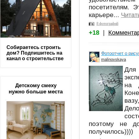
посетителям. Э
карьере...
Читат
8 фотографий
+18
|
Коммента
Собираетесь строить
дом? Подпишитесь на
Фотоотчет о рисун
канал о строительстве
malinovskaya
Для 
эксп
на 
Детскому смеху
нужно больше места
Коне
вазу
Дел
сос
поэтому не до
получилось))))