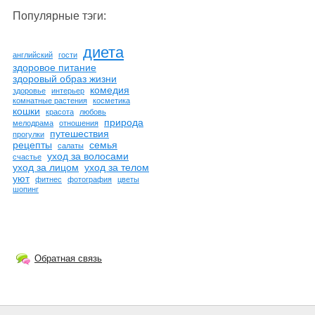
Популярные тэги:
диета
английский
гости
здоровое питание
здоровый образ жизни
комедия
здоровье
интерьер
комнатные растения
косметика
кошки
красота
любовь
природа
мелодрама
отношения
путешествия
прогулки
рецепты
семья
салаты
уход за волосами
счастье
уход за лицом
уход за телом
уют
фитнес
фотография
цветы
шопинг
Обратная связь