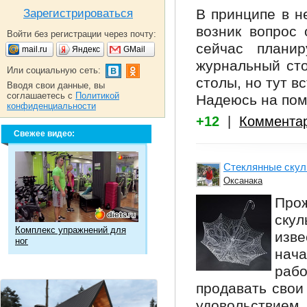
В принципе в н
Зарегистрироваться
возник вопрос
Войти без регистрации через почту:
сейчас плани
mail.ru
Яндекс
GMail
журнальный сто
Или социальную сеть:
столы, но тут в
Вводя свои данные, вы
соглашаетесь с
Политикой
Надеюсь на по
конфиденциальности
+12
|
Коммента
Свежее видео:
Стеклянные скул
Оксанака
Про
ску
Комплекс упражнений для
изве
ног
нача
раб
продавать свои
удовольствием