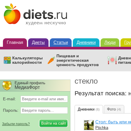
Главная
Диеты
Статьи
Дневники
Люди
Гр
Пищевая и
Калькуляторы
Дневн
энергетическая
калорийности
питан
ценность продуктов
стекло
Единый профиль
МедиаФорт
Результат поиска:
E-mail:
Дневники
Фото
(6)
(4)
Пароль:
Стол: быть или н
Забыли пароль?
Ptichka