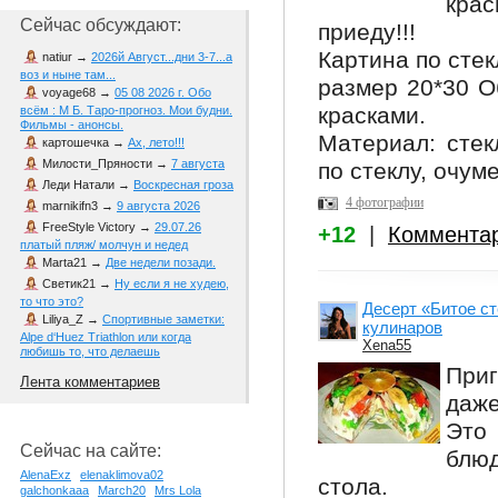
крас
Сейчас обсуждают:
приеду!!!
Картина по стек
natiur
→
2026й Август...дни 3-7...а
воз и ныне там...
размер 20*30 О
voyage68
→
05 08 2026 г. Обо
красками.
всём : М Б. Таро-прогноз. Мои будни.
Фильмы - анонсы.
Материал: стек
картошечка
→
Ах, лето!!!
Милости_Пряности
→
7 августа
по стеклу, очуме
Леди Натали
→
Воскресная гроза
4 фотографии
marnikifn3
→
9 августа 2026
FreeStyle Victory
→
29.07.26
+12
|
Коммента
платый пляж/ молчун и недед
Marta21
→
Две недели позади.
Светик21
→
Ну если я не худею,
то что это?
Десерт «Битое с
Liliya_Z
→
Спортивные заметки:
кулинаров
Alpe d‘Huez Triathlon или когда
Xena55
любишь то, что делаешь
При
Лента комментариев
даже
Это
Сейчас на сайте:
блюд
AlenaExz
elenaklimova02
стола.
galchonkaaa
March20
Mrs Lola