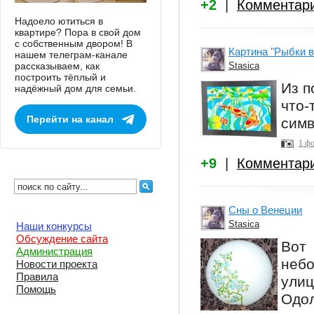
+2
|
Комментар
Надоело ютиться в
квартире? Пора в свой дом
с собственным двором! В
Картина "Рыбки в
нашем телеграм-канале
рассказываем, как
Stasica
построить тёплый и
Из п
надёжный дом для семьи.
что
Перейти на канал
симв
1 ф
+9
|
Комментар
Сны о Венеции
Stasica
Наши конкурсы
Обсуждение сайта
Вот
Администрация
небо
Новости проекта
Правила
улиц
Помощь
Одо