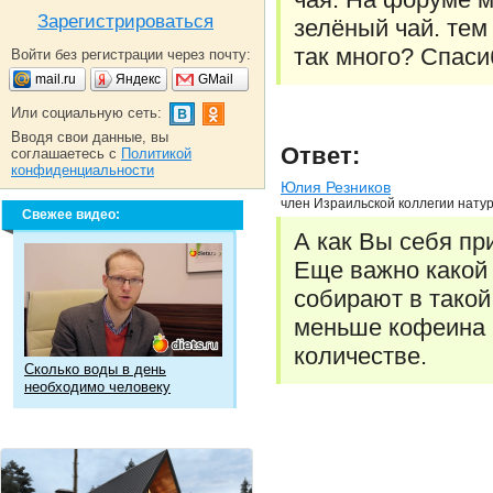
Зарегистрироваться
зелёный чай. тем
так много? Спаси
Войти без регистрации через почту:
mail.ru
Яндекс
GMail
Или социальную сеть:
Вводя свои данные, вы
Ответ:
соглашаетесь с
Политикой
конфиденциальности
Юлия Резников
член Израильской коллегии натур
Свежее видео:
А как Вы себя пр
Еще важно какой 
собирают в такой
меньше кофеина 
количестве.
Сколько воды в день
необходимо человеку