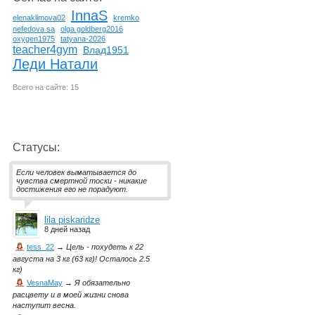
InnaS
elenaklimova02
kremko
nefedova sa
olga goldberg2016
oxygen1975
tatyana-2026
teacher4gym
Влад1951
Леди Натали
Всего на сайте: 15
Статусы:
Если человек выматывается до
чувства смертной тоски - никакие
достижения его не порадуют.
lila piskaridze
8 дней назад
tess_22
→
Цель - похудеть к 22
августа на 3 кг (63 кг)! Осталось 2.5
кг)
VesnaMay
→
Я обязательно
расцвету и в моей жизни снова
наступит весна.