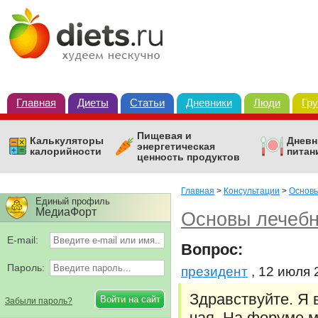
Главная
Диеты
Статьи
Дневники
Люди
Гр
Пищевая и
Калькуляторы
Дневн
энергетическая
калорийности
питан
ценность продуктов
Главная
>
Консультации
>
Основы
Единый профиль
МедиаФорт
Основы лечебн
E-mail:
Вопрос:
Пароль:
президент
, 12 июля 
Здравствуйте. Я 
Забыли пароль?
чая. На форуме м