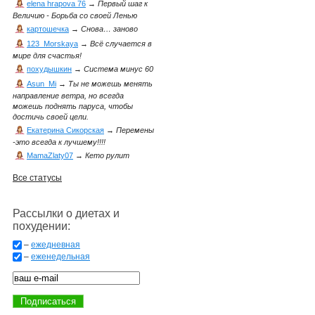
elena hrapova 76
→
Первый шаг к
Величию - Борьба со своей Ленью
картошечка
→
Снова… заново
123_Morskaya
→
Всё случается в
мире для счастья!
похудышкин
→
Система минус 60
Asun_Mi
→
Ты не можешь менять
направление ветра, но всегда
можешь поднять паруса, чтобы
достичь своей цели.
Екатерина Сикорская
→
Перемены
-это всегда к лучшему!!!!
MamaZlaty07
→
Кето рулит
Все статусы
Рассылки о диетах и
похудении:
–
ежедневная
–
еженедельная