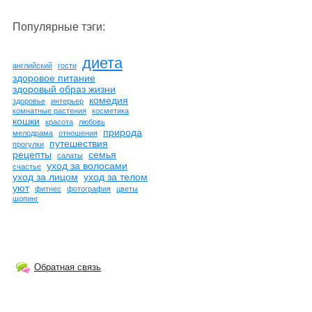
Популярные тэги:
диета
английский
гости
здоровое питание
здоровый образ жизни
комедия
здоровье
интерьер
комнатные растения
косметика
кошки
красота
любовь
природа
мелодрама
отношения
путешествия
прогулки
рецепты
семья
салаты
уход за волосами
счастье
уход за лицом
уход за телом
уют
фитнес
фотография
цветы
шопинг
Обратная связь