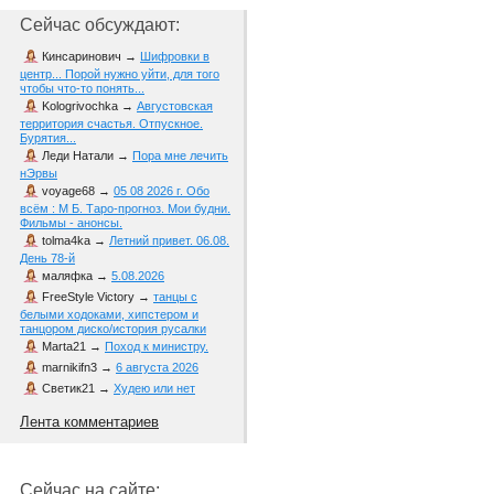
Сейчас обсуждают:
Кинсаринович
→
Шифровки в
центр... Порой нужно уйти, для того
чтобы что-то понять...
Kologrivochka
→
Августовская
территория счастья. Отпускное.
Бурятия...
Леди Натали
→
Пора мне лечить
нЭрвы
voyage68
→
05 08 2026 г. Обо
всём : М Б. Таро-прогноз. Мои будни.
Фильмы - анонсы.
tolma4ka
→
Летний привет. 06.08.
День 78-й
маляфка
→
5.08.2026
FreeStyle Victory
→
танцы с
белыми ходоками, хипстером и
танцором диско/история русалки
Marta21
→
Поход к министру.
marnikifn3
→
6 августа 2026
Светик21
→
Худею или нет
Лента комментариев
Сейчас на сайте: