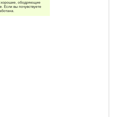
то хорошие, ободряющие
е. Если вы почувствуете
аботана.