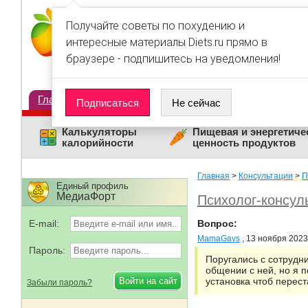
Получайте советы по похудению и
интересные материалы Diets.ru прямо в
браузере - подпишитесь на уведомления!
Главная
Диеты
Статьи
Дневники
Люди
Подписаться
Не сейчас
Калькуляторы
Пищевая и энергетиче
калорийности
ценность продуктов
Главная
>
Консультации
>
П
Единый профиль
МедиаФорт
Психолог-консул
E-mail:
Вопрос:
MamaGavs
, 13 ноября 2023
Пароль:
Поругались с сотрудн
общении с ней, но я 
установка чтоб перест
Забыли пароль?