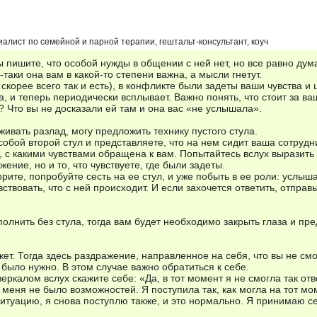
иалист по семейной и парной терапии, гештальт-консультант, коуч
ы пишите, что особой нужды в общении с ней нет, но все равно дум
-таки она вам в какой-то степени важна, а мысли гнетут.
 скорее всего так и есть), в конфликте были задеты ваши чувства и 
а, и теперь периодически всплывает. Важно понять, что стоит за 
? Что вы не досказали ей там и она вас «не услышала».
ивать разлад, могу предложить технику пустого стула.
собой второй стул и представляете, что на нем сидит ваша сотрудн
а, с какими чувствами обращена к вам. Попытайтесь вслух выразить 
ение, но и то, что чувствуете, где были задеты.
орите, попробуйте сесть на ее стул, и уже побыть в ее роли: услыш
ствовать, что с ней происходит. И если захочется ответить, отправь
олнить без стула, тогда вам будет необходимо закрыть глаза и пр
ет. Тогда здесь раздражение, направленное на себя, что вы не см
к было нужно. В этом случае важно обратиться к себе.
ркалом вслух скажите себе: «Да, в тот момент я не смогла так отв
у меня не было возможностей. Я поступила так, как могла на тот мо
 ситуацию, я снова поступлю также, и это нормально. Я принимаю