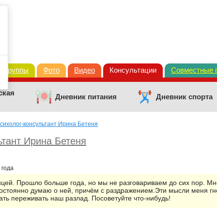
Группы
Фото
Видео
Консультации
Совместные 
ская
Дневник питания
Дневник спорта
сихолог-консультант Ирина Бетеня
ьтант Ирина Бетеня
 года
ицей. Прошло больше года, но мы не разговариваем до сих пор. Мн
постоянно думаю о ней, причём с раздражением.Эти мысли меня гне
ать переживать наш разлад. Посоветуйте что-нибудь!