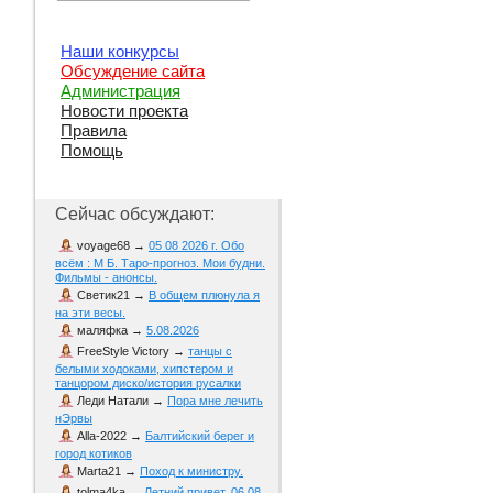
Наши конкурсы
Обсуждение сайта
Администрация
Новости проекта
Правила
Помощь
Сейчас обсуждают:
voyage68
→
05 08 2026 г. Обо
всём : М Б. Таро-прогноз. Мои будни.
Фильмы - анонсы.
Светик21
→
В общем плюнула я
на эти весы.
маляфка
→
5.08.2026
FreeStyle Victory
→
танцы с
белыми ходоками, хипстером и
танцором диско/история русалки
Леди Натали
→
Пора мне лечить
нЭрвы
Alla-2022
→
Балтийский берег и
город котиков
Marta21
→
Поход к министру.
tolma4ka
→
Летний привет. 06.08.