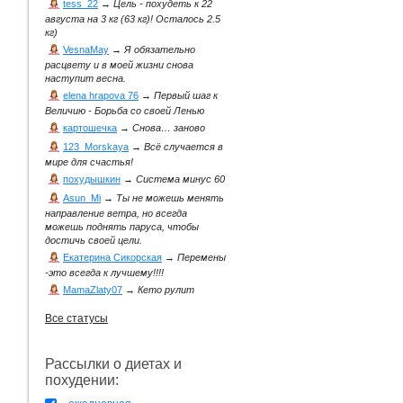
tess_22
→
Цель - похудеть к 22
августа на 3 кг (63 кг)! Осталось 2.5
кг)
VesnaMay
→
Я обязательно
расцвету и в моей жизни снова
наступит весна.
elena hrapova 76
→
Первый шаг к
Величию - Борьба со своей Ленью
картошечка
→
Снова… заново
123_Morskaya
→
Всё случается в
мире для счастья!
похудышкин
→
Система минус 60
Asun_Mi
→
Ты не можешь менять
направление ветра, но всегда
можешь поднять паруса, чтобы
достичь своей цели.
Екатерина Сикорская
→
Перемены
-это всегда к лучшему!!!!
MamaZlaty07
→
Кето рулит
Все статусы
Рассылки о диетах и
похудении: