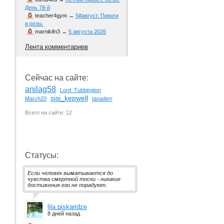
День 78-й
teacher4gym
→
5#август. Пироги
и розы.
marnikifn3
→
5 августа 2026
Лента комментариев
Сейчас на сайте:
anilag58
Lord_Tubbington
sisi_kepwell
March20
tanaderr
Всего на сайте: 12
Статусы:
Если человек выматывается до
чувства смертной тоски - никакие
достижения его не порадуют.
lila piskaridze
8 дней назад