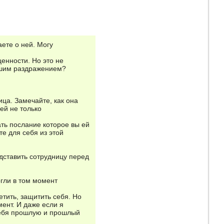
аете о ней. Могу
ценности. Но это не
вашим раздражением?
ица. Замечайте, как она
ей не только
ать послание которое вы ей
те для себя из этой
едставить сотрудницу перед
огли в том момент
етить, защитить себя. Но
мент. И даже если я
 себя прошлую и прошлый