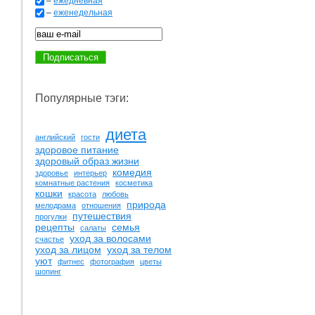
–
ежедневная
–
еженедельная
Популярные тэги:
диета
английский
гости
здоровое питание
здоровый образ жизни
комедия
здоровье
интерьер
комнатные растения
косметика
кошки
красота
любовь
природа
мелодрама
отношения
путешествия
прогулки
рецепты
семья
салаты
уход за волосами
счастье
уход за лицом
уход за телом
уют
фитнес
фотография
цветы
шопинг