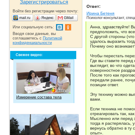
Зарегистрироваться
Ответ:
Войти без регистрации через почту:
Ирина Бетеня
mail.ru
Яндекс
GMail
Психолог-консультант, спец
Анна, здравствуйте! В
Или социальную сеть:
предположить, что все
Вводя свои данные, вы
С другой стороны (что
соглашаетесь с
Политикой
удалось выразить тогд
конфиденциальности
Почему оно возникает
Свежее видео:
Чтобы перестать переж
Где вы ставите перед 
выглядит, во что одет
поверхностное раздраж
После того как прогов
передали ранее, почув
позиции ответ.
Эту технику можно вып
Измерение состава тела
вами.
Если техника не помож
отреагировать так, ка
Мысленно или перед зе
тогда я растерялась, 
вернусь обратно в ту
опыт».