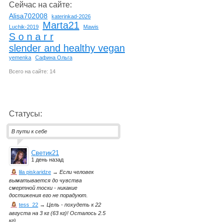
Сейчас на сайте:
Alisa702008
katerinkad-2026
Marta21
Luchik-2019
Mawis
S o n a r r
slender and healthy vegan
yemenka
Сафина Ольга
Всего на сайте: 14
Статусы:
В пути к себе
Светик21
1 день назад
lila piskaridze
→
Если человек
выматывается до чувства
смертной тоски - никакие
достижения его не порадуют.
tess_22
→
Цель - похудеть к 22
августа на 3 кг (63 кг)! Осталось 2.5
кг)