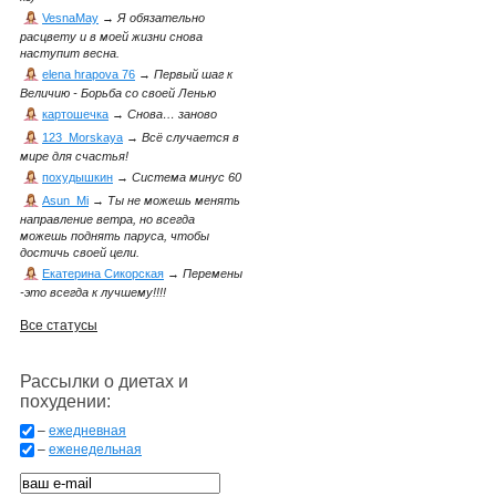
VesnaMay
→
Я обязательно
расцвету и в моей жизни снова
наступит весна.
elena hrapova 76
→
Первый шаг к
Величию - Борьба со своей Ленью
картошечка
→
Снова… заново
123_Morskaya
→
Всё случается в
мире для счастья!
похудышкин
→
Система минус 60
Asun_Mi
→
Ты не можешь менять
направление ветра, но всегда
можешь поднять паруса, чтобы
достичь своей цели.
Екатерина Сикорская
→
Перемены
-это всегда к лучшему!!!!
Все статусы
Рассылки о диетах и
похудении:
–
ежедневная
–
еженедельная