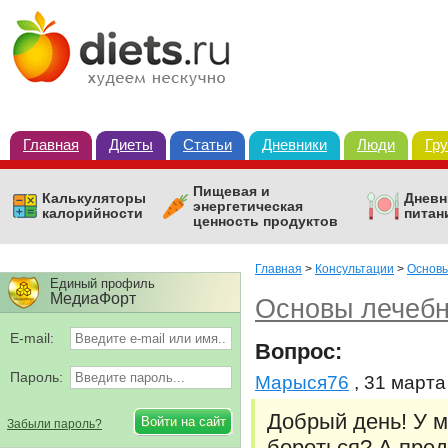
Главная
Диеты
Статьи
Дневники
Люди
Гр
Пищевая и
Калькуляторы
Дневн
энергетическая
калорийности
питан
ценность продуктов
Главная
>
Консультации
>
Основы
Единый профиль
МедиаФорт
Основы лечебн
E-mail:
Вопрос:
Пароль:
Марыся76
, 31 марта
Добрый день! У м
Забыли пароль?
бороться? А пред