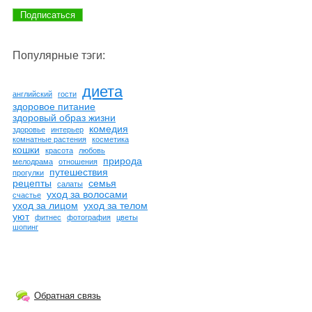
Популярные тэги:
диета
английский
гости
здоровое питание
здоровый образ жизни
комедия
здоровье
интерьер
комнатные растения
косметика
кошки
красота
любовь
природа
мелодрама
отношения
путешествия
прогулки
рецепты
семья
салаты
уход за волосами
счастье
уход за лицом
уход за телом
уют
фитнес
фотография
цветы
шопинг
Обратная связь