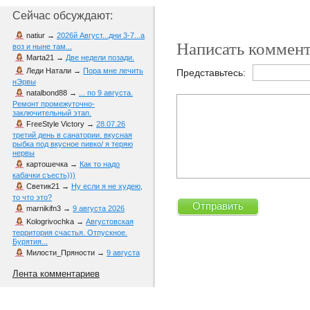
Сейчас обсуждают:
natiur
→
2026й Август...дни 3-7...а
Написать коммент
воз и ныне там...
Marta21
→
Две недели позади.
Леди Натали
→
Пора мне лечить
Представьтесь:
нЭрвы
natalbond88
→
... по 9 августа.
Ремонт промежуточно-
заключительный этап.
FreeStyle Victory
→
28.07.26
третий день в санатории. вкусная
рыбка под вкусное пивко/ я теряю
нервы
картошечка
→
Как то надо
кабачки съесть)))
Светик21
→
Ну если я не худею,
то что это?
marnikifn3
→
9 августа 2026
Kologrivochka
→
Августовская
территория счастья. Отпускное.
Бурятия...
Милости_Пряности
→
9 августа
Лента комментариев