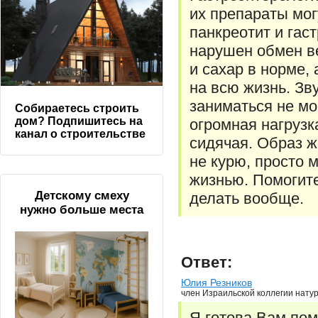
их препараты мог
панкреотит и гас
нарушен обмен ве
и сахар в норме, 
на всю жизнь. Зв
заниматься не мог
Собираетесь строить
дом? Подпишитесь на
огромная нагрузк
канал о строительстве
сидячая. Образ ж
не курю, просто 
жизнью. Помогите
Детскому смеху
делать вообще.
нужно больше места
Ответ:
Юлия Резников
член Израильской коллегии натур
Я готова Вам пом