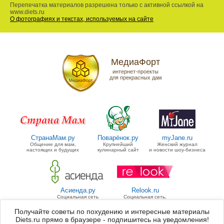
Перепечатка материалов разрешена только с активной ссылкой на
www.diets.ru
О фотографиях и текстах, используемых на сайте
МедиаФорт
интернет-проекты
для прекрасных дам
СтранаМам.ру
Поварёнок.ру
myJane.ru
Общение для мам,
Крупнейший
Женский журнал
настоящих и будущих
кулинарный сайт
и новости шоу-бизнеса
Асиенда.ру
Relook.ru
Социальная сеть
Социальная сеть,
для дачников
посвященная моде
Получайте советы по похудению и интересные материалы
Diets.ru прямо в браузере - подпишитесь на уведомления!