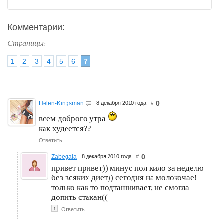
Комментарии:
Страницы:
1
2
3
4
5
6
7
0
Helen-Kingsman
8 декабря 2010 года
#
всем доброго утра
как худеется??
Ответить
0
Zabegala
8 декабря 2010 года
#
привет привет)) минус пол кило за неделю
без всяких диет)) сегодня на молокочае!
только как то подташнивает, не смогла
допить стакан((
↑
Ответить