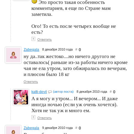
Это просто такая особенность
комментариев, я еще по Стране мам
заметила.
Ого! То есть после четырех вообще не
есть?
↑
Ответить
0
Zabegala
8 декабря 2010 года
#
ну да..так жестоко....но ничего другого не
оставалось( раньше из-за работы ничего кроме
чая не ела утром, зато обжиралась по вечерам,
и плюсом было 18 кг
Ответить
0
katti-devil
(автор поста)
8 декабря 2010 года
#
А я могу и утром... И вечером... И даже
иногда ночью (если уж очень хочется).
Хотя не так уж и много ем.
↑
Ответить
0
Zabegala
9 декабря 2010 года
#