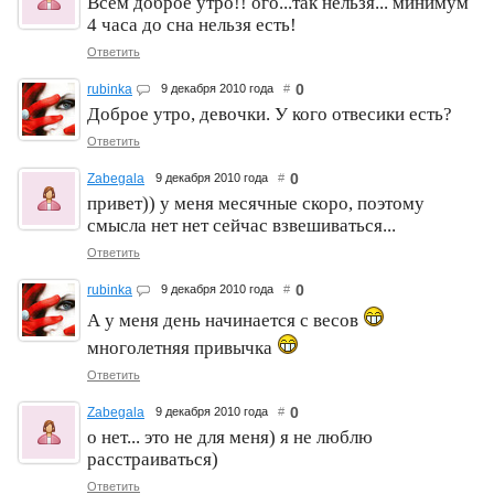
Всем доброе утро!! ого...так нельзя... минимум
4 часа до сна нельзя есть!
Ответить
0
rubinka
9 декабря 2010 года
#
Доброе утро, девочки. У кого отвесики есть?
Ответить
0
Zabegala
9 декабря 2010 года
#
привет)) у меня месячные скоро, поэтому
смысла нет нет сейчас взвешиваться...
Ответить
0
rubinka
9 декабря 2010 года
#
А у меня день начинается с весов
многолетняя привычка
Ответить
0
Zabegala
9 декабря 2010 года
#
о нет... это не для меня) я не люблю
расстраиваться)
Ответить