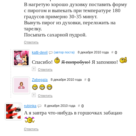
В нагретую хорошо духовку поставить форму
с пирогом и выпекать при температуре 180
градусов примерно 30-35 минут.
Вынуть пирог из духовки, переложить на
тарелку.
Посыпать сахарной пудрой.
Ответить
0
katti-devil
(автор поста)
8 декабря 2010 года
#
Спасибо!
Я попробую!
Я запомню!
↑
Ответить
0
Zabegala
8 декабря 2010 года
#
↑
Ответить
0
rubinka
8 декабря 2010 года
#
А я завтра что-нибудь в горшочках забацаю
Ответить