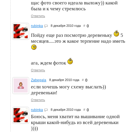
щас фото своего идеала выложу)) какой
была и к чему стремлюсь
Ответить
0
rubinka
8 декабря 2010 года
#
Пойду еще раз посмотрю деревеньку
5
месяцев.....это ж какое терпение надо иметь
ага, ждем фоток
Ответить
0
Zabegala
8 декабря 2010 года
#
если хочешь могу схему выслать))
деревеньки!
Ответить
0
rubinka
8 декабря 2010 года
#
Боюсь, меня хватит на вышивание одной
крыши какой-нибудь из всей деревеньки
))))