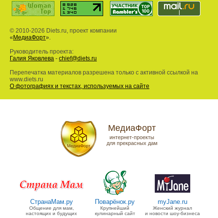
© 2010-2026 Diets.ru, проект компании
«
МедиаФорт
».
Руководитель проекта:
Галия Яковлева
-
chief@diets.ru
Перепечатка материалов разрешена только с активной ссылкой на
www.diets.ru
О фотографиях и текстах, используемых на сайте
МедиаФорт
интернет-проекты
для прекрасных дам
СтранаМам.ру
Поварёнок.ру
myJane.ru
Общение для мам,
Крупнейший
Женский журнал
настоящих и будущих
кулинарный сайт
и новости шоу-бизнеса