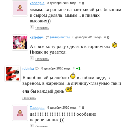
0
Zabegala
8 декабря 2010 года
#
мммм....я раньше на завтрак яйца с беконом
и сыром делала! мммм... в пиалах
высоких))
↑
Ответить
0
katti-devil
(автор поста)
8 декабря 2010 года
#
А я все хочу рагу сделать в горшочках
Никак не удается.
↑
Ответить
+1
rubinka
8 декабря 2010 года
#
Я вообще яйца люблю
в любом виде, в
вареном, в жареном...а яичницу-глазунью так и
ела бы каждый день
Ответить
0
Zabegala
8 декабря 2010 года
#
да!!!!!!!!!!!!!!!!!!!!!!!! особенно
перепелинные)))
↑
Ответить