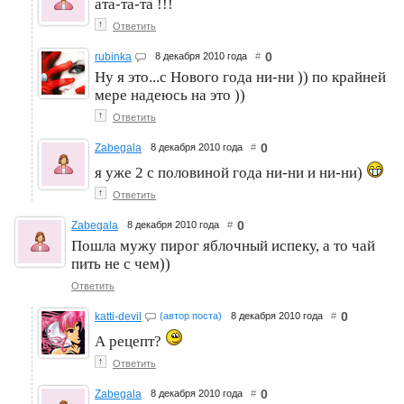
ата-та-та !!!
↑
Ответить
0
rubinka
8 декабря 2010 года
#
Ну я это...с Нового года ни-ни )) по крайней
мере надеюсь на это ))
↑
Ответить
0
Zabegala
8 декабря 2010 года
#
я уже 2 с половиной года ни-ни и ни-ни)
↑
Ответить
0
Zabegala
8 декабря 2010 года
#
Пошла мужу пирог яблочный испеку, а то чай
пить не с чем))
Ответить
0
katti-devil
(автор поста)
8 декабря 2010 года
#
А рецепт?
↑
Ответить
0
Zabegala
8 декабря 2010 года
#