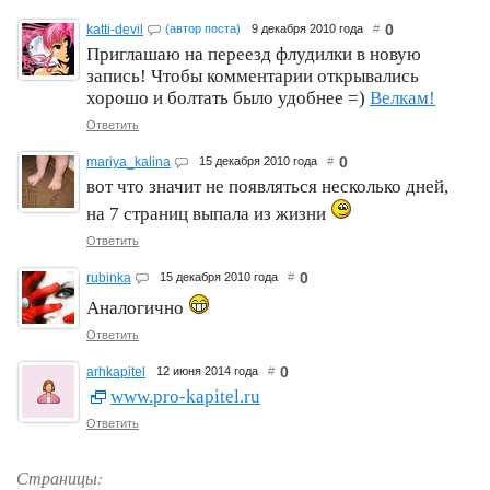
0
katti-devil
(автор поста)
9 декабря 2010 года
#
Приглашаю на переезд флудилки в новую
запись! Чтобы комментарии открывались
хорошо и болтать было удобнее =)
Велкам!
Ответить
0
mariya_kalina
15 декабря 2010 года
#
вот что значит не появляться несколько дней,
на 7 страниц выпала из жизни
Ответить
0
rubinka
15 декабря 2010 года
#
Аналогично
Ответить
0
arhkapitel
12 июня 2014 года
#
www.pro-kapitel.ru
Ответить
Страницы: