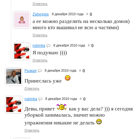
Ответить
0
Zabegala
8 декабря 2010 года
#
а ее можно разделить на несколько домов)
много кто вышивал не всю а частями)
Ответить
0
rubinka
8 декабря 2010 года
#
Я подумаю ))))
Ответить
0
Рыжая
8 декабря 2010 года
#
Принеслась уже
Ответить
0
rubinka
8 декабря 2010 года
#
Девы, привет
как у вас дела? ))) я сегодня
уборкой занималась, значит можно
упражнения никакие не делать
Ответить