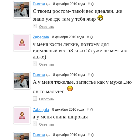
0
Рыжая
8 декабря 2010 года
#
С твоим ростом- такой вес идеален...не
знаю уж где там у тебя жир
↑
Ответить
0
Zabegala
8 декабря 2010 года
#
у меня кости легкие, поэтому для
идеальный вес 58 кг...о 55 уже не мечтаю
даже)
↑
Ответить
0
Рыжая
8 декабря 2010 года
#
А у меня тяжелые, запястье как у мужа...но
он то мальчег
↑
Ответить
0
Zabegala
8 декабря 2010 года
#
а у меня спина широкая
↑
Ответить
0
Рыжая
8 декабря 2010 года
#