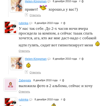
0
Helen-Kingsman
8 декабря 2010 года
#
привет!
хорошо,а у вас?)
↑
Ответить
0
rubinka
8 декабря 2010 года
#
У нас так себе. До 2-х часов ночи вчера
просидела за компом, а сейчас тааак спать
хочется, ага, кто же мне даст-надо с собакой
идти гулять, сидит вот гипнотизирует меня
Ответить
0
Helen-Kingsman
8 декабря 2010 года
#
↑
Ответить
0
Zabegala
8 декабря 2010 года
#
выложила фото в 2 альбома, сейчас и хочу
Ответить
0
rubinka
8 декабря 2010 года
#