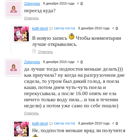
0
Zabegala
8 декабря 2010 года
#
переезд куда?
Ответить
0
katti-devil
(автор поста)
8 декабря 2010 года
#
В новую запись
Чтобы комментарии
лучше открывались.
↑
Ответить
0
Zabegala
8 декабря 2010 года
#
да лучше тогда подпостов меньше делать)))
как приучила? ну когда на разгрузочном дне
сидела, то утром был дикий голод, я поела
каши, потом днем чуть-чуть поела и
перекусывала, а после 16.00 опять не ела
ничего только воду пила... и так в течении
недели) а потом уже само по себе пошло)
Ответить
0
katti-devil
(автор поста)
8 декабря 2010 года
#
Не, подпостов меньше вряд ли получится