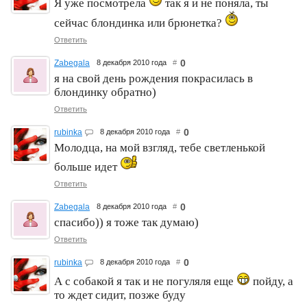
Я уже посмотрела
так я и не поняла, ты
сейчас блондинка или брюнетка?
Ответить
0
Zabegala
8 декабря 2010 года
#
я на свой день рождения покрасилась в
блондинку обратно)
Ответить
0
rubinka
8 декабря 2010 года
#
Молодца, на мой взгляд, тебе светленькой
больше идет
Ответить
0
Zabegala
8 декабря 2010 года
#
спасибо)) я тоже так думаю)
Ответить
0
rubinka
8 декабря 2010 года
#
А с собакой я так и не погуляля еще
пойду, а
то ждет сидит, позже буду