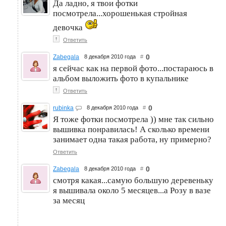
Да ладно, я твои фотки
посмотрела...хорошенькая стройная
девочка
↑
Ответить
0
Zabegala
8 декабря 2010 года
#
я сейчас как на первой фото...постараюсь в
альбом выложить фото в купальнике
↑
Ответить
0
rubinka
8 декабря 2010 года
#
Я тоже фотки посмотрела )) мне так сильно
вышивка понравилась! А сколько времени
занимает одна такая работа, ну примерно?
Ответить
0
Zabegala
8 декабря 2010 года
#
смотря какая...самую большую деревеньку
я вышивала около 5 месяцев...а Розу в вазе
за месяц