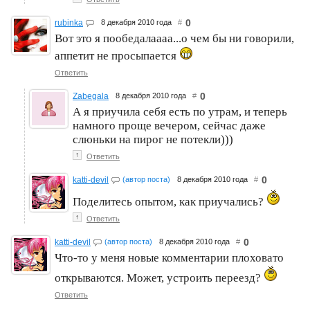
0
rubinka
8 декабря 2010 года
#
Вот это я пообедалаааа...о чем бы ни говорили,
аппетит не просыпается
Ответить
0
Zabegala
8 декабря 2010 года
#
А я приучила себя есть по утрам, и теперь
намного проще вечером, сейчас даже
слюньки на пирог не потекли)))
↑
Ответить
0
katti-devil
(автор поста)
8 декабря 2010 года
#
Поделитесь опытом, как приучались?
↑
Ответить
0
katti-devil
(автор поста)
8 декабря 2010 года
#
Что-то у меня новые комментарии плоховато
открываются. Может, устроить переезд?
Ответить