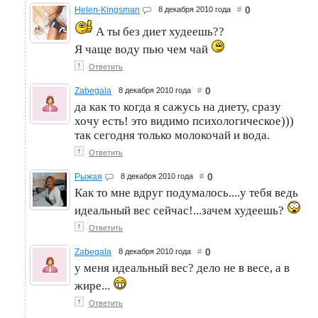
0
Helen-Kingsman
8 декабря 2010 года
#
А ты без диет худеешь??
Я чаще воду пью чем чай
↑
Ответить
0
Zabegala
8 декабря 2010 года
#
да как то когда я сажусь на диету, сразу
хочу есть! это видимо психологическое)))
так сегодня только молокочай и вода.
↑
Ответить
0
Рыжая
8 декабря 2010 года
#
Как то мне вдруг подумалось....у тебя ведь
идеальный вес сейчас!...зачем худеешь?
↑
Ответить
0
Zabegala
8 декабря 2010 года
#
у меня идеальный вес? дело не в весе, а в
жире...
↑
Ответить