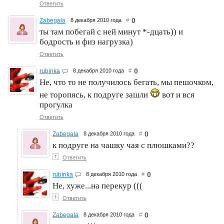
Ответить
0
Zabegala
8 декабря 2010 года
#
ты там побегай с ней минут *-дцать)) и
бодрость и физ нагрузка)
Ответить
0
rubinka
8 декабря 2010 года
#
Не, что то не получилось бегать, мы пешочком,
не торопясь, к подруге зашли
вот и вся
прогулка
Ответить
0
Zabegala
8 декабря 2010 года
#
к подруге на чашку чая с плюшками??
↑
Ответить
0
rubinka
8 декабря 2010 года
#
Не, хуже...на перекур (((
↑
Ответить
0
Zabegala
8 декабря 2010 года
#