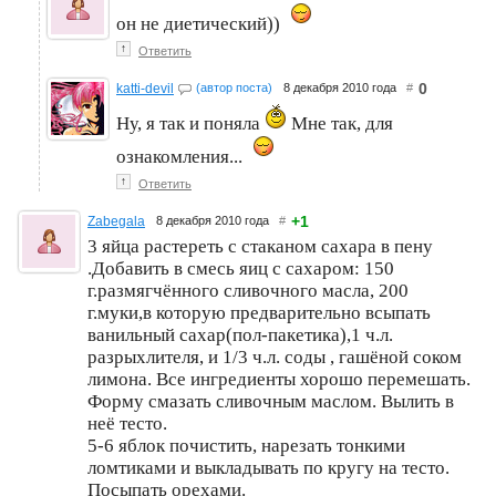
он не диетический))
↑
Ответить
0
katti-devil
(автор поста)
8 декабря 2010 года
#
Ну, я так и поняла
Мне так, для
ознакомления...
↑
Ответить
+1
Zabegala
8 декабря 2010 года
#
3 яйца растереть с стаканом сахара в пену
.Добавить в смесь яиц с сахаром: 150
г.размягчённого сливочного масла, 200
г.муки,в которую предварительно всыпать
ванильный сахар(пол-пакетика),1 ч.л.
разрыхлителя, и 1/3 ч.л. соды , гашёной соком
лимона. Все ингредиенты хорошо перемешать.
Форму смазать сливочным маслом. Вылить в
неё тесто.
5-6 яблок почистить, нарезать тонкими
ломтиками и выкладывать по кругу на тесто.
Посыпать орехами.