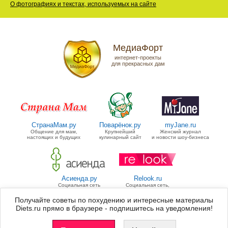
О фотографиях и текстах, используемых на сайте
МедиаФорт
интернет-проекты
для прекрасных дам
СтранаМам.ру
Поварёнок.ру
myJane.ru
Общение для мам,
Крупнейший
Женский журнал
настоящих и будущих
кулинарный сайт
и новости шоу-бизнеса
Асиенда.ру
Relook.ru
Социальная сеть
Социальная сеть,
для дачников
посвященная моде
Получайте советы по похудению и интересные материалы
Diets.ru прямо в браузере - подпишитесь на уведомления!
Группа «МедиаФорт» управляет
11 проектами
для прекрасных дам.
Список всех проектов