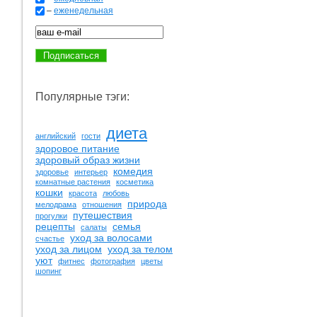
–
еженедельная
Популярные тэги:
диета
английский
гости
здоровое питание
здоровый образ жизни
комедия
здоровье
интерьер
комнатные растения
косметика
кошки
красота
любовь
природа
мелодрама
отношения
путешествия
прогулки
рецепты
семья
салаты
уход за волосами
счастье
уход за лицом
уход за телом
уют
фитнес
фотография
цветы
шопинг