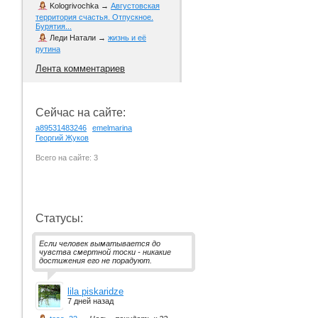
Kologrivochka
→
Августовская
территория счастья. Отпускное.
Бурятия...
Леди Натали
→
жизнь и её
рутина
Лента комментариев
Сейчас на сайте:
a89531483246
emelmarina
Георгий Жуков
Всего на сайте: 3
Статусы:
Если человек выматывается до
чувства смертной тоски - никакие
достижения его не порадуют.
lila piskaridze
7 дней назад