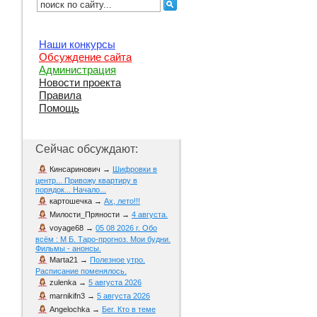
Наши конкурсы
Обсуждение сайта
Администрация
Новости проекта
Правила
Помощь
Сейчас обсуждают:
Кинсаринович
→
Шифровки в
центр... Привожу квартиру в
порядок... Начало...
картошечка
→
Ах, лето!!!
Милости_Пряности
→
4 августа.
voyage68
→
05 08 2026 г. Обо
всём : М Б. Таро-прогноз. Мои будни.
Фильмы - анонсы.
Marta21
→
Полезное утро.
Расписание поменялось.
zulenka
→
5 августа 2026
marnikifn3
→
5 августа 2026
Angelochka
→
Бег. Кто в теме