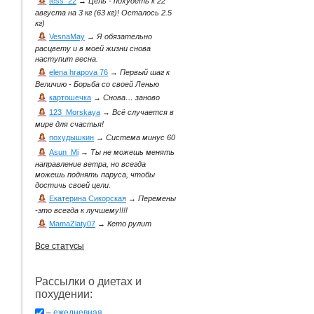
tess_22
→
Цель - похудеть к 22
августа на 3 кг (63 кг)! Осталось 2.5
кг)
VesnaMay
→
Я обязательно
расцвету и в моей жизни снова
наступит весна.
elena hrapova 76
→
Первый шаг к
Величию - Борьба со своей Ленью
картошечка
→
Снова… заново
123_Morskaya
→
Всё случается в
мире для счастья!
похудышкин
→
Система минус 60
Asun_Mi
→
Ты не можешь менять
направление ветра, но всегда
можешь поднять паруса, чтобы
достичь своей цели.
Екатерина Сикорская
→
Перемены
-это всегда к лучшему!!!!
MamaZlaty07
→
Кето рулит
Все статусы
Рассылки о диетах и
похудении:
–
ежедневная