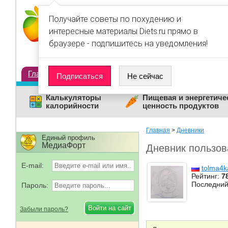
Получайте советы по похудению и
интересные материалы Diets.ru прямо в
браузере - подпишитесь на уведомления!
Главная
Диеты
Статьи
Дневники
Люди
Подписаться
Не сейчас
Калькуляторы
Пищевая и энергетиче
калорийности
ценность продуктов
Главная
>
Дневники
Единый профиль
МедиаФорт
Дневник пользов
E-mail:
tolma4k
Рейтинг:
7
Последний
Пароль:
Забыли пароль?