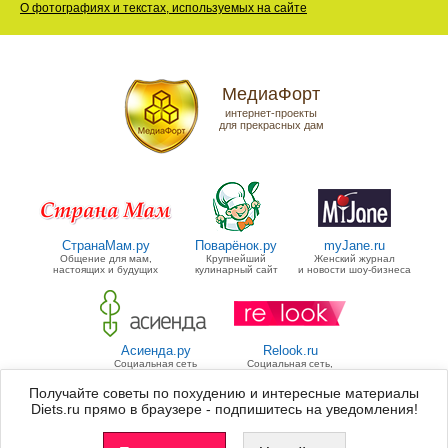
О фотографиях и текстах, используемых на сайте
МедиаФорт
интернет-проекты
для прекрасных дам
СтранаМам.ру
Поварёнок.ру
myJane.ru
Общение для мам,
Крупнейший
Женский журнал
настоящих и будущих
кулинарный сайт
и новости шоу-бизнеса
Асиенда.ру
Relook.ru
Социальная сеть
Социальная сеть,
для дачников
посвященная моде
Получайте советы по похудению и интересные материалы
Diets.ru прямо в браузере - подпишитесь на уведомления!
Группа «МедиаФорт» управляет
11 проектами
для прекрасных дам.
Список всех проектов