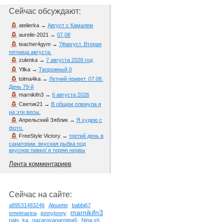
Сейчас обсуждают:
atelierka
→
Август с Камалем
aurelie-2021
→
07,08
teacher4gym
→
7#август. Вторая
пятница августа.
zulenka
→
7 августа 2026 год
Yllka
→
Творожный 0
tolma4ka
→
Летний привет. 07.08.
День 79-й
marnikifn3
→
6 августа 2026
Светик21
→
В общем плюнула я
на эти весы.
Апрельский Зяблик
→
Я худею с
фото.
FreeStyle Victory
→
третий день в
санатории. вкусная рыбка под
вкусное пивко/ я теряю нервы
Лента комментариев
Сейчас на сайте:
a89531483246
Alouette
babbi67
marnikifn3
emelmarina
jonnyjonny
naty_ka
nazarovanarmina5
Nina sh