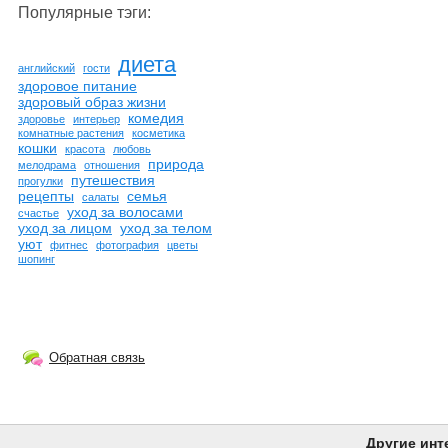
Популярные тэги:
диета
английский
гости
здоровое питание
здоровый образ жизни
комедия
здоровье
интерьер
комнатные растения
косметика
кошки
красота
любовь
природа
мелодрама
отношения
путешествия
прогулки
рецепты
семья
салаты
уход за волосами
счастье
уход за лицом
уход за телом
уют
фитнес
фотография
цветы
шопинг
Обратная связь
Другие инт