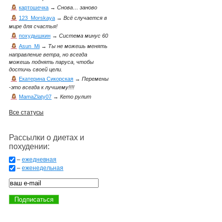
картошечка
→
Снова… заново
123_Morskaya
→
Всё случается в
мире для счастья!
похудышкин
→
Система минус 60
Asun_Mi
→
Ты не можешь менять
направление ветра, но всегда
можешь поднять паруса, чтобы
достичь своей цели.
Екатерина Сикорская
→
Перемены
-это всегда к лучшему!!!!
MamaZlaty07
→
Кето рулит
Все статусы
Рассылки о диетах и
похудении:
–
ежедневная
–
еженедельная