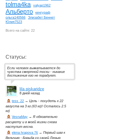
tolma4ka
valyap1962
Альберто
кенгураф
ольга140566
Элизабет Беннет
Юлия7523
Всего на сайте: 22
Статусы:
Если человек выматывается до
чувства смертной тоски - никакие
достижения его не порадуют.
lila piskaridze
8 дней назад
tess_22
→
Цель - похудеть к 22
августа на 3 кг (63 кг)! Осталось 2.5
кг)
VesnaMay
→
Я обязательно
расцвету и в моей жизни снова
наступит весна.
elena hrapova 76
→
Первый шаг к
Величию - Борьба со своей Ленью