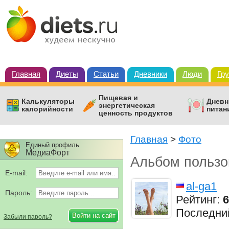
Главная
Диеты
Статьи
Дневники
Люди
Гр
Пищевая и
Калькуляторы
Дневн
энергетическая
калорийности
питан
ценность продуктов
Главная
>
Фото
Единый профиль
МедиаФорт
Альбом пользо
E-mail:
al-ga1
Пароль:
Рейтинг:
6
Последни
Забыли пароль?