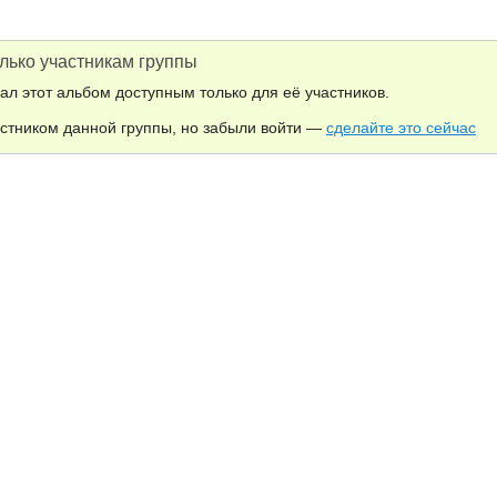
лько участникам группы
ал этот альбом доступным только для её участников.
астником данной группы, но забыли войти —
сделайте это сейчас