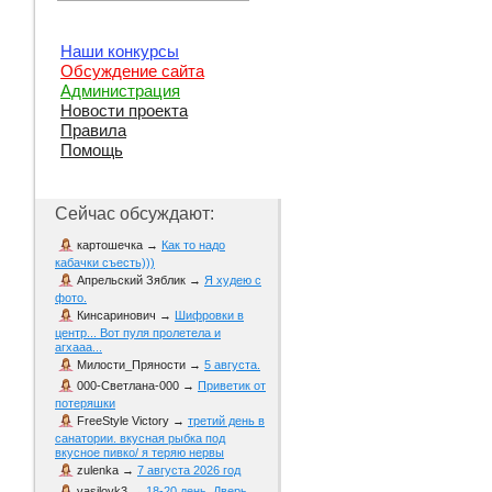
Наши конкурсы
Обсуждение сайта
Администрация
Новости проекта
Правила
Помощь
Сейчас обсуждают:
картошечка
→
Как то надо
кабачки съесть)))
Апрельский Зяблик
→
Я худею с
фото.
Кинсаринович
→
Шифровки в
центр... Вот пуля пролетела и
агхааа...
Милости_Пряности
→
5 августа.
000-Светлана-000
→
Приветик от
потеряшки
FreeStyle Victory
→
третий день в
санатории. вкусная рыбка под
вкусное пивко/ я теряю нервы
zulenka
→
7 августа 2026 год
vasiloyk3
→
18-20 день. Дверь