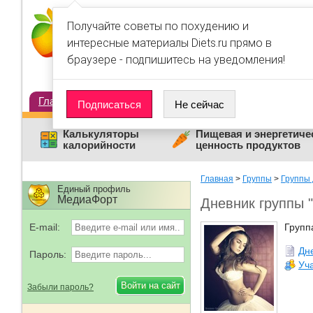
Получайте советы по похудению и
интересные материалы Diets.ru прямо в
браузере - подпишитесь на уведомления!
Главная
Диеты
Статьи
Дневники
Люди
Подписаться
Не сейчас
Калькуляторы
Пищевая и энергетиче
калорийности
ценность продуктов
Главная
>
Группы
>
Группы 
Единый профиль
МедиаФорт
Дневник группы 
E-mail:
Групп
Дн
Пароль:
Уч
Забыли пароль?