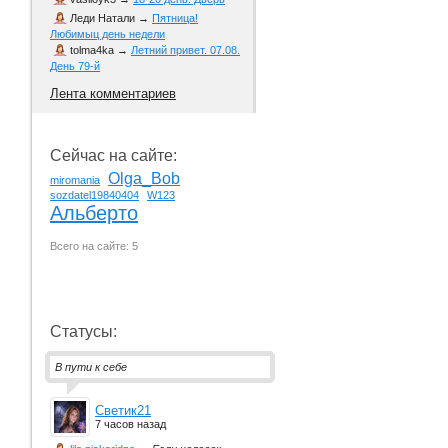
Леди Натали
→
Пятница!
Любимыц день недели
tolma4ka
→
Летний привет. 07.08.
День 79-й
Лента комментариев
Сейчас на сайте:
Olga_Bob
miromania
sozdatel19840404
W123
Альберто
Всего на сайте: 5
Статусы:
В пути к себе
Светик21
7 часов назад