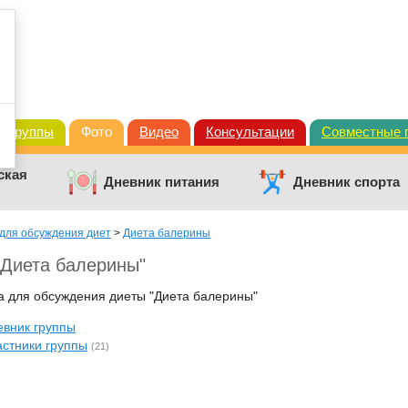
Группы
Фото
Видео
Консультации
Совместные 
ская
Дневник питания
Дневник спорта
для обсуждения диет
>
Диета балерины
"Диета балерины"
а для обсуждения диеты "Диета балерины"
евник группы
астники группы
(21)