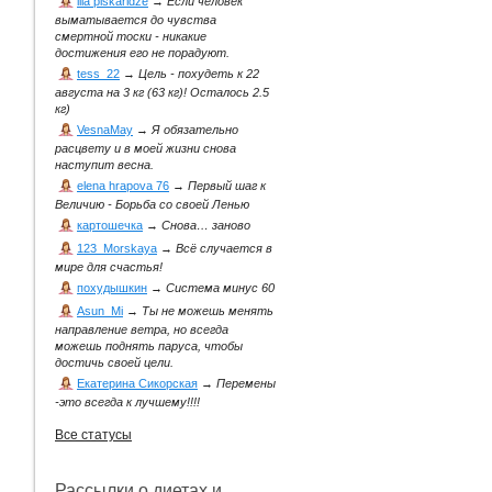
lila piskaridze
→
Если человек
выматывается до чувства
смертной тоски - никакие
достижения его не порадуют.
tess_22
→
Цель - похудеть к 22
августа на 3 кг (63 кг)! Осталось 2.5
кг)
VesnaMay
→
Я обязательно
расцвету и в моей жизни снова
наступит весна.
elena hrapova 76
→
Первый шаг к
Величию - Борьба со своей Ленью
картошечка
→
Снова… заново
123_Morskaya
→
Всё случается в
мире для счастья!
похудышкин
→
Система минус 60
Asun_Mi
→
Ты не можешь менять
направление ветра, но всегда
можешь поднять паруса, чтобы
достичь своей цели.
Екатерина Сикорская
→
Перемены
-это всегда к лучшему!!!!
Все статусы
Рассылки о диетах и