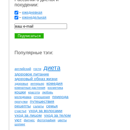
похудении:
–
ежедневная
–
еженедельная
Популярные тэги:
диета
английский
гости
здоровое питание
здоровый образ жизни
комедия
здоровье
интерьер
комнатные растения
косметика
кошки
красота
любовь
природа
мелодрама
отношения
путешествия
прогулки
рецепты
семья
салаты
уход за волосами
счастье
уход за лицом
уход за телом
уют
фитнес
фотография
цветы
шопинг