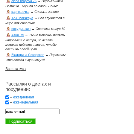
elena hrapova 76
→
Первый шаг к
Величию - Борьба со своей Ленью
картошечка
→
Снова… заново
123_Morskaya
→
Всё случается в
мире для счастья!
похудышкин
→
Система минус 60
Asun_Mi
→
Ты не можешь менять
направление ветра, но всегда
можешь поднять паруса, чтобы
достичь своей цели.
Екатерина Сикорская
→
Перемены
-это всегда к лучшему!!!!
Все статусы
Рассылки о диетах и
похудении:
–
ежедневная
–
еженедельная