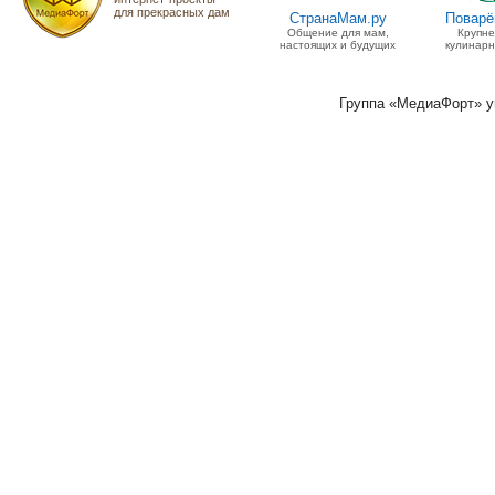
для прекрасных дам
СтранаМам.ру
Поварё
Общение для мам,
Крупн
настоящих и будущих
кулинарн
Группа «МедиаФорт» 