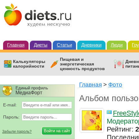
Главная
Диеты
Статьи
Дневники
Люди
Гр
Пищевая и
Калькуляторы
Дневн
энергетическая
калорийности
питан
ценность продуктов
Главная
>
Фото
Единый профиль
МедиаФорт
Альбом пользо
E-mail:
FreeStyl
Пароль:
Модерато
Рейтинг:
2
Забыли пароль?
Последни