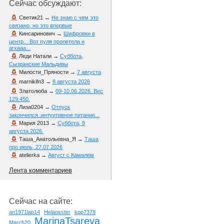
Сейчас обсуждают:
Светик21
→
Не знаю с чем это
связано, но это впервые
Кинсаринович
→
Шифровки в
центр... Вот пуля пролетела и
агхааа...
Леди Натали
→
Суббота,
Сызранские Мальдивы
Милости_Пряности
→
7 августа
marnikifn3
→
8 августа 2026
Златолюба
→
09-10.06.2026. Вес
129.450.
Лиза0204
→
Отпуск
закончился..интуитивное питание...
Мария 2013
→
Суббота, 8
августа 2026.
Таша_Анатольевна_Я
→
Таша
про июль, 27.07.2026
atelierka
→
Август с Камалем
Лента комментариев
Сейчас на сайте:
an1971lap14
Helaosster
kpp7378
MarinaTsareva
March20