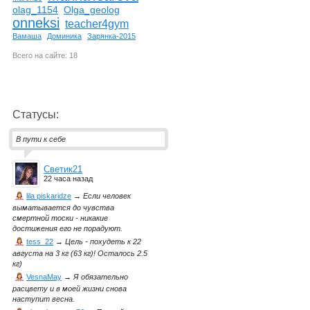
olag_1154
Olga_geolog
onneksi
teacher4gym
Вамаша
Доминика
Зарянка-2015
Всего на сайте: 18
Статусы:
В пути к себе
Светик21
22 часа назад
lila piskaridze
→
Если человек
выматывается до чувства
смертной тоски - никакие
достижения его не порадуют.
tess_22
→
Цель - похудеть к 22
августа на 3 кг (63 кг)! Осталось 2.5
кг)
VesnaMay
→
Я обязательно
расцвету и в моей жизни снова
наступит весна.