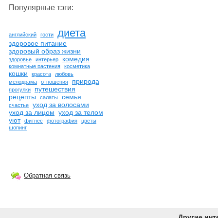
Популярные тэги:
диета
английский
гости
здоровое питание
здоровый образ жизни
комедия
здоровье
интерьер
комнатные растения
косметика
кошки
красота
любовь
природа
мелодрама
отношения
путешествия
прогулки
рецепты
семья
салаты
уход за волосами
счастье
уход за лицом
уход за телом
уют
фитнес
фотография
цветы
шопинг
Обратная связь
Другие инт