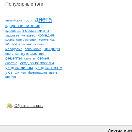
Популярные тэги:
диета
английский
гости
здоровое питание
здоровый образ жизни
комедия
здоровье
интерьер
комнатные растения
косметика
кошки
красота
любовь
природа
мелодрама
отношения
путешествия
прогулки
рецепты
семья
салаты
уход за волосами
счастье
уход за лицом
уход за телом
уют
фитнес
фотография
цветы
шопинг
Обратная связь
Другие инт