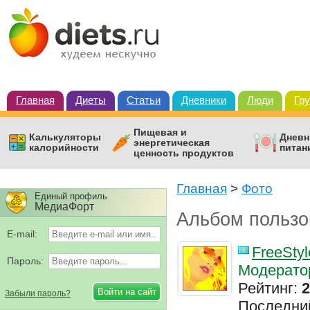
Главная
Диеты
Статьи
Дневники
Люди
Гр
Пищевая и
Калькуляторы
Дневн
энергетическая
калорийности
питан
ценность продуктов
Главная
>
Фото
Единый профиль
МедиаФорт
Альбом пользо
E-mail:
FreeStyl
Пароль:
Модерато
Рейтинг:
2
Забыли пароль?
Последни