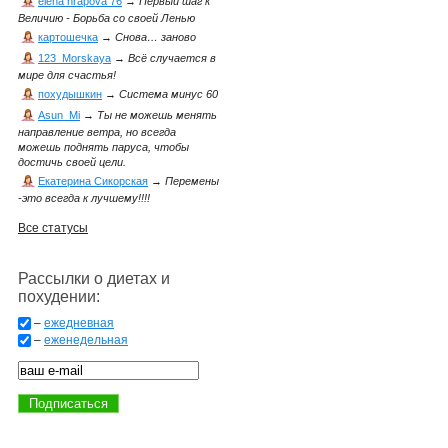
elena hrapova 76
→
Первый шаг к
Величию - Борьба со своей Ленью
картошечка
→
Снова… заново
123_Morskaya
→
Всё случается в
мире для счастья!
похудышкин
→
Система минус 60
Asun_Mi
→
Ты не можешь менять
направление ветра, но всегда
можешь поднять паруса, чтобы
достичь своей цели.
Екатерина Сикорская
→
Перемены
-это всегда к лучшему!!!!
Все статусы
Рассылки о диетах и
похудении:
–
ежедневная
–
еженедельная