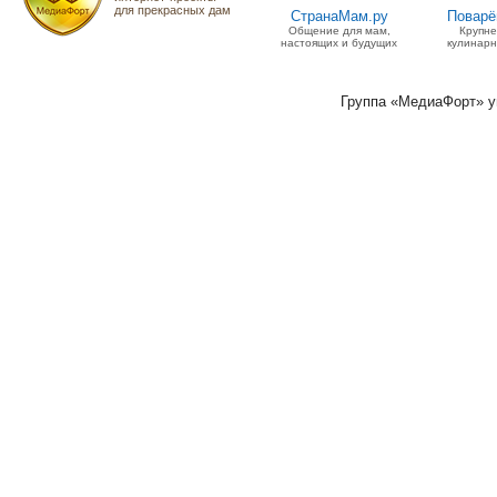
для прекрасных дам
СтранаМам.ру
Поварё
Общение для мам,
Крупн
настоящих и будущих
кулинарн
Группа «МедиаФорт» 