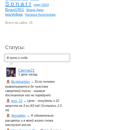
S o n a r r
vgay-2023
Влад1951
Влада Дари
маляфка
Наталья Колотилова
Всего на сайте: 15
Статусы:
В пути к себе
Светик21
1 день назад
lila piskaridze
→
Если человек
выматывается до чувства
смертной тоски - никакие
достижения его не порадуют.
tess_22
→
Цель - похудеть к 22
августа на 3 кг (63 кг)! Осталось 2.5
кг)
VesnaMay
→
Я обязательно
расцвету и в моей жизни снова
наступит весна.