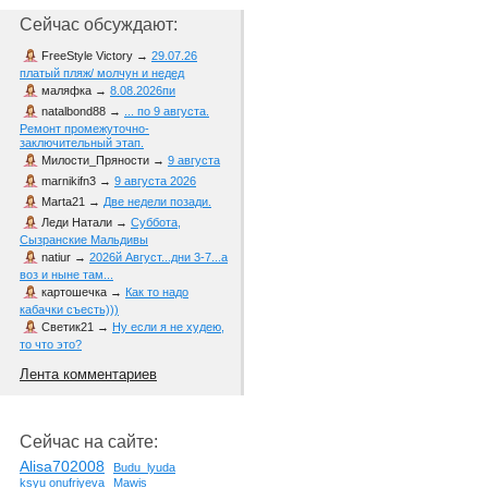
Сейчас обсуждают:
FreeStyle Victory
→
29.07.26
платый пляж/ молчун и недед
маляфка
→
8.08.2026пи
natalbond88
→
... по 9 августа.
Ремонт промежуточно-
заключительный этап.
Милости_Пряности
→
9 августа
marnikifn3
→
9 августа 2026
Marta21
→
Две недели позади.
Леди Натали
→
Суббота,
Сызранские Мальдивы
natiur
→
2026й Август...дни 3-7...а
воз и ныне там...
картошечка
→
Как то надо
кабачки съесть)))
Светик21
→
Ну если я не худею,
то что это?
Лента комментариев
Сейчас на сайте:
Alisa702008
Budu_lyuda
ksyu onufriyeva
Mawis