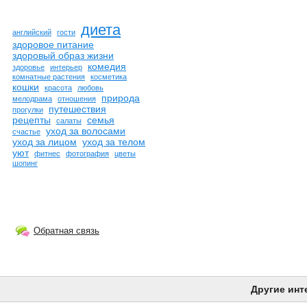
диета
английский
гости
здоровое питание
здоровый образ жизни
комедия
здоровье
интерьер
комнатные растения
косметика
кошки
красота
любовь
природа
мелодрама
отношения
путешествия
прогулки
рецепты
семья
салаты
уход за волосами
счастье
уход за лицом
уход за телом
уют
фитнес
фотография
цветы
шопинг
Обратная связь
Другие инт