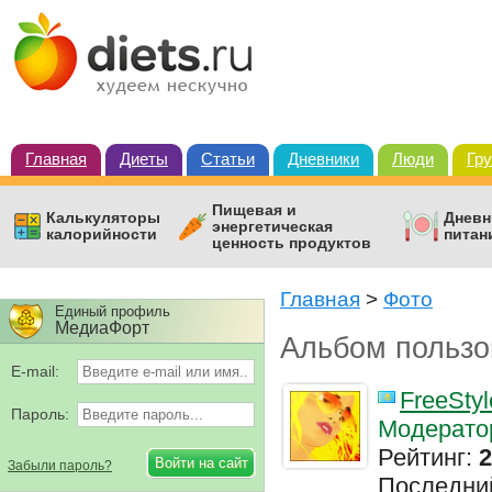
Главная
Диеты
Статьи
Дневники
Люди
Гр
Пищевая и
Калькуляторы
Дневн
энергетическая
калорийности
питан
ценность продуктов
Главная
>
Фото
Единый профиль
МедиаФорт
Альбом пользо
E-mail:
FreeStyl
Пароль:
Модерато
Рейтинг:
2
Забыли пароль?
Последни