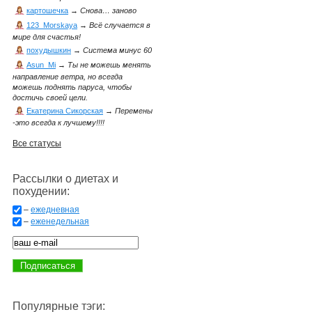
картошечка
→
Снова… заново
123_Morskaya
→
Всё случается в
мире для счастья!
похудышкин
→
Система минус 60
Asun_Mi
→
Ты не можешь менять
направление ветра, но всегда
можешь поднять паруса, чтобы
достичь своей цели.
Екатерина Сикорская
→
Перемены
-это всегда к лучшему!!!!
Все статусы
Рассылки о диетах и
похудении:
–
ежедневная
–
еженедельная
Популярные тэги: