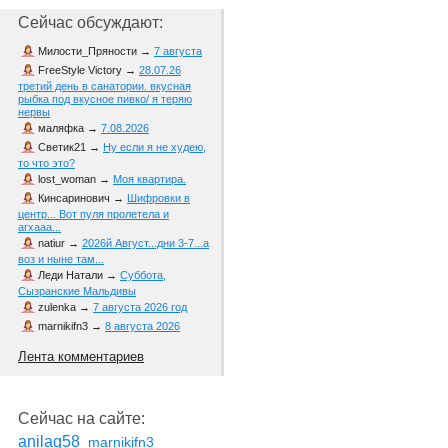
Сейчас обсуждают:
Милости_Пряности
→
7 августа
FreeStyle Victory
→
28.07.26
третий день в санатории. вкусная
рыбка под вкусное пивко/ я теряю
нервы
маляфка
→
7.08.2026
Светик21
→
Ну если я не худею,
то что это?
lost_woman
→
Моя квартира.
Кинсаринович
→
Шифровки в
центр... Вот пуля пролетела и
агхааа...
natiur
→
2026й Август...дни 3-7...а
воз и ныне там...
Леди Натали
→
Суббота,
Сызранские Мальдивы
zulenka
→
7 августа 2026 год
marnikifn3
→
8 августа 2026
Лента комментариев
Сейчас на сайте:
anilag58
marnikifn3