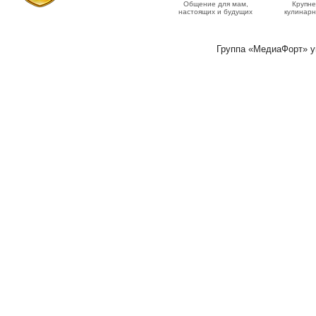
Общение для мам,
Крупн
настоящих и будущих
кулинарн
Группа «МедиаФорт» 