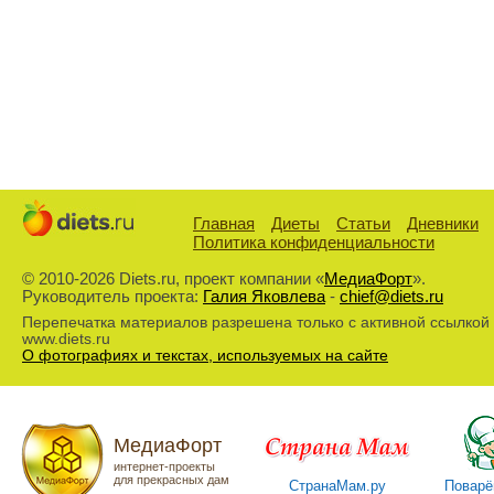
Главная
Диеты
Статьи
Дневники
Политика конфиденциальности
© 2010-2026 Diets.ru, проект компании «
МедиаФорт
».
Руководитель проекта:
Галия Яковлева
-
chief@diets.ru
Перепечатка материалов разрешена только с активной ссылкой
www.diets.ru
О фотографиях и текстах, используемых на сайте
МедиаФорт
интернет-проекты
для прекрасных дам
СтранаМам.ру
Поварё