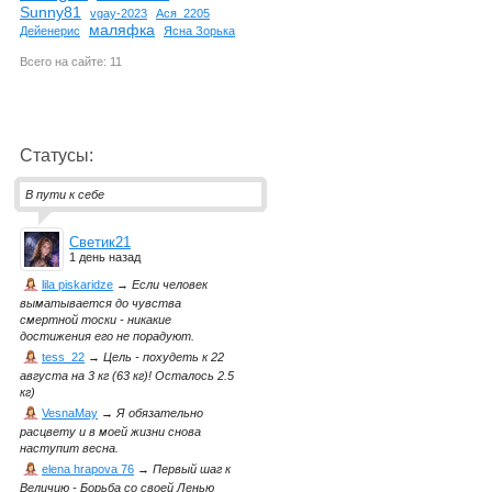
Sunny81
vgay-2023
Ася_2205
маляфка
Дейенерис
Ясна Зорька
Всего на сайте: 11
Статусы:
В пути к себе
Светик21
1 день назад
lila piskaridze
→
Если человек
выматывается до чувства
смертной тоски - никакие
достижения его не порадуют.
tess_22
→
Цель - похудеть к 22
августа на 3 кг (63 кг)! Осталось 2.5
кг)
VesnaMay
→
Я обязательно
расцвету и в моей жизни снова
наступит весна.
elena hrapova 76
→
Первый шаг к
Величию - Борьба со своей Ленью