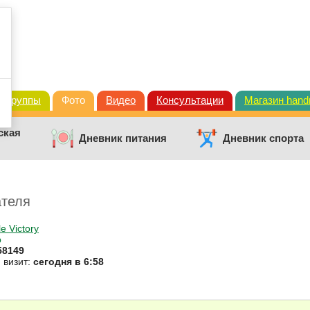
Группы
Фото
Видео
Консультации
Магазин han
ская
Дневник питания
Дневник спорта
ателя
e Victory
р
58149
 визит:
сегодня в 6:58