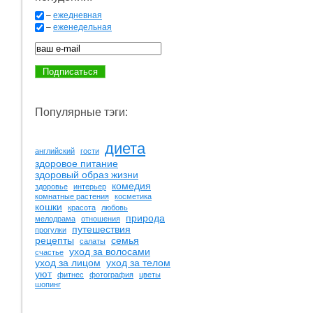
–
ежедневная
–
еженедельная
Популярные тэги:
диета
английский
гости
здоровое питание
здоровый образ жизни
комедия
здоровье
интерьер
комнатные растения
косметика
кошки
красота
любовь
природа
мелодрама
отношения
путешествия
прогулки
рецепты
семья
салаты
уход за волосами
счастье
уход за лицом
уход за телом
уют
фитнес
фотография
цветы
шопинг