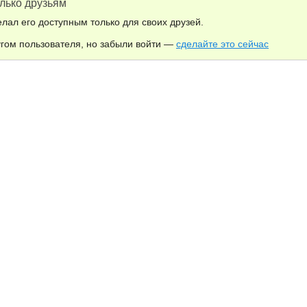
лько друзьям
лал его доступным только для своих друзей.
угом пользователя, но забыли войти —
сделайте это сейчас