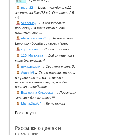
7 дней назад
tess_22
→
Цель - похудеть к 22
августа на 3 кг (63 кг)! Осталось 2.5
кг)
VesnaMay
→
Я обязательно
расцвету и в моей жизни снова
наступит весна.
elena hrapova 76
→
Первый шаг к
Величию - Борьба со своей Ленью
картошечка
→
Снова… заново
123_Morskaya
→
Всё случается в
мире для счастья!
похудышкин
→
Система минус 60
Asun_Mi
→
Ты не можешь менять
направление ветра, но всегда
можешь поднять паруса, чтобы
достичь своей цели.
Екатерина Сикорская
→
Перемены
-это всегда к лучшему!!!!
MamaZlaty07
→
Кето рулит
Все статусы
Рассылки о диетах и
похудении: