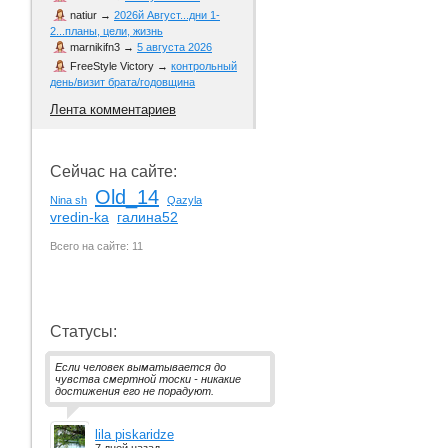
natiur
→
2026й Август...дни 1-
2...планы, цели, жизнь
marnikifn3
→
5 августа 2026
FreeStyle Victory
→
контрольный
день/визит брата/годовщина
Лента комментариев
Сейчас на сайте:
Old_14
Nina sh
Qazyla
vredin-ka
галина52
Всего на сайте: 11
Статусы:
Если человек выматывается до
чувства смертной тоски - никакие
достижения его не порадуют.
lila piskaridze