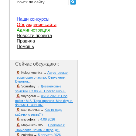
Наши конкурсы
Обсуждение сайта
Администрация
Новости проекта
Правила
Помощь
Сейчас обсуждают:
Kologrivochka
→
Августовская
территория счастья. Отпускное.
Бурятия...
Scarabey
→
Дневниковые
заметки, 03.08.26. Просто жизнь.
voyage68
→
05 08 2026 г. Обо
всём : М Б. Таро-прогноз. Мои будни.
Фильмы - анонсы.
картошечка
→
Как то надо
кабачки съесть)))
маляфка
→
4.08.2026
Маришка2705
→
Прогулка к
Трихологу. Лечим 3 пера)))))
zulenka
→
5 августа 2026