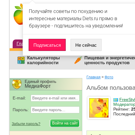
Получайте советы по похудению и
интересные материалы Diets.ru прямо в
браузере - подпишитесь на уведомления!
Главная
Диеты
Статьи
Дневники
Люди
Подписаться
Не сейчас
Калькуляторы
Пищевая и энергетиче
калорийности
ценность продуктов
Главная
>
Фото
Единый профиль
МедиаФорт
Альбом пользов
E-mail:
FreeStyl
Модерато
Рейтинг:
2
Пароль:
Последний
Забыли пароль?