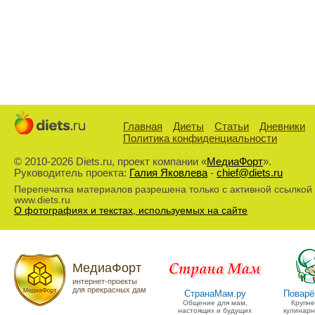
Главная
Диеты
Статьи
Дневники
Политика конфиденциальности
© 2010-2026 Diets.ru, проект компании «
МедиаФорт
».
Руководитель проекта:
Галия Яковлева
-
chief@diets.ru
Перепечатка материалов разрешена только с активной ссылкой
www.diets.ru
О фотографиях и текстах, используемых на сайте
МедиаФорт
интернет-проекты
для прекрасных дам
СтранаМам.ру
Поварё
Общение для мам,
Крупн
настоящих и будущих
кулинарн