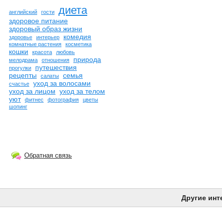
диета
английский
гости
здоровое питание
здоровый образ жизни
комедия
здоровье
интерьер
комнатные растения
косметика
кошки
красота
любовь
природа
мелодрама
отношения
путешествия
прогулки
рецепты
семья
салаты
уход за волосами
счастье
уход за лицом
уход за телом
уют
фитнес
фотография
цветы
шопинг
Обратная связь
Другие инт