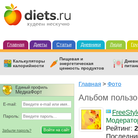
Главная
Диеты
Статьи
Дневники
Люди
Гр
Пищевая и
Калькуляторы
Дневн
энергетическая
калорийности
питан
ценность продуктов
Главная
>
Фото
Единый профиль
МедиаФорт
Альбом пользо
E-mail:
FreeStyl
Пароль:
Модерато
Рейтинг:
2
Забыли пароль?
Последни