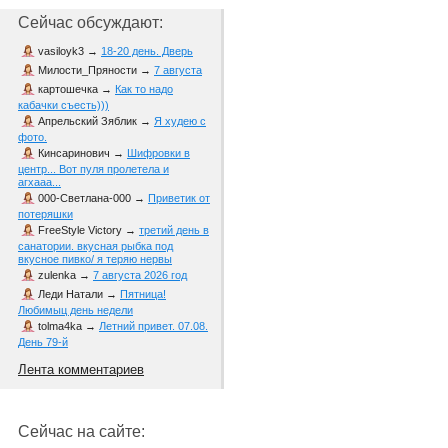
Сейчас обсуждают:
vasiloyk3
→
18-20 день. Дверь
Милости_Пряности
→
7 августа
картошечка
→
Как то надо
кабачки съесть)))
Апрельский Зяблик
→
Я худею с
фото.
Кинсаринович
→
Шифровки в
центр... Вот пуля пролетела и
агхааа...
000-Светлана-000
→
Приветик от
потеряшки
FreeStyle Victory
→
третий день в
санатории. вкусная рыбка под
вкусное пивко/ я теряю нервы
zulenka
→
7 августа 2026 год
Леди Натали
→
Пятница!
Любимыц день недели
tolma4ka
→
Летний привет. 07.08.
День 79-й
Лента комментариев
Сейчас на сайте: