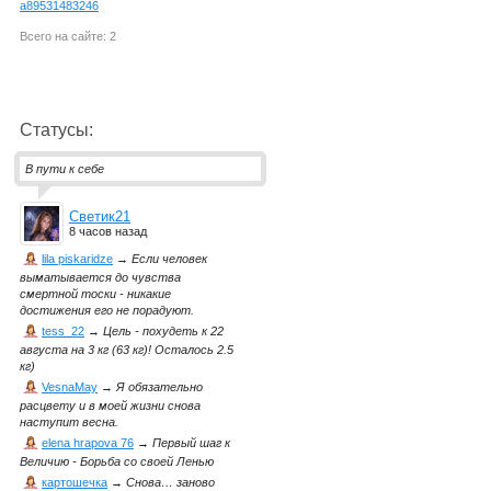
a89531483246
Всего на сайте: 2
Статусы:
В пути к себе
Светик21
8 часов назад
lila piskaridze
→
Если человек
выматывается до чувства
смертной тоски - никакие
достижения его не порадуют.
tess_22
→
Цель - похудеть к 22
августа на 3 кг (63 кг)! Осталось 2.5
кг)
VesnaMay
→
Я обязательно
расцвету и в моей жизни снова
наступит весна.
elena hrapova 76
→
Первый шаг к
Величию - Борьба со своей Ленью
картошечка
→
Снова… заново