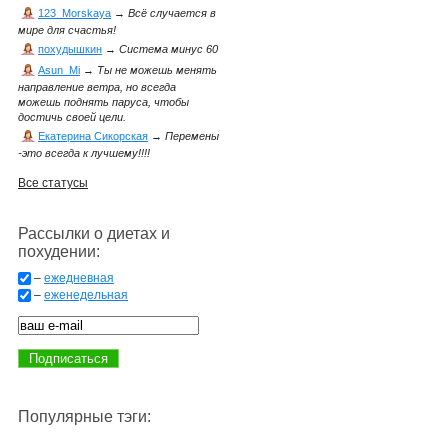
123_Morskaya
→
Всё случается в
мире для счастья!
похудышкин
→
Система минус 60
Asun_Mi
→
Ты не можешь менять
направление ветра, но всегда
можешь поднять паруса, чтобы
достичь своей цели.
Екатерина Сикорская
→
Перемены
-это всегда к лучшему!!!!
Все статусы
Рассылки о диетах и
похудении:
–
ежедневная
–
еженедельная
Популярные тэги: