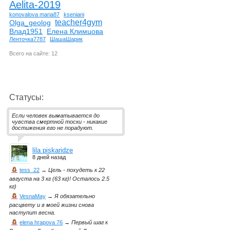
Aelita-2019
konovalova maria87
kseniani
teacher4gym
Olga_geolog
Влад1951
Елена Климцова
Ленточка7787
ШашаШарик
Всего на сайте: 12
Статусы:
Если человек выматывается до
чувства смертной тоски - никакие
достижения его не порадуют.
lila piskaridze
8 дней назад
tess_22
→
Цель - похудеть к 22
августа на 3 кг (63 кг)! Осталось 2.5
кг)
VesnaMay
→
Я обязательно
расцвету и в моей жизни снова
наступит весна.
elena hrapova 76
→
Первый шаг к