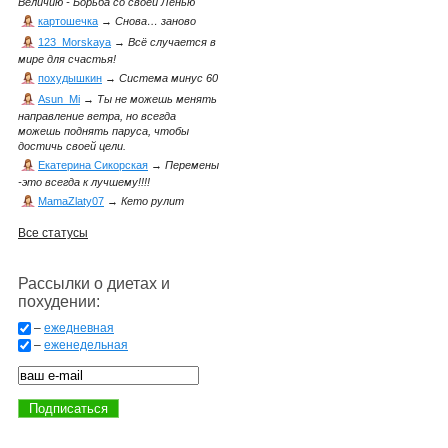
Величию - Борьба со своей Ленью
картошечка
→
Снова… заново
123_Morskaya
→
Всё случается в
мире для счастья!
похудышкин
→
Система минус 60
Asun_Mi
→
Ты не можешь менять
направление ветра, но всегда
можешь поднять паруса, чтобы
достичь своей цели.
Екатерина Сикорская
→
Перемены
-это всегда к лучшему!!!!
MamaZlaty07
→
Кето рулит
Все статусы
Рассылки о диетах и
похудении:
–
ежедневная
–
еженедельная