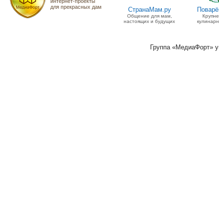
интернет-проекты
для прекрасных дам
СтранаМам.ру
Поварё
Общение для мам,
Крупн
настоящих и будущих
кулинарн
Группа «МедиаФорт» 