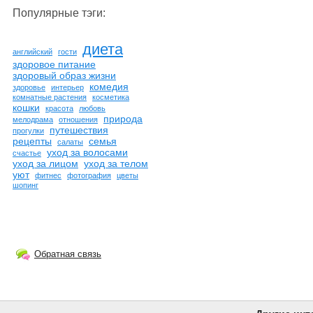
Популярные тэги:
диета
английский
гости
здоровое питание
здоровый образ жизни
комедия
здоровье
интерьер
комнатные растения
косметика
кошки
красота
любовь
природа
мелодрама
отношения
путешествия
прогулки
рецепты
семья
салаты
уход за волосами
счастье
уход за лицом
уход за телом
уют
фитнес
фотография
цветы
шопинг
Обратная связь