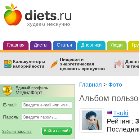
Главная
Диеты
Статьи
Дневники
Люди
Гр
Пищевая и
Калькуляторы
Дневн
энергетическая
калорийности
питан
ценность продуктов
Главная
>
Фото
Единый профиль
МедиаФорт
Альбом пользо
E-mail:
Tsuki
Пароль:
Рейтинг:
3
Последни
Забыли пароль?