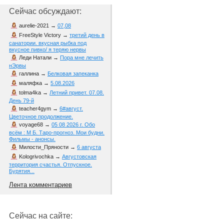
Сейчас обсуждают:
aurelie-2021
→
07,08
FreeStyle Victory
→
третий день в
санатории. вкусная рыбка под
вкусное пивко/ я теряю нервы
Леди Натали
→
Пора мне лечить
нЭрвы
галлина
→
Белковая запеканка
маляфка
→
5.08.2026
tolma4ka
→
Летний привет. 07.08.
День 79-й
teacher4gym
→
6#август.
Цветочное продолжение.
voyage68
→
05 08 2026 г. Обо
всём : М Б. Таро-прогноз. Мои будни.
Фильмы - анонсы.
Милости_Пряности
→
6 августа
Kologrivochka
→
Августовская
территория счастья. Отпускное.
Бурятия...
Лента комментариев
Сейчас на сайте: