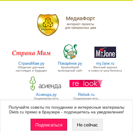
МедиаФорт
интернет-проекты
для прекрасных дам
СтранаМам.ру
Поварёнок.ру
myJane.ru
Общение для мам,
Крупнейший
Женский журнал
настоящих и будущих
кулинарный сайт
и новости шоу-бизнеса
Асиенда.ру
Relook.ru
Социальная сеть
Социальная сеть,
для дачников
посвященная моде
Получайте советы по похудению и интересные материалы
Diets.ru прямо в браузере - подпишитесь на уведомления!
Группа «МедиаФорт» управляет
11 проектами
для прекрасных дам.
Список всех проектов
Подписаться
Не сейчас