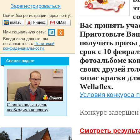
Зарегистрироваться
э
с
Войти без регистрации через почту:
mail.ru
Яндекс
GMail
Вас принять уча
Или социальную сеть:
Приготовьте Ваш
Вводя свои данные, вы
получить призы 
соглашаетесь с
Политикой
конфиденциальности
срок с 10 феврал
фотоальбоме кон
Свежее видео:
своих друзей го
запас краски дл
Wellaflex.
Условия конкурса 
Сколько воды в день
Конкурс завершен
необходимо человеку
Смотреть результ