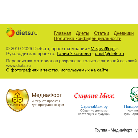
Главная
Диеты
Статьи
Дневники
Политика конфиденциальности
© 2010-2026 Diets.ru, проект компании «
МедиаФорт
».
Руководитель проекта:
Галия Яковлева
-
chief@diets.ru
Перепечатка материалов разрешена только с активной ссылкой
www.diets.ru
О фотографиях и текстах, используемых на сайте
МедиаФорт
интернет-проекты
для прекрасных дам
СтранаМам.ру
Поварё
Общение для мам,
Крупн
настоящих и будущих
кулинарн
Группа «МедиаФорт» 