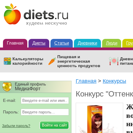
Главная
Диеты
Статьи
Дневники
Люди
Гр
Пищевая и
Калькуляторы
Дневн
энергетическая
калорийности
питан
ценность продуктов
Главная
>
Конкурсы
Единый профиль
МедиаФорт
Конкурс "Оттенк
E-mail:
Ж
Пароль:
в
н
Забыли пароль?
в