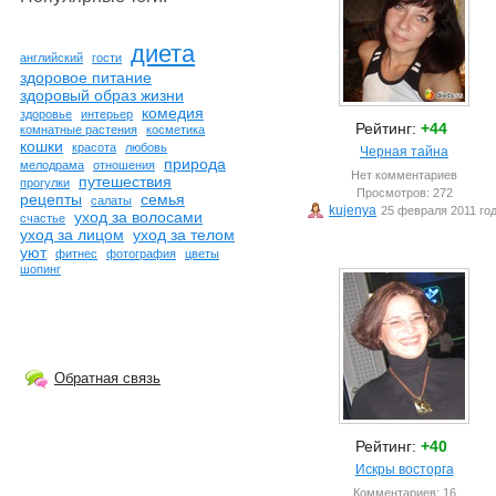
диета
английский
гости
здоровое питание
здоровый образ жизни
комедия
здоровье
интерьер
Рейтинг:
+44
комнатные растения
косметика
кошки
красота
любовь
Черная тайна
природа
мелодрама
отношения
Нет комментариев
путешествия
прогулки
Просмотров: 272
рецепты
семья
салаты
kujenya
25 февраля 2011 го
уход за волосами
счастье
уход за лицом
уход за телом
уют
фитнес
фотография
цветы
шопинг
Обратная связь
Рейтинг:
+40
Искры восторга
Комментариев: 16