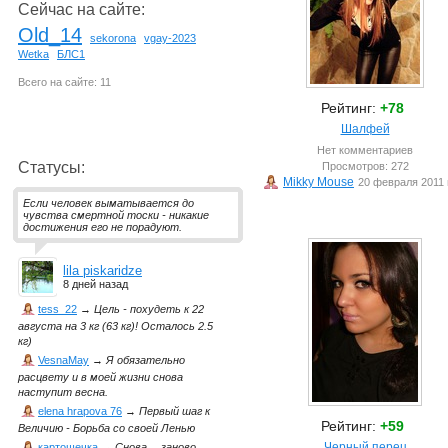
Сейчас на сайте:
Old_14
sekorona
vgay-2023
Wetka
БЛС1
Всего на сайте: 11
Рейтинг:
+78
Шалфей
Нет комментариев
Статусы:
Просмотров: 272
Mikky Mouse
20 февраля 2011 
Если человек выматывается до
чувства смертной тоски - никакие
достижения его не порадуют.
lila piskaridze
8 дней назад
tess_22
→
Цель - похудеть к 22
августа на 3 кг (63 кг)! Осталось 2.5
кг)
VesnaMay
→
Я обязательно
расцвету и в моей жизни снова
наступит весна.
elena hrapova 76
→
Первый шаг к
Рейтинг:
+59
Величию - Борьба со своей Ленью
Черный перец
картошечка
→
Снова… заново