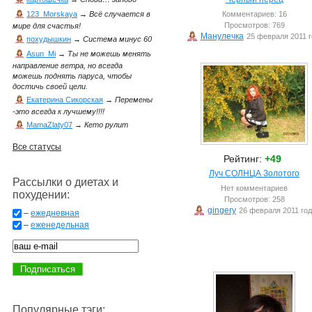
Комментариев: 16
123_Morskaya
→
Всё случается в
Просмотров: 769
мире для счастья!
Манулечка
25 февраля 2011 г
похудышкин
→
Система минус 60
Asun_Mi
→
Ты не можешь менять
направление ветра, но всегда
можешь поднять паруса, чтобы
достичь своей цели.
Екатерина Сикорская
→
Перемены
-это всегда к лучшему!!!!
MamaZlaty07
→
Кето рулит
Все статусы
Рейтинг:
+49
Луч СОЛНЦА Золотого
Рассылки о диетах и
Нет комментариев
похудении:
Просмотров: 258
gingery
26 февраля 2011 го
–
ежедневная
–
еженедельная
Популярные тэги: