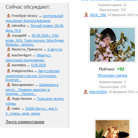
Комментариев: 21
Сейчас обсуждают:
Просмотров: 787
alice_nite
10 февраля 2011 г
FreeStyle Victory
→
контрольный
день/визит брата/годовщина
tolma4ka
→
Летний привет. 06.08.
День 78-й
voyage68
→
05 08 2026 г. Обо
всём : М Б. Таро-прогноз. Мои будни.
Фильмы - анонсы.
Милости_Пряности
→
6 августа
teacher4gym
→
6#август.
Цветочное продолжение.
маляфка
→
6.08.2026
Рейтинг:
+92
Kologrivochka
→
Августовская
Японская сакура
территория счастья. Отпускное.
Бурятия...
Комментариев: 3
Кинсаринович
→
Шифровки в
Просмотров: 379
центр... Привожу квартиру в
eka-kolibri
10 февраля 2011 г
порядок... Начало...
Леди Натали
→
Пора мне лечить
нЭрвы
natiur
→
2026й Август...дни 1-
2...планы, цели, жизнь
Лента комментариев