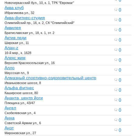
Новочеркасский бул., 10, к. 1, ТРК "Евромаг"
Аква клуб
0
Ибрагимова ул., 32
Аква-фитнес-студия
0
Олимпийский пр., 16, к. 2, СК "Олимпийский"
Аквилея
0
Братиславская ул., 18, к. 1, эт. 2
Актив леди
0
Широкая ул., 11
Алан-z
0
16-й мкр., к. 1628
Алекс жим
0
Верхняя Красносельская ул., 16
Алло
0
Миусская пл., 9
Алмазный спортивно-оздоровительный центр
0
Иваньковское шоссе, 8
Альфа фитнес
0
Каширское шоссе, 80
Ананта, центр йоги
0
Плющиха ул., 43/47
Ангел
0
Скобелевская ул., 4
Анна
0
Советской Армии ул., 6
Анэт
0
Мироновская ул., 27