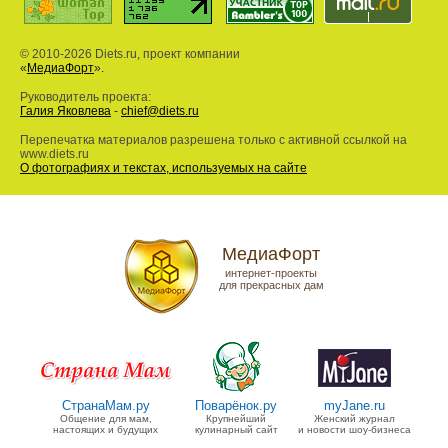
© 2010-2026 Diets.ru, проект компании
«
МедиаФорт
».
Руководитель проекта:
Галия Яковлева
-
chief@diets.ru
Перепечатка материалов разрешена только с активной ссылкой на
www.diets.ru
О фотографиях и текстах, используемых на сайте
МедиаФорт
интернет-проекты
для прекрасных дам
СтранаМам.ру
Поварёнок.ру
myJane.ru
Общение для мам,
Крупнейший
Женский журнал
настоящих и будущих
кулинарный сайт
и новости шоу-бизнеса