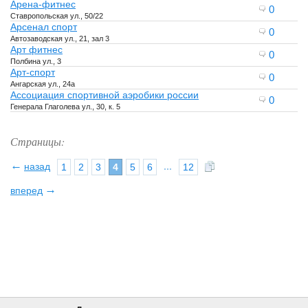
Арена-фитнес
0
Ставропольская ул., 50/22
Арсенал спорт
0
Автозаводская ул., 21, зал 3
Арт фитнес
0
Полбина ул., 3
Арт-спорт
0
Ангарская ул., 24а
Ассоциация спортивной аэробики россии
0
Генерала Глаголева ул., 30, к. 5
Страницы:
←
назад
...
1
2
3
4
5
6
12
→
вперед