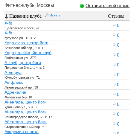
Фитнес-клубы Москвы
Оставить свой отзыв
↓
Название клуба
Отзывы
Искать
X-fit
0
Щелковское шоссе, 2а
X-fit
0
Кутузова ул., 11, к. 2
Yoga class, центр йоги
0
Вознесенский пер., 9, к. 1
Yoga practika, йога-клуб
0
Люблинская ул., 27/2
А-клуб, центр йоги
0
Прядильная 3-я ул., 4, к. 1
А-ля руа
0
Южнобутовская ул., 71
Ав-флекс
0
Ленинградский пр., 39
Адреналин
0
Филевский б-р, 10
Айенгара, центр йоги
0
Удальцова ул., 5, к. 3
Айенгара, центр йоги
0
Ленинградское шоссе, 58, к. 17
Айенгара, центр йоги
0
Староконюшенный пер., 6
Академия спорта
0